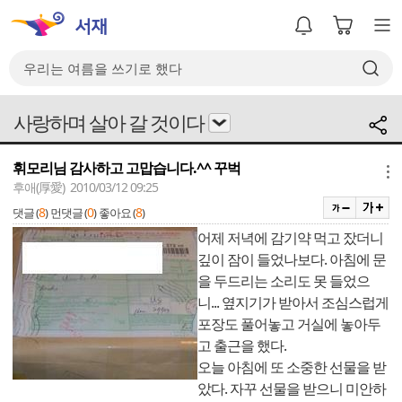
사랑하며 살아 갈 것이다
휘모리님 감사하고 고맙습니다.^^ 꾸벅
메뉴
후애(厚愛) 2010/03/12 09:25
8
0
8
댓글 (
)
먼댓글 (
)
좋아요 (
)
어제 저녁에 감기약 먹고 잤더니
깊이 잠이 들었나보다. 아침에 문
을 두드리는 소리도 못 들었으
니... 옆지기가 받아서 조심스럽게
포장도 풀어놓고 거실에 놓아두
고 출근을 했다.
오늘 아침에 또 소중한 선물을 받
았다. 자꾸 선물을 받으니 미안하