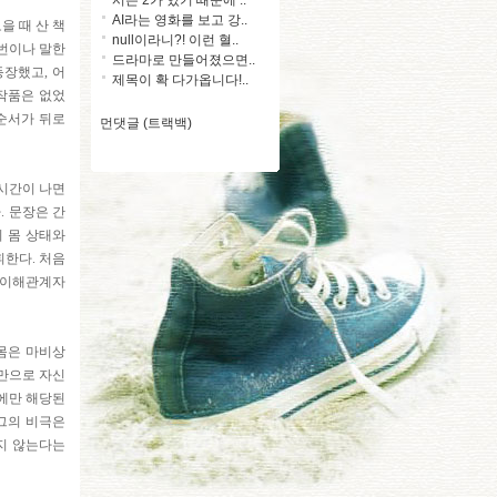
AI라는 영화를 보고 강..
을 때 산 책
null이라니?! 이런 혈..
 번이나 말한
드라마로 만들어졌으면..
등장했고, 어
제목이 확 다가옵니다!..
 작품은 없었
 순서가 뒤로
먼댓글 (트랙백)
 시간이 나면
. 문장은 간
의 몸 상태와
휘한다. 처음
싼 이해관계자
 몸은 마비상
것만으로 자신
우에만 해당된
 그의 비극은
지 않는다는