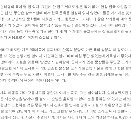
 편혜영의 책이 몇 권 있다. 그런데 한 권도 제대로 읽은 적이 없다. 한참 한국 소설을 모
최근 십 년 동안은 장르소설에 빠져 한국 문학을 열심히 읽지 않았다. 물론 여기에는 몇
적이고 감상적인 문학들에 지쳤던 기억도 한몫했다. 그 사이에 좋은 작가들이 계속 
은 거의 끊었다. 좋아하는 문학상 작품은 비교적 열심히 읽었다. 그 사이에 편혜영의
가에서 읽은 듯한 자극과 엽기란 단어가 왜 이 작가에게 붙었는지는 잘 모르겠지만 늘
그러다 처음으로 이 작가의 소설을 읽었다.
라고 하지만 겨우 200여쪽에 불과하다. 한쪽의 분량도 다른 책의 삼분의 이 정도다.
을 수 있는 분량이란 말이다. 개인적인 일이 바빠 며칠 동안 읽었는데 가독성이 좋았다
헤밍웨이의 소설을 읽을 때 받았던 느낌이랄까. 군더더기 없는 문장들은 주인공 오기
 불필요한 대사나 묘사를 제외한 건조한 문장은 오기의 일인칭 서술을 통해 그 힘을 발
몇 가지 추측은 뒤로 가면서 바뀐다. 그 사이를 채워주는 것은 흔한 장애인을 둘러
이다. 하지만 이 욕심이 주된 내용은 아니다.
내와 여행을 가다 교통사고를 당한다. 아내는 죽고, 그는 살아남았다. 살아남았지만
면은 재건수술을 받아야 할 정도고, 손발은 움직일 수 없다. 눈을 움직일 수 있지만 이
 완전히 표현하는 것은 좋은 의사나 간호사를 만나는 영화나 소설 속의 환상적인 경
풀을 움직여 간단하게 예, 아니오 라고 표현할 수 있지만 그 어떤 소리도 내지 못한다.
지점에서 생긴다. 자신의 주변에서 벌어지는 사건에 대해 그의 의견은 하나도 반영되