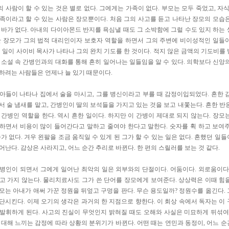
 사람이 할 수 있는 것은 별로 없다. 그에게는 가족이 없다. 부모는 모두 죽었고, 자식
족이라고 할 수 있는 사람은 장모뿐이다. 처음 그의 사고를 듣고 나타난 장모의 모습
 바가 없다. 아내의 다이아몬드 반지를 욕심낼 때도 그 소박함에 그럴 수도 있지 하는
만 장모가 그의 법적 대리인이자 보호자 역할을 하면서 그의 주변에 비이성적인 일들
째 일이 사이비 목사가 나타나 그의 완치 기도를 한 것이다. 적지 않은 금액의 기도비를
 소설 속 간병인과의 대화를 통해 흔히 일어나는 일들임을 알 수 있다. 의학보다 신앙
하려는 사람들은 언제나 늘 있기 때문이다.
아들이 나타나 집에서 술을 마시고, 그를 병신이라고 부를 때 감정이입되었다. 흔한 
서 술 냄새를 맡고, 간병인이 딸의 보석들을 가지고 있는 것을 보고 내쫓는다. 흔한 반
 간병인 역할을 한다. 역시 흔한 일이다. 하지만 이 간병이 제대로 되지 않는다. 장모
하면서 비용이 많이 들어간다고 말하고 줄여야 한다고 말한다. 숫자를 휙 하고 보여
수가 없다. 겨우 왼팔을 조금 움직일 수 있게 된 그가 할 수 있는 일은 없다. 흔했던 일
어난다. 감상은 사라지고, 어느 순간 추리로 바뀐다. 한 편의 스릴러를 보는 것 같다.
병인이 되면서 그에게 일어난 최악의 일은 외부와의 단절이다. 어둠이다. 외로움이다
고 가지 않는다. 물리치료사도 그가 쓴 단어를 장모에게 보여준다. 상상력은 이때 힘
모는 아내가 애써 가꾼 정원을 뒤엎고 구멍을 판다. 무슨 용도일까? 정원수를 옮긴다.
단시킨다. 이제 오기의 생각은 과거의 한 지점으로 향한다. 이 회상 속에서 독자는 이
발휘하게 된다. 사고의 진실이 무엇인지 밝혀질 때도 오해와 사실은 미묘하게 뒤섞여
 대해 느끼는 감정에 따라 상황의 분위기가 바뀐다. 어떤 때는 연민과 동정이, 어느 