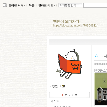
알라딘 서재
ｌ
북플
ｌ
알라딘 메인
ｌ
서재통합 검색
행인이 오다가다
https://blog.aladin.co.kr/709049114
그저
https://bl
-
행인01
리스트