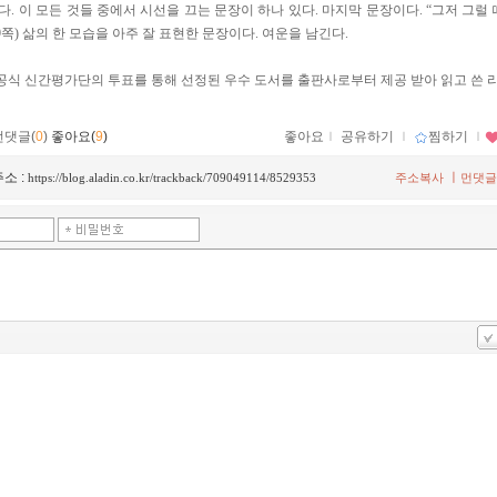
다. 이 모든 것들 중에서 시선을 끄는 문장이 하나 있다. 마지막 문장이다. “그저 그럴
09쪽) 삶의 한 모습을 아주 잘 표현한 문장이다. 여운을 남긴다.
 공식 신간평가단의 투표를 통해 선정된 우수 도서를 출판사로부터 제공 받아 읽고 쓴 
먼댓글(
0
)
좋아요(
9
)
좋아요
ｌ
공유하기
ｌ
찜하기
ｌ
소 :
ㅣ
https://blog.aladin.co.kr/trackback/709049114/8529353
주소복사
먼댓글