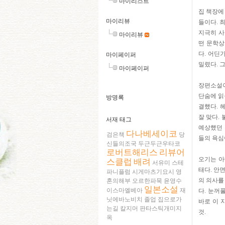
마이리스트
집 책장에
마이리뷰
들이다. 
지극히 사
마이리뷰
떤 문학상
다. 어딘
마이페이퍼
밀렸다. 
마이페이퍼
장편소설이
단숨에 읽
방명록
결했다. 
잘 맞다.
서재 태그
예상했던 
다나베세이코
검은책
당
들의 욕심
신들의조국
두근두근우타코
로버트해리스
리뷰어
오기는 아
스클럽
배려
서유미
스테
태다. 안
파니플럼
시게마츠기요시
영
의 의사를
혼의해부
오르한파묵
윤영수
일본소설
이스마엘베아
재
다. 눈꺼
닛에바노비치
졸업
집으로가
바로 이 
는길
칼지머
판타스틱개미지
것.
옥