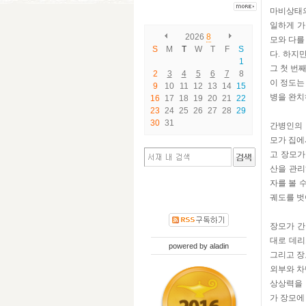
마비상태의
일하게 가
2026
8
모와 다를
S
M
T
W
T
F
S
다. 하지
1
그 첫 번
2
3
4
5
6
7
8
이 정도는
9
10
11
12
13
14
15
병을 완치
16
17
18
19
20
21
22
23
24
25
26
27
28
29
30
31
간병인의 
모가 집에
고 장모가
산을 관리
자를 볼 
궤도를 벗
장모가 간
대로 데리
powered by
aladin
그리고 장
외부와 차
상상력을 
가 장모에