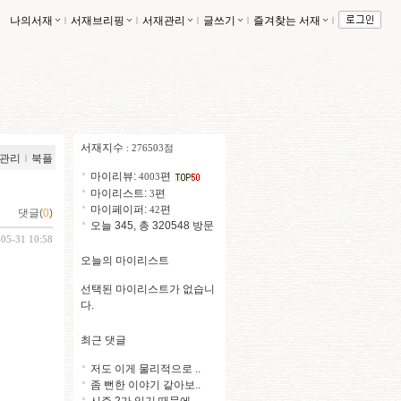
나의서재
ｌ
서재브리핑
ｌ
서재관리
ｌ
글쓰기
ｌ
즐겨찾는 서재
ｌ
서재지수
: 276503점
관리
ｌ
북플
마이리뷰:
편
4003
마이리스트:
편
3
마이페이퍼:
편
42
댓글(
0
)
오늘 345, 총 320548 방문
-05-31 10:58
오늘의 마이리스트
선택된 마이리스트가 없습니
다.
최근 댓글
저도 이게 물리적으로 ..
좀 뻔한 이야기 같아보..
시즌 2가 있기 때문에 ..