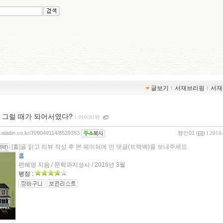
글보기
ｌ
서재브리핑
ｌ
서재
 그럴 때가 되어서였다?
ｌ
마이리뷰
og.aladin.co.kr/709049114/8529353
행인01
(
) l 2016
[홀]을 읽고 리뷰 작성 후 본 페이퍼에 먼 댓글(트랙백)을 보내주세요.
홀
편혜영 지음 / 문학과지성사 / 2016년 3월
평점 :