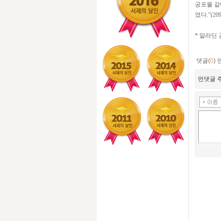
공포물 같
였다.”(2
* 알라딘
댓글(
0
)
먼댓글 주