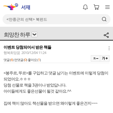
희망찬 하루
이벤트 당첨되어서 받은 책들
메뉴
행복희망꿈 2010/12/04 11:24
6
0
1
댓글 (
)
먼댓글 (
)
좋아요 (
)
<봉주르, 뚜르>를 구입하고 댓글 남기는 이벤트에 이렇게 당첨이
되었어요.ㅎㅎㅎ
당첨 선물로 책을 3권이나 받았답니다.
아이들에게도 좋은선물이 될것 같아요.^^
집에 책이 많아도 책선물을 받으면 왜이렇게 좋은건지~~~