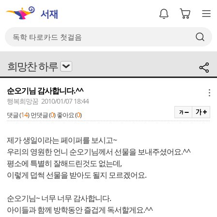
희망찬 하루
순오기님 감사합니다.^^
메뉴
행복희망꿈 2010/01/07 18:44
14
0
0
댓글 (
)
먼댓글 (
)
좋아요 (
)
제가 생일이라는 페이퍼를 보시고~
우리의 영원한 언니 순오기님께서 선물을 보내주셨어요.^^
평소에 특별히 잘해드린것도 없는데,
이렇게 덥썩 선물을 받아도 될지 모르겠어요.
순오기님~ 너무 너무 감사합니다.
아이들과 함께 방학동안 즐겁게 독서할게요.^^