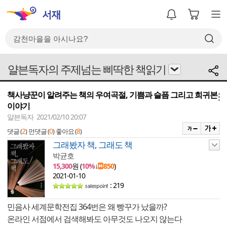
얄븐독자의 주제넘는 삐딱한 책읽기
책사냥꾼이 알려주는 책의 우여곡절, 기쁨과 슬픔 그리고 희귀본
메뉴
이야기
얄븐독자 2021/02/10 20:07
2
0
8
댓글 (
)
먼댓글 (
)
좋아요 (
)
그래봤자 책, 그래도 책
박균호
15,300
원 (
10%
↓
850
)
2021-01-10
: 219
민음사 세계문학전집 364번은 왜 빵꾸가 났을까?
온라인 서점에서 검색해봐도 아무것도 나오지 않는다