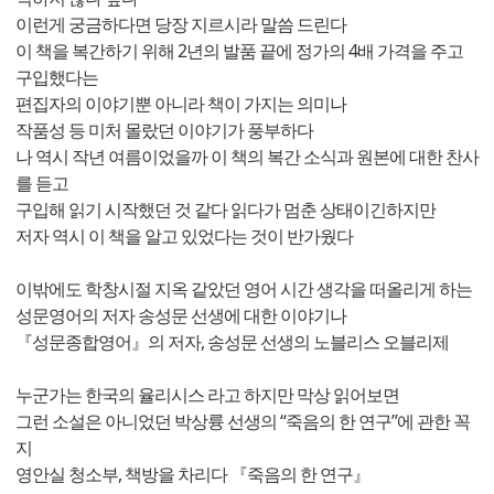
이런게 궁금하다면 당장 지르시라 말씀 드린다
이 책을 복간하기 위해 2년의 발품 끝에 정가의 4배 가격을 주고
구입했다는
편집자의 이야기뿐 아니라 책이 가지는 의미나
작품성 등 미처 몰랐던 이야기가 풍부하다
나 역시 작년 여름이었을까 이 책의 복간 소식과 원본에 대한 찬사
를 듣고
구입해 읽기 시작했던 것 같다 읽다가 멈춘 상태이긴하지만
저자 역시 이 책을 알고 있었다는 것이 반가웠다
이밖에도 학창시절 지옥 같았던 영어 시간 생각을 떠올리게 하는
성문영어의 저자 송성문 선생에 대한 이야기나
『성문종합영어』의 저자, 송성문 선생의 노블리스 오블리제
누군가는 한국의 율리시스 라고 하지만 막상 읽어보면
그런 소설은 아니었던 박상륭 선생의 “죽음의 한 연구”에 관한 꼭
지
영안실 청소부, 책방을 차리다 『죽음의 한 연구』