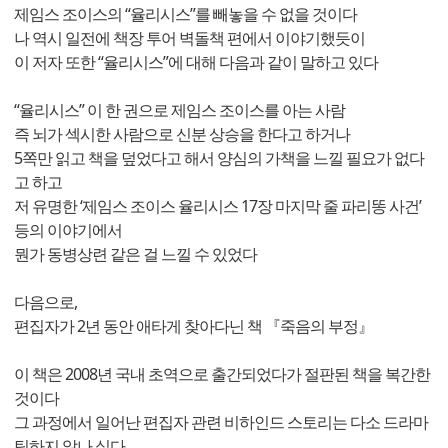
제임스 조이스의 “율리시스”를 빼놓을 수 없을 것이다
나 역시 일전에 책장 투어 벽돌책 편에서 이야기했듯이
이 저자 또한 “율리시스”에 대해 다음과 같이 말하고 있다
“율리시스” 이 한 권으로 제임스 조이스를 아는 사람
즉 뇌가 섹시한 사람으로 신분 상승을 한다고 하거나
5쪽만 읽고 책을 덮었다고 해서 양심의 가책을 느낄 필요가 없다
고 하고
저 유명한 ‘제임스 조이스 율리시스 17장 마지막 줄 파리똥 사건’
등의 이야기에서
뭔가 동병상련 같은 걸 느낄 수 있었다
다음으로,
편집자가 2년 동안 애타게 찾아다닌 책 『죽음의 부정』
이 책은 2008년 국내 초역으로 출간되었다가 절판된 책을 복간한
것이다
그 과정에서 일어난 편집자 관련 비하인드 스토리는 다소 드라마
틱하지 않나 싶다