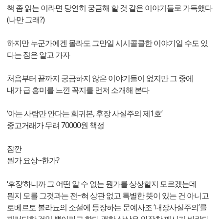
책 좀 읽는 이라면 당연히 궁금해 할 것 같은 이야기들로 가득했다
(나만 그래?)
하지만 누군가에겐 몰라도 그만일 시시콜콜한 이야기일 수도 있
다는 점은 알고 가자
처음부터 끝까지 궁금하지 않은 이야기들이 없지만 그 중에
내가 급 흥미를 느낀 꼭지를 먼저 소개해 본다
‘아는 사람만 안다는 희귀본, 후장 사실주의 제1호’
중고거래가 무려 70000원 책정
잠깐
뭔가 요상~한가?
‘후장’하니까 그 어떤 알 수 없는 뭔가를 상상할지 모르겠는데
뭔지 모를 그것과는 전~혀 상관 없고 특별한 뜻이 있는 건 아니고
로베르토 볼라뇨의 소설에 등장하는 문예사조 ‘내장사실주의’를
패러디한 것일 뿐이라고 한다 괜한 상상은 와장창 깨시기 바란다