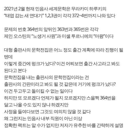
2021년 2월 현재 민음사 세계문학은 무라카미 하루키의
“태엽 감는 새 연대기” 1,2,3권이 각각 372~4번까지 나와 있다
문제의 번호 364번의 앞뒤인 363번과 365번은 각각
제인 오스틴의 “노생거 사원”과 미셸 투르니에의 “마왕”이다
대형 출판사의 문학전집은 어느 정도 출간 계획에 따라 진행이 될
텐데
이렇게 중간에 펑크가 났다? 이건 어찌보면 출간 사고라고 봐도
된다고 본다
문학전집을 내는 출판사의 문학전집이라는 건
출판사의 간판이라고 봐도 될 것 같은데 거기에 펑크가 났다?
이건 두고두고 돌이킬 수 없는 일이다
하지만 또 모르겠다 언제가 될지 모르겠지만 스을쩍 364번을
달고 나올 수도 있지 않냐 하겠지만
사정을 들여다보면 그것도 여의치 않을 것 같다
왜 그런지는 민음사 내부 직원이 아닌 이상
정확한 팩트는 알 수가 없지만 저자가 유추한 바를 간략하게 설명