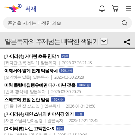
얄븐독자의 주제넘는 삐딱한 책읽기
[마이리뷰] 커다란 초록 천막 1
리뷰
[커다란 초록 천막 1]
얄븐독자 | 2026-07-26 21:43
이제서야 알게 된게 억울하네
100자평
[오역하는 말들]
얄븐독자 | 2026-03-30 20:28
미처 몰랐네집행유예면 다가 아닌 것을
100자평
[번역: 황석희]
얄븐독자 | 2026-03-30 20:25
스레드에 표절 논란 발생
100자평
[외롭다면 잘 살고 있..]
얄븐독자 | 2026-01-31 21:58
[마이리뷰] 재연 스님의 반야심경 읽기
리뷰
[재연 스님의 반야심경..]
얄븐독자 | 2025-12-21 12:45
[마이리뷰] 나는 고백한다 3
리뷰
[나는 고백한다 3]
얄븐독자 | 2025-12-15 19:06