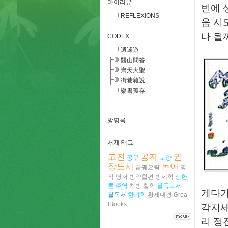
마이리뷰
번에 
REFLEXIONS
음 시
나 될
CODEX
逍遙遊
醫山問答
齊天大聖
街巷雜說
樂書孤存
방명록
서재 태그
고전
공자
권
공구
교양
장도서
논어
금궤요략
명
작
명저
방약합편
방제학
상한
론
주역
처방
철학
필독도서
게다가
필독서
한의학
황제내경
Grea
tBooks
각지세
리 정