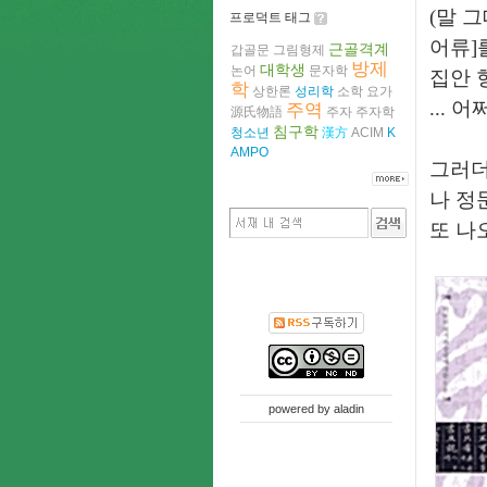
(말 
프로덕트 태그
어류]
근골격계
갑골문
그림형제
방제
대학생
논어
문자학
집안 
학
상한론
성리학
소학
요가
... 
주역
源氏物語
주자
주자학
침구학
청소년
漢方
ACIM
K
AMPO
그러더
나 정
또 나
powered by
aladin