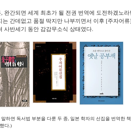
, 완간되면 세계 최초가 될 전권 번역에 도전하겠노라
지는 간데없고 품절 딱지만 나부끼면서 이후 [주자어류]
려 사반세기 동안 감감무소식 상태였다.
 말하면 독서법 부분을 다룬 두 종, 일본 학자의 선집을 번역한 책
했다.)