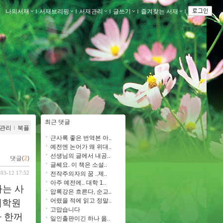
나의서재
ｌ
서재브리핑
ｌ
서재관리
ｌ
글쓰기
ｌ
즐겨찾는 서재
ｌ
최근 댓글
관리
ｌ
북플
근사록 좋은 번역본 아..
예전엔 논어가 왜 위대..
선생님의 글에서 내공..
댓글(
2
)
글쎄요. 이 책은 소설..
-03-12 17:52
전작주의자의 꿈 ..제..
아주 예전에.. 대학 1..
다는 사
압록강은 흐른다, 순교..
어렸을 적에 읽고 정말..
대학원
고맙습니다
나 한꺼
일인출판이긴 하나 옮..