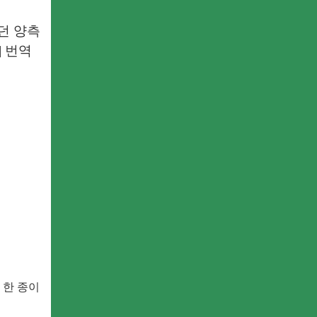
던 양측
 번역
 한 종이