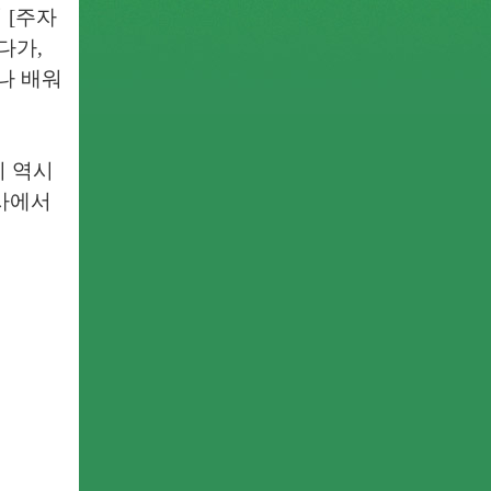
 [주자
다가,
나 배워
니 역시
사에서