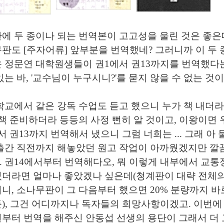
에 두 종이나 되는
번역본이 고고성을 울린 것은 좋은데
판도 [주자어류] 앞부분을 번역했네?
그러니까 이 두 
 정문연 대학원생들이 권1에서 권13까지를 번역했다
있는 바, '교수님이 누구시니?'를 묻지 않을 수 없는 것
학교에서 같은 강독 수업도 듣고 했으니 누가 책 내더라
 책 준비하더라 등등의 사정 뻔히 알 것이고, 이왕이면
서 권13까지 번역해서 냈으니 그럼 너희는 ... 그래 아 
출간 직전까지 해놓았던 원고 작업이 아까웠겠지만 깔
) ... 권14에서부터 번역해다오, 뭐 이렇게 내부에서 교
더라면 얼마나 좋았겠나 싶은데(청계판이 대략 전체의 
니, 소나무판이 그 다음부터 했으면 20% 분량까지 바
), 그건 어디까지나 독자들의 희망사항이겠고. 이번에 
부터 번역을 해주신 안동섭 선생의 용단이 그래서 더 