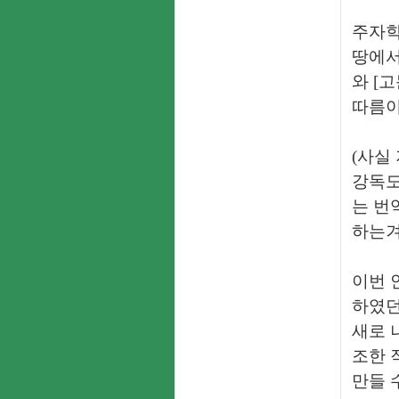
주자학
땅에서
와 [
따름이
(사실
강독도
는 번
하는겨
이번 
하였던
새로 
조한 
만들 