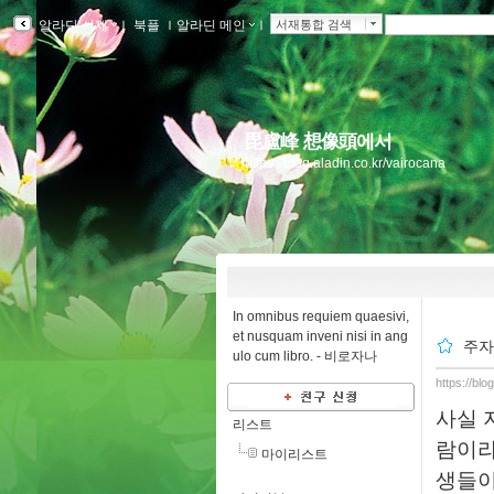
알라딘 서재
ｌ
북플
ｌ
알라딘 메인
ｌ
서재통합 검색
毘盧峰 想像頭에서
https://blog.aladin.co.kr/vairocana
In omnibus requiem quaesivi,
et nusquam inveni nisi in ang
주자
ulo cum libro. -
비로자나
https://bl
사실 
리스트
람이라
마이리스트
생들이