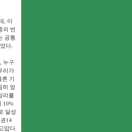
, 이
종의 번
는 공통
이었다.
, 누구
 우리가
물론 기
끔히 엎
통정리를
10%
로 달성
권14
고맙다.