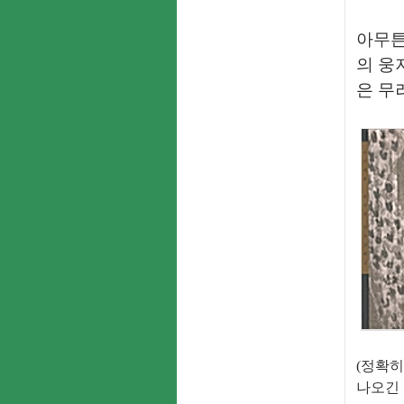
아무튼
의 웅
은 무
(정확히
나오긴 