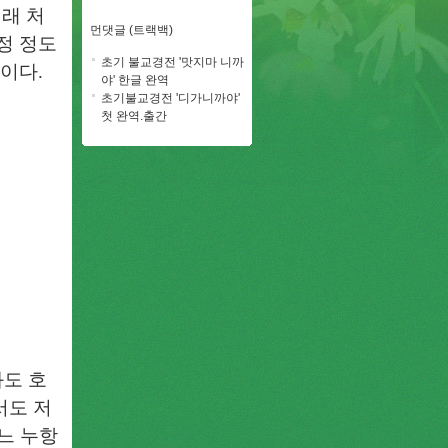
래 처
먼댓글 (트랙백)
정 정도
초기 불교경전 '맛지마 니까
것이다.
야' 한글 완역
초기불교경전 '디가니까야'
첫 완역.출간
도 호
서도 저
어느 누항