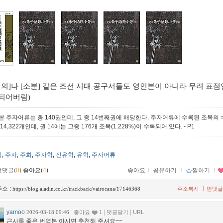
해의]나 [소분] 같은 조선 시대 공구서들도 영인본이 아니라 무려 표
되어버림)
본 주자어류는 총 140권인데, 그 중 14번째권에 해당한다. 주자어류에 수록된 조목의
14,322개인데, 권 14에는 그중 176개 조목(1.228%)이 수록되어 있다.
- P1
학
주자
주희
주자학
신유학
유학
주자어류
,
,
,
,
,
,
먼댓글(
0
)
좋아요(
4
)
좋아요
ｌ
공유하기
ｌ
찜하기
ｌ
소 :
ㅣ
https://blog.aladin.co.kr/trackback/vairocana/17146368
주소복사
먼댓글
yamoo
|
|
2026-03-18 09:46
좋아요
1
댓글달기
URL
근사록 좋은 번역본 아시면 추천해 주셔요~~