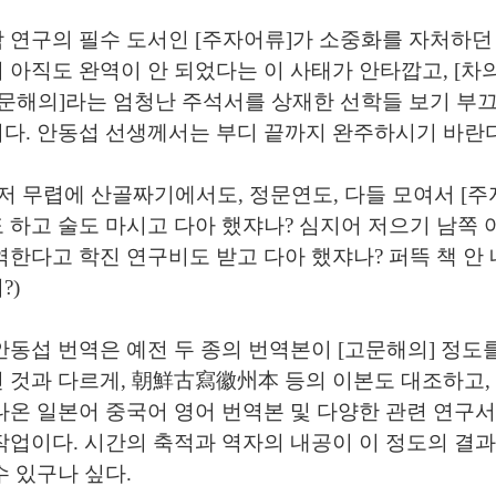
 연구의 필수 도서인 [주자어류]가 소중화를 자처하던
 아직도 완역이 안 되었다는 이 사태가 안타깝고, [차
고문해의]라는 엄청난 주석서를 상재한 선학들 보기 부
다. 안동섭 선생께서는 부디 끝까지 완주하시기 바란
 저 무렵에 산골짜기에서도, 정문연도, 다들 모여서 [주
 하고 술도 마시고 다아 했쟈나? 심지어 저으기 남쪽
역한다고 학진 연구비도 받고 다아 했쟈나? 퍼뜩 책 안 
?)
안동섭 번역은 예전 두 종의 번역본이 [고문해의] 정도
 것과 다르게, 朝鮮古寫徽州本 등의 이본도 대조하고,
나온 일본어 중국어 영어 번역본 및 다양한 관련 연구서
작업이다. 시간의 축적과 역자의 내공이 이 정도의 결
수 있구나 싶다.