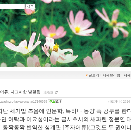
글보기
ｌ
서재브리핑
ｌ
서재
어류, 자그마한 발걸음
ｌ
逍遙遊
og.aladin.co.kr/vairocana/17146368
비로자나
l 2026
지난 세기말 즈음에 인문학, 특히나 동양 쪽 공부를 한
면 허탁과 이요성이라는 금시초시의 새파란 정문연 
 쿵짝쿵짝 번역한 청계판 [주자어류](그것도 두 권이