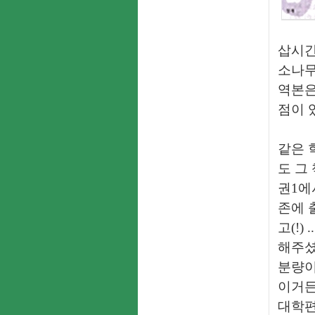
삽시간
소나무
역본은
점이 
같은 
도 그
권1에
존에 
고(!
해주셨
분량이
이거든
대학편