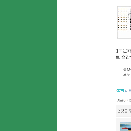
([고문
로 출간
통행
모두 
대
댓글(
2
)
먼댓글 주