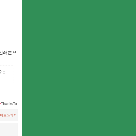
점인쇄본으
 수는
ThanksTo
바로쓰기