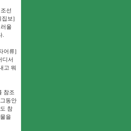
 조선
의집보]
끄러울
다.
자어류]
 어디서
내고 뭐
를 참조
 그동안
도 참
과물을