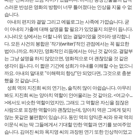
스러운 반성은 영화의 방향이 너무 틀어졌다는 인상을 지울 수 없
습니다.
아내의 편지와 결말 그리고 에필로그는 사족에 가깝습니다. 굳
이 아내의 가출에 대해 설명을 할 필요가 있었을지 의문이 듭니다.
시나리오 상에서는 더할 나위 없는 결말이었을 것이라 생각합니
다. 모든 사건의 봉합은 '작가(writer)'적인 관점에서는 꼭 필요한
법이니까요. 하지만, 영화적인 리듬에서는 아닌 것 같아요. 결말부
는 그냥 설명을 하지 않았으면, 영화적으로 더 괜찮았을 것 같은
생각이 듭니다. 이 짧은 기간에 성희가 아내를 이해할 수는 없으니
까요. 아내의 말대로 "이해력의 향상"만 되었다면, 그것으로 충분
했을 것 같습니다.
성희 역의 지진희 씨의 연기는, 솔직히 많이 아쉽습니다. 아무리
봐도 지진희 씨는 양아치 역할이 안어울리는 것 같아요. <여교수...
>에서도 비슷한 역할이었지만, 그래도 그 역할은 자신을 점잖은
사람으로 포장한 역할이라 괜찮았는데, 양아치 역은 그에게 맞지
않는 옷같은 불편함이 있습니다. 동민 역의 양익준 씨와 유곽 역의
이문식 씨는 딱 그들에게서 기대할 만한 역할과 연기를 보여주었
습니다. 김여진 씨와 옥지영 씨의 과장된 연기 또한 인상적이었고