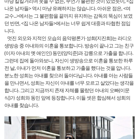
마냥 킬킬거리며 웃을 수 없는, 무언가 불편한 것이 있었듯이, <집
나온 남자들> 역시 마냥 유쾌하지는 않습니다. 아쉬운 점은, <여
교수...>에서는 그 불편함을 끝까지 유지하는 감독의 뚝심이 보였
던 반면, <집 나온 남자들>에서는 너무 쉽게 대중과 타협한 점입
니다.
멋진 외모와 지적인 모습의 음악평론가 성희(지진희)는 라디오
생방송 중 아내와의 이혼을 통보합니다. 방송이 끝나고 그는 친구
(이자 아내의 옛 애인인) 동민(양익준)과 강릉으로 가출을 합니다.
그런데 집에 돌아와보니, 자신이 생방송으로 이혼을 통보한 하루
전 날, 아내가 먼저 이혼을 통보하고 가출을 했다는 것을 압니다.
분노한 성희는 아내를 찾으러 돌아다닙니다. 아내를 아는 사람들
을 만나면서, 성희는 자신이 아내를 너무 모르고 살았다는 생각을
합니다. 그리고 지금까지 존재 자체를 몰랐던 아내의 오빠(이문
식)가 성희와 동민 앞에 등장합니다. 이들 셋은 합심해서 성희의
아내를 찾습니다.