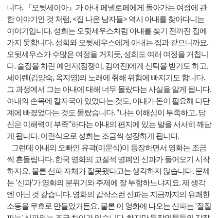
니다. 『오뒷세이아』가 아내 페넬로페에게 돌아가는 여정에 관
한 이야기인 것 처럼, <집 나온 남자들> 역시 아내를 찾아다니는
이야기입니다. 성희는 오뒷세우스처럼 아내를 찾기 전까진 집에
가지 못합니다. 성희와 오뒷세우스에게 아내는 집과 같으니까요.
오뒷세우스가 수많은 여정을 거치듯, 성희도 여러 여정을 거칩니
다. 술집을 차린 예언자(점쟁이, 김여진)에게 신탁을 받기도 하고,
세이렌(김양숙, 옥지영)의 노래에 취해 위험에 빠지기도 합니다.
그 과정에서 그는 아내에 대해 너무 몰랐다는 사실을 알게 됩니다.
아내의 손목에 칼자국이 있었다는 것도, 아내가 돈이 필요해 다단
계에 빠졌었다는 것도 몰랐습니다. "나는 이해심이 부족하고, 당
신은 이해력이 부족"하다는 아내의 편지에 있는 말을 서서히 깨닫
게 됩니다. 이런식으로 성희는 조금씩 성장하게 됩니다.
그런데 아내의 오빠인 유곽(이문식)이 등장하면서 영화는 조금
씩 흔들립니다. 한국 영화의 고질적 병폐인 신파가 들어오기 시작
하지요. 물론 신파 자체가 잘못됐다고는 생각하지 않습니다. 문제
는 '신파'가 영화의 분위기와 주제에 잘 부합하느냐지요. 제 생각
엔 아닌 것 같습니다. 영화의 갑작스런 신파는 지금까지의 유쾌한
소동을 무효로 만들었거든요. 물론 이 영화에 나오는 신파는 '질질
짜는' 신파와는 조금 차이가 있습니다. 하지만 등장인물들의 갑작