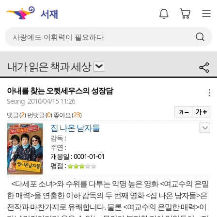
내가 읽은 책과 세상
아내를 찾는 오뒷세우스의 성장담
메뉴
Seong 2010/04/15 11:26
2
0
23
댓글 (
)
먼댓글 (
)
좋아요 (
)
집 나온 남자들
감독 :
주연 :
개봉일 : 0001-01-01
평점 :
<다세포 소녀>와 수위를 다투는 악명 높은 영화 <여교수의 은밀
한 매력>을 연출한 이하 감독의 두 번째 영화 <집 나온 남자들>은
전작과 마찬가지로 유쾌합니다. 물론 <여교수의 은밀한 매력>이