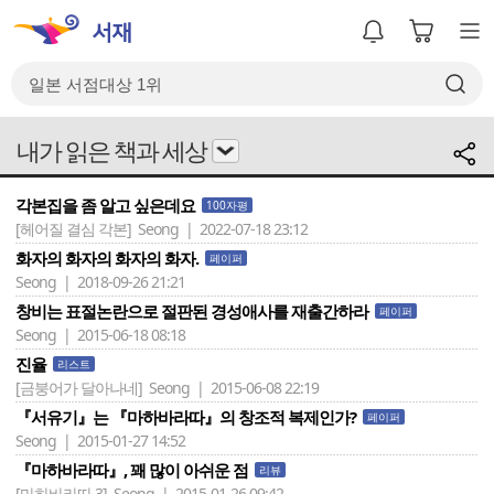
내가 읽은 책과 세상
각본집을 좀 알고 싶은데요
100자평
[헤어질 결심 각본]
Seong | 2022-07-18 23:12
화자의 화자의 화자의 화자.
페이퍼
Seong | 2018-09-26 21:21
창비는 표절논란으로 절판된 경성애사를 재출간하라
페이퍼
Seong | 2015-06-18 08:18
진율
리스트
[금붕어가 달아나네]
Seong | 2015-06-08 22:19
『서유기』는 『마하바라따』의 창조적 복제인가?
페이퍼
Seong | 2015-01-27 14:52
『마하바라따』, 꽤 많이 아쉬운 점
리뷰
[마하바라따 3]
Seong | 2015-01-26 09:42