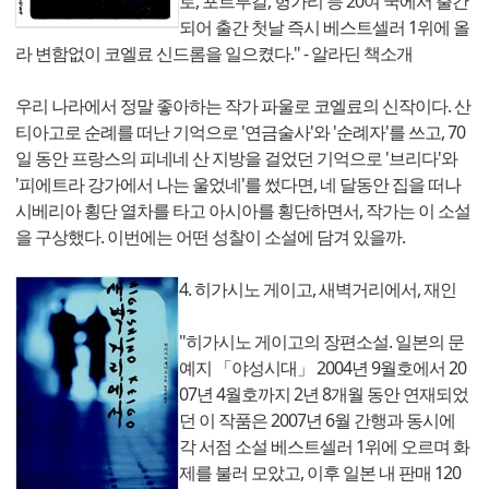
로, 포르투갈, 헝가리 등 20여 국에서 출간
되어 출간 첫날 즉시 베스트셀러 1위에 올
라 변함없이 코엘료 신드롬을 일으켰다." - 알라딘 책소개
우리 나라에서 정말 좋아하는 작가 파울로 코엘료의 신작이다. 산
티아고로 순례를 떠난 기억으로 '연금술사'와 '순례자'를 쓰고, 70
일 동안 프랑스의 피네네 산 지방을 걸었던 기억으로 '브리다'와
'피에트라 강가에서 나는 울었네'를 썼다면, 네 달동안 집을 떠나
시베리아 횡단 열차를 타고 아시아를 횡단하면서, 작가는 이 소설
을 구상했다. 이번에는 어떤 성찰이 소설에 담겨 있을까.
4. 히가시노 게이고, 새벽거리에서, 재인
"히가시노 게이고의 장편소설. 일본의 문
예지 「야성시대」 2004년 9월호에서 20
07년 4월호까지 2년 8개월 동안 연재되었
던 이 작품은 2007년 6월 간행과 동시에
각 서점 소설 베스트셀러 1위에 오르며 화
제를 불러 모았고, 이후 일본 내 판매 120