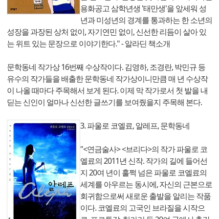
용화공고 삼학년생 '태만생'을 앞세워 성
년과 미성년의 경계를 통과하는 한 소년의
성장을 과장된 상처 없이, 자기연민 없이, 신선한 리듬이 살아 있
는 위트 있는 문장으로 이야기한다." - 알라딘 책소개
문학동네 작가상 16번째 수상작이다. 김영하, 조경란, 박민규 등
유수의 작가들을 배출한 문학동네 작가상이니만큼 매 년 수상작
이 나올 때마다 주목해서 보게 된다. 이제 막 작가로서 첫 발을 내
딛는 신인이 얼마나 신선한 글쓰기를 보여줬을지 주목해 본다.
3. 파울로 코엘료, 알레프, 문학동네
"<연금술사> <브리다>의 작가 파울로 코
엘료의 2011년 신작. 작가의 길에 들어선
지 20여 년이 훌쩍 넘은 파울로 코엘료의
세계를 아우르는 동시에, 자신의 근본으로
회귀함으로써 새로운 출발을 알리는 작품
이다. 코엘료의 고국인 브라질을 시작으