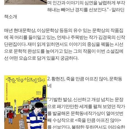
며 인간과 이야기의 심연을 날렵하게 부각
해내는 빼어난 경지를 선보인다." - 알라딘
책소개
매년 현대문학상, 이상문학상 등등의 유수 있는 문학상의 작품집
에 꼭 머리를 들이밀고 있는, 언제나 주목받는 작가 김경욱의 신작
단편집이다. 재미 읽게 읽히면서도 이야기의 중심을 꿰뚫는 시선
으로 문학적 완성도를 높여가고 있는 그의 작품이 이번 소설집에
선 어떤 모습으로 담겨 있을지 궁금하다.
2. 황현진, 죽을 만큼 아프진 않아, 문학동
네
"기발한 발상, 신선하고 개성 넘치는 문장
으로 패기만만한 세계를 펼쳐 보였던 작가
를 발굴해온 문학동네작가상이 열여섯번
째 수상작으로 <죽을 만큼 아프진 않아>
를 선보인다. 불량한 듯하면서도 어리숙한