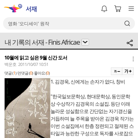
내 기록의 서재 - Finis Africae
10월에 읽고 싶은 9월 신간 도서
메뉴
백운호 2011/10/07 10:51
1
0
0
댓글 (
)
먼댓글 (
)
좋아요 (
)
1. 김경욱, 신에게는 손자가 없다, 창비
"한국일보문학상, 현대문학상, 동인문학
상 수상작가 김경욱의 소설집. 등단 이래
놀라운 성실함으로 간단없는 자기갱신을
거듭하며 늘 주목을 받아온 김경욱 작가는
이번 소설집에서 한층 정련되고 절제된 스
타일과 능란한 구성으로 독자를 사로잡으