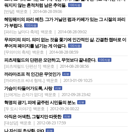
워지지 않는 흔적처럼 남은 추억들.
100자평
[반달]
백운호 | 2014-08-28 09:06
헤밍웨이의 파리 예찬. 그가 거닐던 펍과 카페가 있는 그 시절의 파리
가 부럽다.
100자평
[파리는 날마다 축제]
백운호 | 2014-08-28 09:02
무의미의 의미. 의미 없는 것을 쫓기에 인간적인 삶. 간결한 챕터로 이
루어져 페이지를 넘기는 게 아쉽다.
100자평
[무의미의 축제]
백운호 | 2014-08-28 08:59
피츠제럴드의 단편은 모던하고, 무엇보다 끝내준다.
100자평
[피츠제럴드 단편선 1]
백운호 | 2014-08-28 08:56
까라마조프 적 인간은 무엇인가
리뷰
[까라마조프 씨네 형제..]
백운호 | 2013-01-09 10:25
가슴이 타들어가도록, 사랑
리뷰
[신에게는 손자가 없다]
백운호 | 2012-09-28 23:42
혁명의 광기, 피에 굶주린 시민들의 분노
리뷰
[두 도시 이야기]
백운호 | 2012-09-26 00:22
아직은 어색한, 그렇지만 따뜻한
리뷰
[대성당]
백운호 | 2012-08-23 17:59
나 자신의 초상화, 아Q
리뷰