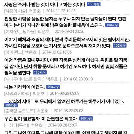
사랑은 주거나 받는 것이 아니고 하는 것이다
100자평
[사랑의 기술]
백운호 | 2014-11-25 14:45
진정한 사랑을 상실한 남자는 누구나 여자 없는 남자들이 된다. 단편
마다 봄비가 지나간 뒤에 남은 쓸쓸한 풀내음이 스친다.
100자평
[여자 없는 남자들]
백운호 | 2014-09-04 23:56
이야기 해체와 조립의 재미. 본격 추리문학으로서의 맛은 떨어지지만,
가녀린 여성을 보호하는 기사도 문학으로서의 재미가 있다.
100자평
[하이 윈도]
백운호 | 2014-09-02 10:05
어떤 작품은 끝내주지만, 어떤 작품은 심하게 아쉽다. 취향을 탈 작품
집 같지만, 단지 취향 문제라고 하기엔 오묘하다. 하지만 몇몇 작품은
필독을 권한다.
100자평
[시티투어버스를 탈취..]
백운호 | 2014-08-28 09:13
나는 기하학이 어렵다.
100자평
[사랑의 기하학]
백운호 | 2014-08-28 09:09
｀상실의 시대｀로 우리에게 알려진 하루키는 하루키가 아니었다.
100자평
[중국행 슬로보트]
백운호 | 2014-08-28 09:08
무슨 말이 필요할까. 이 단편집은 최고다.
100자평
[대성당 (무선)]
백운호 | 2014-08-28 09:07
그와 그녀와 또다른 그녀에 대한 이야기들. 쉽게 만나고 헤어진 뒤 지