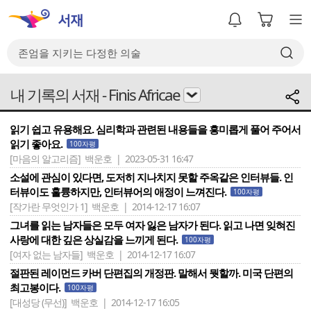
내 기록의 서재 - Finis Africae
읽기 쉽고 유용해요. 심리학과 관련된 내용들을 흥미롭게 풀어 주어서
읽기 좋아요.
100자평
[마음의 알고리즘]
백운호 | 2023-05-31 16:47
소설에 관심이 있다면, 도저히 지나치지 못할 주옥같은 인터뷰들. 인
터뷰이도 훌륭하지만, 인터뷰어의 애정이 느껴진다.
100자평
[작가란 무엇인가 1]
백운호 | 2014-12-17 16:07
그녀를 읽는 남자들은 모두 여자 잃은 남자가 된다. 읽고 나면 잊혀진
사랑에 대한 깊은 상실감을 느끼게 된다.
100자평
[여자 없는 남자들]
백운호 | 2014-12-17 16:07
절판된 레이먼드 카버 단편집의 개정판. 말해서 뭣할까. 미국 단편의
최고봉이다.
100자평
[대성당 (무선)]
백운호 | 2014-12-17 16:05