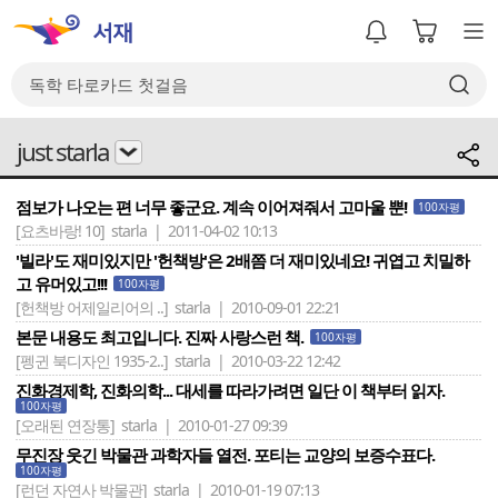
just starla
점보가 나오는 편 너무 좋군요. 계속 이어져줘서 고마울 뿐!
100자평
[요츠바랑! 10]
starla | 2011-04-02 10:13
'빌라'도 재미있지만 '헌책방'은 2배쯤 더 재미있네요! 귀엽고 치밀하
고 유머있고!!!
100자평
[헌책방 어제일리어의 ..]
starla | 2010-09-01 22:21
본문 내용도 최고입니다. 진짜 사랑스런 책.
100자평
[펭귄 북디자인 1935-2..]
starla | 2010-03-22 12:42
진화경제학, 진화의학... 대세를 따라가려면 일단 이 책부터 읽자.
100자평
[오래된 연장통]
starla | 2010-01-27 09:39
무진장 웃긴 박물관 과학자들 열전. 포티는 교양의 보증수표다.
100자평
[런던 자연사 박물관]
starla | 2010-01-19 07:13