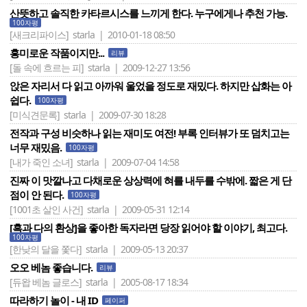
산뜻하고 솔직한 카타르시스를 느끼게 한다. 누구에게나 추천 가능.
100자평
[새크리파이스]
starla | 2010-01-18 08:50
흥미로운 작품이지만...
리뷰
[돌 속에 흐르는 피]
starla | 2009-12-27 13:56
앉은 자리서 다 읽고 아까워 울었을 정도로 재밌다. 하지만 삽화는 아
쉽다.
100자평
[미식견문록]
starla | 2009-07-30 18:28
전작과 구성 비슷하나 읽는 재미도 여전! 부록 인터뷰가 또 덤치고는
너무 재밌음.
100자평
[내가 죽인 소녀]
starla | 2009-07-04 14:58
진짜 이 맛깔나고 다채로운 상상력에 혀를 내두를 수밖에. 짧은 게 단
점이 안 된다.
100자평
[1001초 살인 사건]
starla | 2009-05-31 12:14
[흑과 다의 환상]을 좋아한 독자라면 당장 읽어야 할 이야기, 최고다.
100자평
[한낮의 달을 쫓다]
starla | 2009-05-13 20:37
오오 베놈 좋습니다.
리뷰
[듀왑 베놈 글로스]
starla | 2005-08-17 18:34
따라하기 놀이 - 내 ID
페이퍼