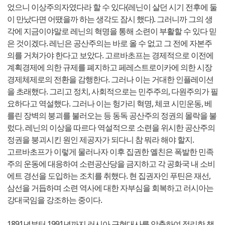
었으니 이상주의자였다라 할 수 있다(레닌이 살던 시기 전후에 둘
이 만났다면 어땠을까 하는 생각도 잠시 했다). 그러니까 그의 생
각에 지금이야말로 레닌의 혁명을 통해 소련이 부활할 수 있다 믿
은 것이겠다. 레닌은 공산주의는 바로 올 수 없고 그 전에 자본주
의를 거쳐가야 한다고 보았다. 고르바초프는 경제적으로 이전에
계획경제에 의한 규제를 폐지하고 페레스트로이카에 의한 시장
경제체제로의 전환을 감행한다. 그러나 이는 거대한 인플레이션
을 초래했다. 그리고 정치, 사회적으로는 민주주의, 다원주의가 필
요하다고 역설했다. 그러나 이는 헝가리 혁명, 체코 시민운동, 베
를린 장벽의 붕괴를 불러오는 등 동독 공산주의 정권의 몰락을 불
렀다. 레닌의 이상을 따르다 역설적으로 소련을 위시한 공산주의
정권을 붕괴시킨 원인 제공자가 되다니 참 뭐라 해야 할지.
고르바초프가 이렇게 물러나자 이후 집권한 옐친은 폭발한 민족
주의 운동에 대응하여 소련공산당을 금지하고 각 공화국 내 소비
에트 경선을 도입하는 조치를 취했다. 현 집권자인 푸틴은 재선,
삼선을 거듭하며 소련 역사에 대한 자부심을 회복하고 러시아는
강대국임을 강조하는 중이다.
1891년부터 1991년까지 러시아 근현대사를 압축하여 정리한 책