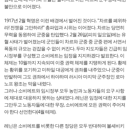
불만으로 이어졌다.
1917년 2월 혁명은 이런 배경에서 벌어진 것이다. "차르를 폐위하
라! 전쟁을 그만하라!" 총파업과 시위는 이어졌다. 차르는 당연히
무력을 동원하여 군중을 탄압했다. 2월 26일(피의 일요일)에는 유
혈 사태가 벌어졌는데 군인들이 차르와 군중 중 군중 편에 서면서
폭동의 규모는 걷잡을 수 없이 커진다. 두마 지도자들은 긴급히 임
시정부를 구성했고 소비에트는 임정을 지지하겠다 발표한다. 이
체제는 10월까지 지속되며 이중 권력 체제를 지탱하게 된다. 황제
는 황위를 포기하고 미하일 대공에게 권좌를 내주었으나 군중이
반발하며 그도 권좌에서 하야하며 러시아 마지막 군주정인 로마
노프 왕조는 막을 내렸다.
그러나 소비에트와 임시정부 모두 농민과 노동자들의 요구 사항
에 제대로 대응하지 못하는 상태였다. 레닌은 임정에 대한 지지를
그만두고 노동자들에 대한 무장, 소비에트에 모든 권력이 주어져
야 한다 선언한다(4월 테제).
레닌은 소비에트를 비롯한 다른 정당은 모두 반대하며 볼셰비키