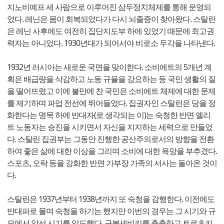
지노비예프 세 사람으로 이루어진 삼두정치체제를 통해 운영되
었다. 레닌은 몸이 회복되었다가 다시 뇌졸증이 찾아왔다. 스탈린
은 레닌 사후에도 여전히 집단지도부 하에 있었기 때문에 최고권
력자는 아니었다. 1930년대가 되어서야 비로소 두각을 나타낸다.
1932년 러시아는 새로운 국면을 맞이한다. 소비에트의 5개년 계
획은 배급량을 삭감하고 노동 규율을 강요하는 등 국민 생활의 질
을 떨어뜨렸고 이에 불만에 찬 국민은 소비에트 체제에 대한 문제
를 제기하며 파업 전선에 뛰어들었다. 집권자인 스탈린은 당을 정
화한다는 명목 하에 반대자(로 생각되는 이)는 숙청한 반면 엘리
트 노동자는 승진을 시키면서 자신을 지지하는 세력으로 만들었
다. 스탈린 집권부는 그동안 진행한 공산주의로서의 방향을 전환
하여 좋은 삶에 대한 이상을 그리며 소비에 대한 욕망을 부추겼다.
스포츠, 오락 등을 강화한 반면 가부장 가족의 서사는 돌아온 것이
다.
스탈린은 1937년부터 1938년까지 또 숙청을 감행한다. 이전에도
반대파로 몰며 숙청을 하기는 했지만 이번의 경우는 그 시기와 규
모에서 앞선 시기를 압도했다. 구볼셰비키를 축출하고 트로츠키,