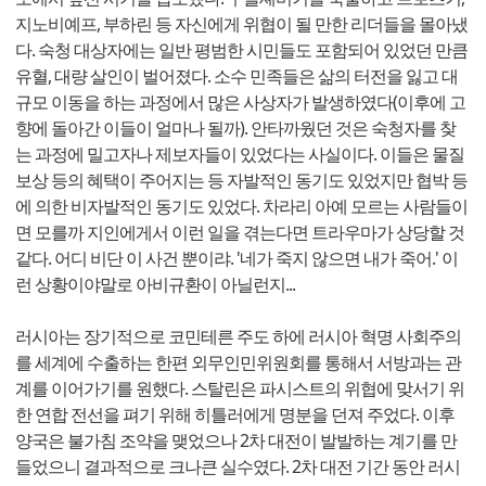
지노비예프, 부하린 등 자신에게 위협이 될 만한 리더들을 몰아냈
다. 숙청 대상자에는 일반 평범한 시민들도 포함되어 있었던 만큼
유혈, 대량 살인이 벌어졌다. 소수 민족들은 삶의 터전을 잃고 대
규모 이동을 하는 과정에서 많은 사상자가 발생하였다(이후에 고
향에 돌아간 이들이 얼마나 될까). 안타까웠던 것은 숙청자를 찾
는 과정에 밀고자나 제보자들이 있었다는 사실이다. 이들은 물질
보상 등의 혜택이 주어지는 등 자발적인 동기도 있었지만 협박 등
에 의한 비자발적인 동기도 있었다. 차라리 아예 모르는 사람들이
면 모를까 지인에게서 이런 일을 겪는다면 트라우마가 상당할 것
같다. 어디 비단 이 사건 뿐이랴. '네가 죽지 않으면 내가 죽어.' 이
런 상황이야말로 아비규환이 아닐런지...
러시아는 장기적으로 코민테른 주도 하에 러시아 혁명 사회주의
를 세계에 수출하는 한편 외무인민위원회를 통해서 서방과는 관
계를 이어가기를 원했다. 스탈린은 파시스트의 위협에 맞서기 위
한 연합 전선을 펴기 위해 히틀러에게 명분을 던져 주었다. 이후
양국은 불가침 조약을 맺었으나 2차 대전이 발발하는 계기를 만
들었으니 결과적으로 크나큰 실수였다. 2차 대전 기간 동안 러시