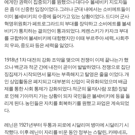
에게만 권력이 집중되기를 원했으나 대다수 볼셰비키 지도자들
은 좀 더 신중한 입장이었다. 그러나 군대 내에서는 소비에트들이
이미 볼셰비키의 수중에 들어가고 있는 상황이었다. 드디어 군사
혁명위원회가 페트로그라드의 부대를 장악하고 소비에트를 볼셰
비키가 통치하는 결의안이 통과되었다. 케렌스키가 카자크 부대
를 규합하여 볼셰비키에 대항했지만 이때 부르주아 세력, 사회주
의 우파, 중도파 등은 세력을 잃었다.
1918년 1차 대전의 강화 조약을 맺으며 전쟁이 이제 끝나는가 했
으나 백군과 적군 간에 내전이 곧이어 발발하였다. 전쟁으로 집단
징집제가 시작되면서 물자는 부족해지고 탈영은 줄을 이었다. 개
인 상업활동은 폐지되고 대부분의 산업이 국유화되었으며 배급
제를 통한 사회 통제가 강화되었다. 적군의 물자(사람 포함) 징발
로 인해 기아까지 가는 상황이 되자 국민들은 볼셰비키에 등을 돌
리게 된다. 농민들은 자치를 회복하기를 원했고 파업은 계속되었
다.
레닌은 1921년부터 두통과 피로에 시달리며 병마에 시달리기 시
작했다. 이후 레닌이 자리를 비운 동안 정부는 스탈린, 카메네프,