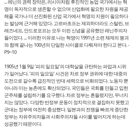
... 레닌의 권력 장악은, 러시아처럼 후진적인 농업 국가에서는 혁
명이 독자적으로 생존할 수 없으며 산업화에 필요한 자원을 제공
해줄 국가나 더 선진화된 산업 국가에서 혁명의 지원이 필요하다
는 발상에 근거해 있었다. 고르바초프는 제외하더라도 스탈린, 브
레즈네프, 안드로포프는 모두 이런 신념을 공유했던 레닌주의자
들이었다. ... 이러한 이유로 나는 혁명이 1991년 소련 체제의 붕괴
와 함께 끝나는 100년의 단일한 사이클로 다뤄져야 한다고 본다. -
P9~10
1905년 1월 9일 '피의 일요일'의 대학살을 규탄하는 파업과 시위
가 일어났다. '피의 일요일' 사건은 차르 정부 권위에 대한 대중의
도전으로 갈수록 급진적인 반대 세력으로 비화되었다. 노동자 뿐
아니라 이는 농촌에도 확산되었다. 국민들은 국회를 만들고 입헌
군주제를 설립하기를 요구했다. 차르 정부는 흔들렸지만, 무너지
지는 않았다. 다양한 반정부 운동이 정치적으로 결집하지 못했고
군대는 정부에 여전히 충성했다. 일본과의 전쟁을 빠르게 중단한
정부는 자유주의자들과 사회주의자들 사이를 벌어지게 하는데
성공했기 때문이다.