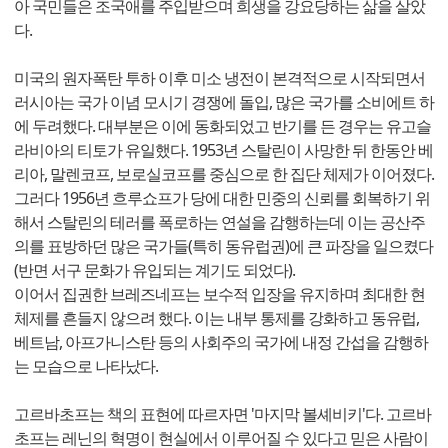
아 국민들은 조국애를 주입받으며 희생을 강요당하는 삶을 살았
다.
미국의 원자폭탄 투하 이후 미소 냉전이 본격적으로 시작되면서
러시아는 국가 이념 모시기 경쟁에 돌입, 많은 국가를 소비에트 하
에 두려했다. 대부분은 이에 동화되었고 반기를 든 경우는 유고슬
라비아의 티토가 유일했다. 1953년 스탈린이 사망한 뒤 한동안 베
리아, 말렌코프, 보로실코프를 중심으로 한 집단 체제가 이어졌다.
그러다 1956년 흐루쇼프가 당에 대한 민중의 신뢰를 회복하기 위
해서 스탈린의 테러를 폭로하는 연설을 감행하는데 이는 공산주
의를 표방하던 많은 국가들(특히 동유럽권)에 큰 파장을 일으켰다
(반면 서구 문화가 유입되는 계기도 되었다).
이어서 집권한 브레즈네프는 보수적 입장을 유지하며 최대한 현
체제를 흔들지 않으려 했다. 이는 내부 통제를 강화하고 동유럽,
베트남, 아프가니스탄 등의 사회주의 국가에 내정 간섭을 감행하
는 모습으로 나타났다.
고르바초프는 책의 표현에 따르자면 '마지막 볼셰비키'다. 고르바
초프는 레닌의 혁명이 현실에서 이루어질 수 있다고 믿은 사람이