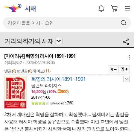
거리의화가의 서재
[마이리뷰] 혁명의 러시아 1891~1991
메뉴
거리의화가 2026/04/29 08:06
0
0
11
댓글 (
)
먼댓글 (
)
좋아요 (
)
혁명의 러시아 1891~1991
올랜도 파이지스
16,200
원 (
10%
↓
900
)
2017-11-06
: 760
2차 세계대전은 혁명을 심화하고 확장했다. ... 볼셰비키는 총칼을
사용해 러시아 혁명을 동유럽으로 수출했다. 이런 측면에서 냉전
은 1917년 볼셰비키가 시작한 국제 내전의 연속으로 보아야 한다.