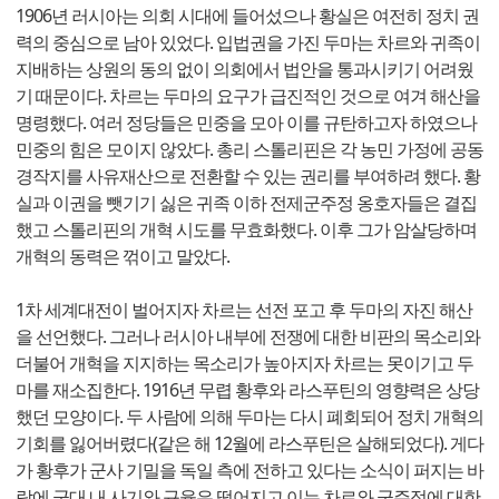
1906년 러시아는 의회 시대에 들어섰으나 황실은 여전히 정치 권
력의 중심으로 남아 있었다. 입법권을 가진 두마는 차르와 귀족이
지배하는 상원의 동의 없이 의회에서 법안을 통과시키기 어려웠
기 때문이다. 차르는 두마의 요구가 급진적인 것으로 여겨 해산을
명령했다. 여러 정당들은 민중을 모아 이를 규탄하고자 하였으나
민중의 힘은 모이지 않았다. 총리 스톨리핀은 각 농민 가정에 공동
경작지를 사유재산으로 전환할 수 있는 권리를 부여하려 했다. 황
실과 이권을 뺏기기 싫은 귀족 이하 전제군주정 옹호자들은 결집
했고 스톨리핀의 개혁 시도를 무효화했다. 이후 그가 암살당하며
개혁의 동력은 꺾이고 말았다.
1차 세계대전이 벌어지자 차르는 선전 포고 후 두마의 자진 해산
을 선언했다. 그러나 러시아 내부에 전쟁에 대한 비판의 목소리와
더불어 개혁을 지지하는 목소리가 높아지자 차르는 못이기고 두
마를 재소집한다. 1916년 무렵 황후와 라스푸틴의 영향력은 상당
했던 모양이다. 두 사람에 의해 두마는 다시 폐회되어 정치 개혁의
기회를 잃어버렸다(같은 해 12월에 라스푸틴은 살해되었다). 게다
가 황후가 군사 기밀을 독일 측에 전하고 있다는 소식이 퍼지는 바
람에 군대 내 사기와 규율은 떨어지고 이는 차르와 군주정에 대한