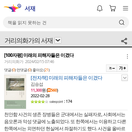
거리의화가의 서재
[100자평] 미래의 피해자들은 이겼다
메뉴
거리의화가 2024/02/15 07:46
0
0
21
댓글 (
)
먼댓글 (
)
좋아요 (
)
[전자책] 미래의 피해자들은 이겼다
김승섭
11,300
원 (
560
)
2022-02-28
: 174
천안함 사건의 생존 장병들은 군대에서는 실패자로, 사회에서는
음모론과 악성 댓글에 노출되었다. 또 한쪽에서는 이용하고 다른
한쪽에서는 외면하던 현실에서 좌절하기도 했다. 사건을 올바르