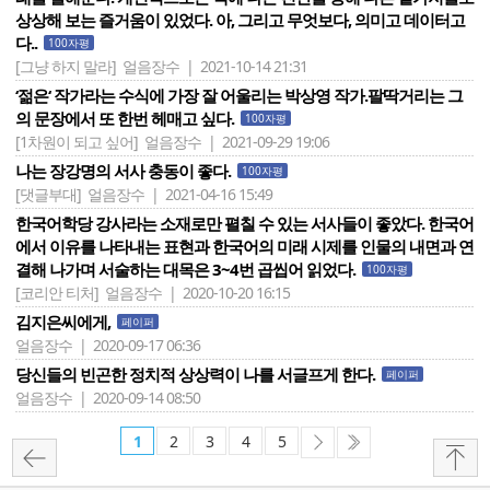
상상해 보는 즐거움이 있었다. 아, 그리고 무엇보다, 의미고 데이터고
다..
100자평
[그냥 하지 말라]
얼음장수 | 2021-10-14 21:31
‘젊은‘ 작가라는 수식에 가장 잘 어울리는 박상영 작가.팔딱거리는 그
의 문장에서 또 한번 헤매고 싶다.
100자평
[1차원이 되고 싶어]
얼음장수 | 2021-09-29 19:06
나는 장강명의 서사 충동이 좋다.
100자평
[댓글부대]
얼음장수 | 2021-04-16 15:49
한국어학당 강사라는 소재로만 펼칠 수 있는 서사들이 좋았다. 한국어
에서 이유를 나타내는 표현과 한국어의 미래 시제를 인물의 내면과 연
결해 나가며 서술하는 대목은 3~4번 곱씹어 읽었다.
100자평
[코리안 티처]
얼음장수 | 2020-10-20 16:15
김지은씨에게,
페이퍼
얼음장수 | 2020-09-17 06:36
당신들의 빈곤한 정치적 상상력이 나를 서글프게 한다.
페이퍼
얼음장수 | 2020-09-14 08:50
1
2
3
4
5