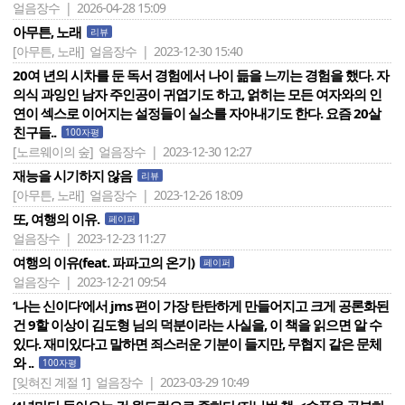
얼음장수 | 2026-04-28 15:09
아무튼, 노래
리뷰
[아무튼, 노래]
얼음장수 | 2023-12-30 15:40
20여 년의 시차를 둔 독서 경험에서 나이 듦을 느끼는 경험을 했다. 자
의식 과잉인 남자 주인공이 귀엽기도 하고, 얽히는 모든 여자와의 인
연이 섹스로 이어지는 설정들이 실소를 자아내기도 한다. 요즘 20살
친구들..
100자평
[노르웨이의 숲]
얼음장수 | 2023-12-30 12:27
재능을 시기하지 않음
리뷰
[아무튼, 노래]
얼음장수 | 2023-12-26 18:09
또, 여행의 이유.
페이퍼
얼음장수 | 2023-12-23 11:27
여행의 이유(feat. 파파고의 온기)
페이퍼
얼음장수 | 2023-12-21 09:54
‘나는 신이다‘에서 jms 편이 가장 탄탄하게 만들어지고 크게 공론화된
건 9할 이상이 김도형 님의 덕분이라는 사실을, 이 책을 읽으면 알 수
있다. 재미있다고 말하면 죄스러운 기분이 들지만, 무협지 같은 문체
와 ..
100자평
[잊혀진 계절 1]
얼음장수 | 2023-03-29 10:49