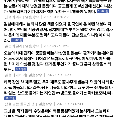
‘4년마다 돌아오는 건 월드컵으로 족하다.‘지난번 책, <슬픔을 공부하
는 슬픔>에 대해 남겼던 문장이다. 공교롭게 또 4년 만에 신간이 나왔
다. 월드컵보다 기다려지는 책이 있다는 건, 행복한 일이다.
100자평
[인생의 역사]
얼음장수 | 2022-10-19 09:38
일본에 대해서는 꽤나 많은 책을 읽었다. 한국인이 쓴 어떤 책보다 뛰
어나다. 본인의 전공인 경제, 정치에 대한 부분은 말할 것도 없고, 역사
나 문화에 대한 부분도 정확하고 다채롭다. 단순 정보의 나열이 아니
라 ..
100자평
[일본의 굴레]
얼음장수 | 2022-08-25 16:54
오늘의 시대 감각이 궁금할 때는 박상영을 읽는다. 팔딱거리는 활어같
은 느낌에서 숙성된 선어같은 느낌으로 바뀐 인상이 있지만, 이 만하
면 차지게 숙성된 것 같다. 뜨거운 무언가가 끝나고 혼자 창밖을 바라
보는 ..
100자평
[믿음에 대하여]
얼음장수 | 2022-07-31 14:31
제목 장인. 책 제목 말고, 목차 제목도 끝내주게 뽑는다. 먹방의 나라 한
국 vs 야동의 나라 일본, 쎈 언니들의 나라 한국 vs 귀여운 소녀들의 나
라 일본, 산으로 들어가는 자연인 vs 방으로 들어가는 히키코모리, 떼..
100자평
[선을 넘는 한국인 선..]
얼음장수 | 2022-03-23 18:00
그냥‘은‘ 하지 말라. 수많은 데이터를 통찰력있게 분석해서 오늘과 미
래를 말해준다. 개인적으로는 책에 나온 진단을 통해 다른 곁가지들로