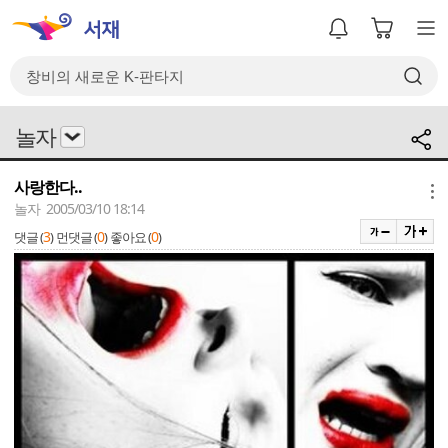
놀자
사랑한다..
메뉴
놀자 2005/03/10 18:14
3
0
0
댓글 (
)
먼댓글 (
)
좋아요 (
)