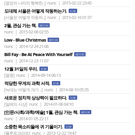
[절망의 나라의 행복한..]
nunc | 2015-02-22 23:45
도대체 서울은 어떻게 작동하는가.
리뷰
[서울은 어떻게 작동하..]
nunc | 2015-02-16 01:37
2월, 관심 가는 책.
페이퍼
nunc | 2015-02-06 02:55
Low - Blue Christmas
페이퍼
nunc | 2014-12-24 21:06
Bill Fay - Be At Peace With Yourself
페이퍼
nunc | 2014-12-23 11:07
12월 31일의 우리.
리뷰
[멸종]
nunc | 2014-09-14 06:13
적당한 무게의 과학 서적.
리뷰
[늑대는 어떻게 개가 ..]
nunc | 2014-08-10 05:35
새로운 정치적 상상력이 필요하다.
리뷰
[일베의 사상]
nunc | 2014-01-06 04:10
[인문/사회/과학/예술] 1월, 관심 가는 책.
페이퍼
nunc | 2014-01-05 22:11
소중한 목소리들에 귀 기울이기.
리뷰
[플루토크라트]
nunc | 2013-12-22 19:47