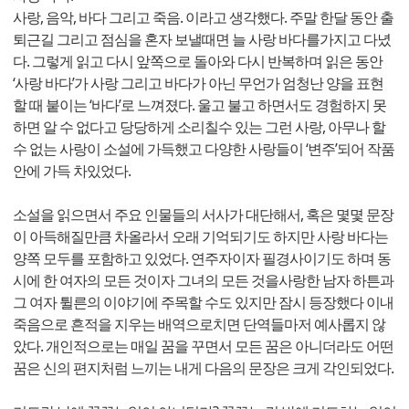
사랑, 음악, 바다 그리고 죽음. 이라고 생각했다. 주말 한달 동안 출
퇴근길 그리고 점심을 혼자 보낼때면 늘 사랑 바다를가지고 다녔
다. 그렇게 읽고 다시 앞쪽으로 돌아와 다시 반복하며 읽은 동안
‘사랑 바다’가 사랑 그리고 바다가 아닌 무언가 엄청난 양을 표현
할 때 붙이는 ‘바다’로 느껴졌다. 울고 불고 하면서도 경험하지 못
하면 알 수 없다고 당당하게 소리칠수 있는 그런 사랑, 아무나 할
수 없는 사랑이 소설에 가득했고 다양한 사랑들이 ‘변주’되어 작품
안에 가득 차있었다.
소설을 읽으면서 주요 인물들의 서사가 대단해서, 혹은 몇몇 문장
이 아득해질만큼 차올라서 오래 기억되기도 하지만 사랑 바다는
양쪽 모두를 포함하고 있었다. 연주자이자 필경사이기도 하며 동
시에 한 여자의 모든 것이자 그녀의 모든 것을사랑한 남자 하튼과
그 여자 튈른의 이야기에 주목할 수도 있지만 잠시 등장했다 이내
죽음으로 흔적을 지우는 배역으로치면 단역들마저 예사롭지 않
았다. 개인적으로는 매일 꿈을 꾸면서 모든 꿈은 아니더라도 어떤
꿈은 신의 편지처럼 느끼는 내게 다음의 문장은 크게 각인되었다.