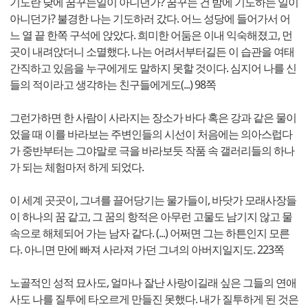
기도란 낮에 꿈꾸는일이 아니던가? 꿈꾸는 건 밤에 기도하는 일이
아니던가? 불경한 나는 기도하러 갔다. 어느 성당에 들어가서 어
느 열 끝 한쪽 구석에 앉았다. 희미한 어둠은 이내 익숙해졌고, 먼
곳이 내려앉더니 소멸했다. 나는 어려서부터길든 이 습관을 여태
간직하고 있음을 누구에게도 말하지 못할 것이다. 심지어 나를 신
들의 적이라고 생각하는 친구들에게도(...) 98쪽
그런가하면 한 사람이 사라지는 장소가 바다 혹은 강과 같은 물이
었을 때 이를 바라보는 주변인들의 시선이 처음에는 의아스럽다
가 중반부터는 그야말로 극을 바라보듯 작품 속 갤러리들의 하나
가 되는 체험마저 하게 되었다.
이 세계 곳곳이, 그녀를 끌어당기는 물가들이, 바닷가 모래사장들
이 하나의 꿈 같고, 그 꿈의 항적은 아무런 고물도 남기지 않고 물
속으로 해체되어 가는 남자 같다. (...) 어쩌면 그는 하튼인지 모른
다. 아니면 만에 빠져 사라져 가던 그녀의 아버지일지도. 223쪽
노골적인 성적 묘사도, 얼마나 잘난 사랑이길래 싶은 그들의 연애
사도 나를 질투에 타오르게 만들진 못했다. 내가 질투하게 된 것은