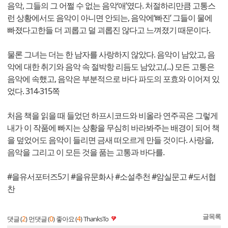
음악, 그들의 그 어쩔 수 없는 음악‘애’였다. 처절하리만큼 고통스
런 상황에서도 음악이 아니면 안되는, 음악에‘빠진’ 그들이 물에
빠졌다고한들 더 괴롭고 덜 괴롭진 않다고 느껴졌기 때문이다.
물론 그녀는 더는 한 남자를 사랑하지 않았다. 음악이 남았고, 음
악에 대한 취기와 음악 속 절박항 리듬도 남았고,(...) 모든 고통은
음악에 속했고, 음악은 부분적으로 바다 파도의 포효와 이어져 있
었다. 314-315쪽
처음 책을 읽을 때 들었던 하프시코드와 비올라 연주곡은 그렇게
내가 이 작품에 빠지는 상황을 무심히 바라봐주는 배경이 되어 책
을 덮었어도 음악이 들리면 금새 떠오르게 만들 것이다. 사랑을,
음악을 그리고 이 모든 것을 품는 고통과 바다를.
#을유서포터즈5기 #을유문화사 #소설추천 #암실문고 #도서협
찬
글목록
2
0
4
댓글 (
)
먼댓글 (
)
좋아요 (
)
ThanksTo