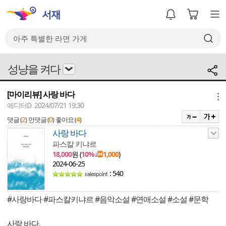
성냥을 켜다
[마이리뷰] 사랑 바다
메뉴
에디터D 2024/07/21 19:30
2
0
4
댓글 (
)
먼댓글 (
)
좋아요 (
)
사랑 바다
파스칼 키냐르
18,000
원 (
10%
↓
1,000
)
2024-06-25
: 540
#사랑바다 #파스칼키냐르 #음악소설 #연애소설 #소설 #문학
사랑 바다.