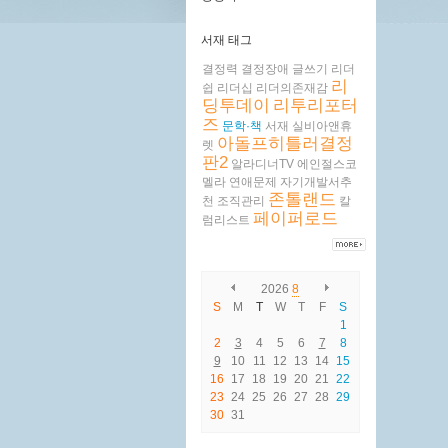
서재 태그
결정력
결정장애
글쓰기
리더
리
쉽
리더십
리더의존재감
딩투데이
리투리포터
즈
문학·책
서재
실비아앤휴
아돌프히틀러결정
렛
판2
알라디너TV
에인절스코
멜라
연애문제
자기개발서추
존톨랜드
천
조직관리
칼
페이퍼로드
럼리스트
2026
8
S
M
T
W
T
F
S
1
2
3
4
5
6
7
8
9
10
11
12
13
14
15
16
17
18
19
20
21
22
23
24
25
26
27
28
29
30
31