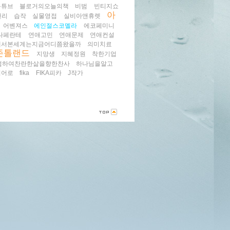
북튜브
블로거의오늘의책
비범
빈티지쇼
아
탠리
습작
실물영접
실비아앤휴렛
어벤져스
에인절스코멜라
에코페미니
나페란테
연애고민
연애문제
연애컨설
에서본세계는지금어디쯤왔을까
의미치료
존톨랜드
지망생
지혜정원
착한기업
범하여찬란한삶을향한찬사
하나님을알고
히어로
fika
FIKA피카
J작가