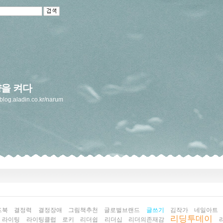
을 켜다
//blog.aladin.co.kr/narum
드북
결정력
결정장애
그림책추천
글로벌브랜드
글쓰기
김작가
네일아트
리딩투데이
라이팅
라이팅클럽
로키
리더쉽
리더십
리더의존재감