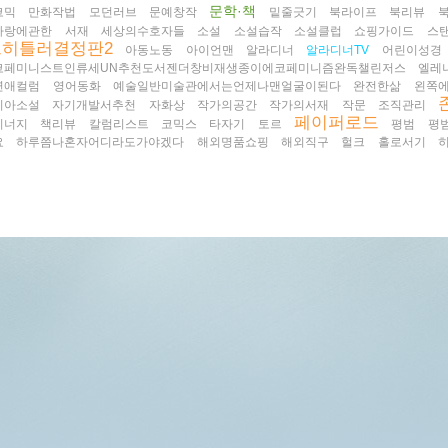
문학·책
코믹
만화작법
모던러브
문예창작
밑줄긋기
북라이프
북리뷰
사랑에관한
서재
세상의수호자들
소설
소설습작
소설클럽
쇼핑가이드
스
프히틀러결정판2
아동노동
아이언맨
알라디너
알라디너TV
어린이성경
코페미니스트인류세UN추천도서젠더창비재생종이에코페미니즘완독챌린저스
엘레
연애컬럼
영어동화
예술일반미술관에서는언제나맨얼굴이된다
완전한삶
왼쪽
리아소설
자기개발서추천
자화상
작가의공간
작가의서재
작문
조직관리
페이퍼로드
시너지
책리뷰
칼럼리스트
코믹스
타자기
토르
평범
평
요
하루쯤나혼자어디라도가야겠다
해외명품쇼핑
해외직구
헐크
홀로서기