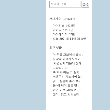
서재지수
: 144628점
마이리뷰:
편
1623
마이리스트:
편
4
마이페이퍼:
편
37
오늘 297, 총 144895 방문
최근 댓글
이 책을 교보에서 봤는..
사망의 이유가 노화가 ..
‘차별받기 때문에 장애..
고맙습니다
혹 제가 아는 그 실학..
서유구의 정조지에 놀..
읽고 싶음에 추가 했어..
옷! 아 제거 댓글 달 ..
이건 어떤 책이에요??
샘터.. 잊고 있었는데 ..