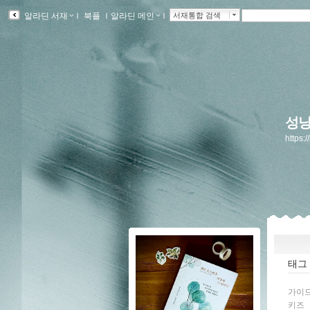
알라딘 서재
ｌ
북플
ｌ
알라딘 메인
ｌ
서재통합 검색
성냥
https:
태그
가이
키즈