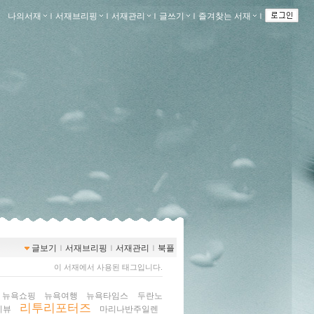
나의서재
ｌ
서재브리핑
ｌ
서재관리
ｌ
글쓰기
ｌ
즐겨찾는 서재
ｌ
글보기
ｌ
서재브리핑
ｌ
서재관리
ｌ
북플
이 서재에서 사용된 태그입니다.
뉴욕쇼핑
뉴욕여행
뉴욕타임스
두란노
리투리포터즈
리뷰
마리나반주일렌