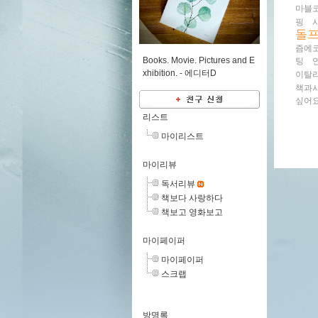
마블
핑
돌
즘에
Books. Movie. Pictures and E
팅
xhibition. -
에디터D
이탈
책과
싶어
리스트
마이리스트
마이리뷰
독서리뷰
책보다 사랑하다
책보고 영화보고
마이페이퍼
마이페이퍼
스크랩
방명록