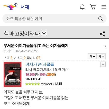
책과 고양이와 나
무서운 이야기들을 읽고 쓰는 여자들에게
메뉴
하이드 2022/02/28 20:53
5
0
27
댓글 (
)
먼댓글 (
)
좋아요 (
)
여자가 쓴 괴물들
리사 크뢰거.멜라니 R. 앤더슨
16,200
원 (
10%
↓
900
)
2021-08-20
: 1,615
아직도 불을 켜두고 자는,
그럼에도 어쨌든 무서운 이야기들을 읽는
모든 소녀들에게