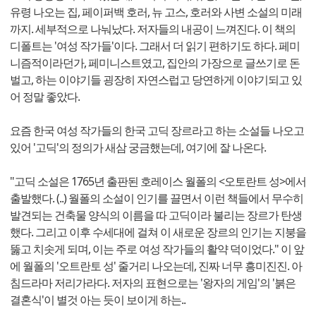
유령 나오는 집, 페이퍼백 호러, 뉴 고스, 호러와 사변 소설의 미래
까지. 세부적으로 나눠났다. 저자들의 내공이 느껴진다. 이 책의
디폴트는 '여성 작가들'이다. 그래서 더 읽기 편하기도 하다. 페미
니즘적이라던가, 페미니스트였고, 집안의 가장으로 글쓰기로 돈
벌고, 하는 이야기들 굉장히 자연스럽고 당연하게 이야기되고 있
어 정말 좋았다.
요즘 한국 여성 작가들의 한국 고딕 장르라고 하는 소설들 나오고
있어 '고딕'의 정의가 새삼 궁금했는데, 여기에 잘 나온다.
"고딕 소설은 1765년 출판된 호레이스 월폴의 <오토란트 성>에서
출발했다. (..) 월폴의 소설이 인기를 끌면서 이런 책들에서 무수히
발견되는 건축물 양식의 이름을 따 고딕이라 불리는 장르가 탄생
했다. 그리고 이후 수세대에 걸쳐 이 새로운 장르의 인기는 지붕을
뚫고 치솟게 되며, 이는 주로 여성 작가들의 활약 덕이었다." 이 앞
에 월폴의 '오트란토 성' 줄거리 나오는데, 진짜 너무 흥미진진. 아
침드라마 저리가라다. 저자의 표현으로는 '왕자의 게임'의 '붉은
결혼식'이 별것 아는 듯이 보이게 하는..