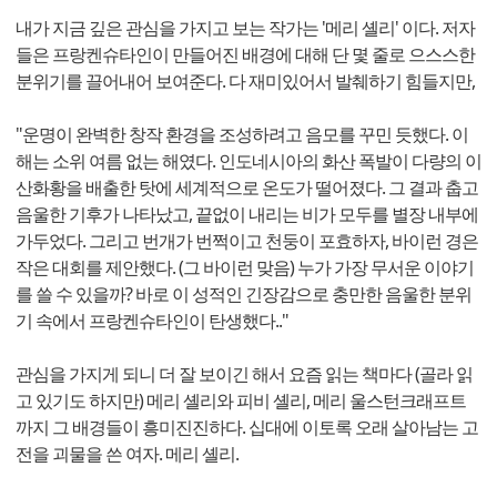
내가 지금 깊은 관심을 가지고 보는 작가는 '메리 셸리' 이다. 저자
들은 프랑켄슈타인이 만들어진 배경에 대해 단 몇 줄로 으스스한
분위기를 끌어내어 보여준다. 다 재미있어서 발췌하기 힘들지만,
"운명이 완벽한 창작 환경을 조성하려고 음모를 꾸민 듯했다. 이
해는 소위 여름 없는 해였다. 인도네시아의 화산 폭발이 다량의 이
산화황을 배출한 탓에 세계적으로 온도가 떨어졌다. 그 결과 춥고
음울한 기후가 나타났고, 끝없이 내리는 비가 모두를 별장 내부에
가두었다. 그리고 번개가 번쩍이고 천둥이 포효하자, 바이런 경은
작은 대회를 제안했다. (그 바이런 맞음) 누가 가장 무서운 이야기
를 쓸 수 있을까? 바로 이 성적인 긴장감으로 충만한 음울한 분위
기 속에서 프랑켄슈타인이 탄생했다.."
관심을 가지게 되니 더 잘 보이긴 해서 요즘 읽는 책마다 (골라 읽
고 있기도 하지만) 메리 셸리와 피비 셸리, 메리 울스턴크래프트
까지 그 배경들이 흥미진진하다. 십대에 이토록 오래 살아남는 고
전을 괴물을 쓴 여자. 메리 셸리.