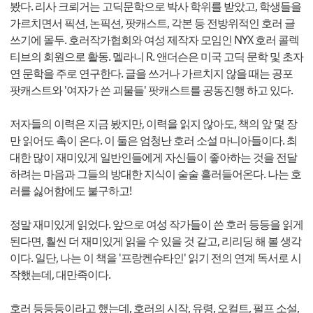
봤다. 리사 크뢰거는 고딕문학으로 박사 학위를 받았고, 학생들을
가르치면서 픽션, 논픽션, 팟캐스트, 각본 등 전방위적인 호러 글
쓰기에 몰두. 호러작가협회와 여성 제작자 모임인 NYX 호러 콜렉
티브의 회원으로 활동. 멜라니 R. 앤더슨은 미국 고딕 문학 및 초자
연 문학을 주로 연구한다. 글을 쓰거나 가르치지 않을 때는 공포
팟캐스트와 '여자가 쓴 괴물들' 팟캐스트를 공동진행 하고 있다.
저자들의 이력은 지금 봤지만, 이력을 읽지 않아도, 책의 앞 몇 장
만 읽어도 촉이 온다. 이 둘은 엄청난 호러 소설 마니아들이다. 최
대한 많이 재미있게 일반인들에게 자신들이 좋아하는 것을 전달
하려는 마음과 그들의 방대한 지식이 술술 흘러들어온다. 나는 호
러를 싫어함에도 불구하고!
정말 재미있게 읽었다. 앞으로 여성 작가들이 쓴 호러 등등을 읽게
된다면, 훨씬 더 재미있게 읽을 수 있을 것 같고, 리리딩 해 볼 생각
이다. 일단, 나는 이 책을 '프랑켄슈타인' 읽기 전의 연계 독서로 시
작했는데, 대만족이다.
호러 등등등이라고 했는데, 호러의 시작, 유령, 오컬트, 펄프 소설,