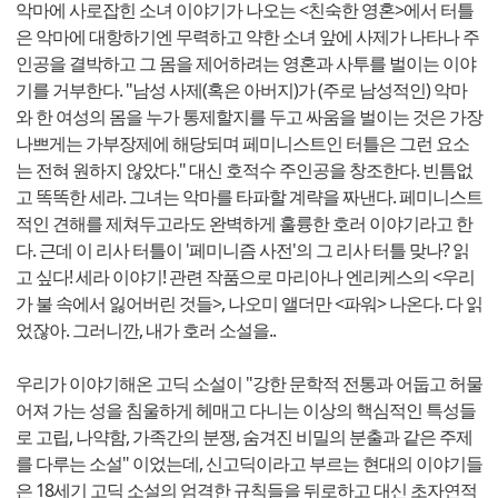
악마에 사로잡힌 소녀 이야기가 나오는 <친숙한 영혼>에서 터틀
은 악마에 대항하기엔 무력하고 약한 소녀 앞에 사제가 나타나 주
인공을 결박하고 그 몸을 제어하려는 영혼과 사투를 벌이는 이야
기를 거부한다. "남성 사제(혹은 아버지)가 (주로 남성적인) 악마
와 한 여성의 몸을 누가 통제할지를 두고 싸움을 벌이는 것은 가장
나쁘게는 가부장제에 해당되며 페미니스트인 터틀은 그런 요소
는 전혀 원하지 않았다." 대신 호적수 주인공을 창조한다. 빈틈없
고 똑똑한 세라. 그녀는 악마를 타파할 계략을 짜낸다. 페미니스트
적인 견해를 제쳐두고라도 완벽하게 훌륭한 호러 이야기라고 한
다. 근데 이 리사 터틀이 '페미니즘 사전'의 그 리사 터틀 맞나? 읽
고 싶다! 세라 이야기! 관련 작품으로 마리아나 엔리케스의 <우리
가 불 속에서 잃어버린 것들>, 나오미 앨더만 <파워> 나온다. 다 읽
었잖아. 그러니깐, 내가 호러 소설을..
우리가 이야기해온 고딕 소설이 "강한 문학적 전통과 어둡고 허물
어져 가는 성을 침울하게 헤매고 다니는 이상의 핵심적인 특성들
로 고립, 나약함, 가족간의 분쟁, 숨겨진 비밀의 분출과 같은 주제
를 다루는 소설" 이었는데, 신고딕이라고 부르는 현대의 이야기들
은 18세기 고딕 소설의 엄격한 규칙들을 뒤로하고 대신 초자연적