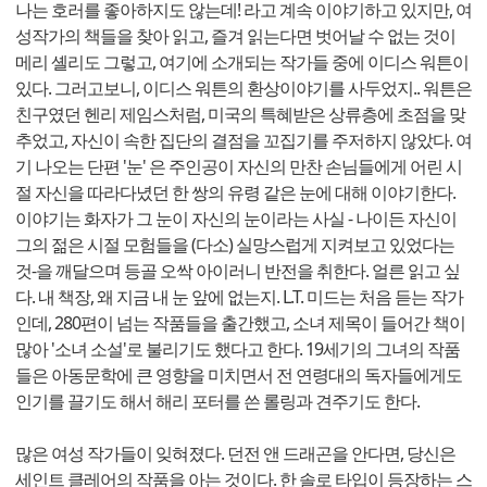
나는 호러를 좋아하지도 않는데! 라고 계속 이야기하고 있지만, 여
성작가의 책들을 찾아 읽고, 즐겨 읽는다면 벗어날 수 없는 것이
메리 셸리도 그렇고, 여기에 소개되는 작가들 중에 이디스 워튼이
있다. 그러고보니, 이디스 워튼의 환상이야기를 사두었지.. 워튼은
친구였던 헨리 제임스처럼, 미국의 특혜받은 상류층에 초점을 맞
추었고, 자신이 속한 집단의 결점을 꼬집기를 주저하지 않았다. 여
기 나오는 단편 '눈' 은 주인공이 자신의 만찬 손님들에게 어린 시
절 자신을 따라다녔던 한 쌍의 유령 같은 눈에 대해 이야기한다.
이야기는 화자가 그 눈이 자신의 눈이라는 사실 - 나이든 자신이
그의 젊은 시절 모험들을 (다소) 실망스럽게 지켜보고 있었다는
것-을 깨달으며 등골 오싹 아이러니 반전을 취한다. 얼른 읽고 싶
다. 내 책장, 왜 지금 내 눈 앞에 없는지. L.T. 미드는 처음 듣는 작가
인데, 280편이 넘는 작품들을 출간했고, 소녀 제목이 들어간 책이
많아 '소녀 소설'로 불리기도 했다고 한다. 19세기의 그녀의 작품
들은 아동문학에 큰 영향을 미치면서 전 연령대의 독자들에게도
인기를 끌기도 해서 해리 포터를 쓴 롤링과 견주기도 한다.
많은 여성 작가들이 잊혀졌다. 던전 앤 드래곤을 안다면, 당신은
세인트 클레어의 작품을 아는 것이다. 한 솔로 타입이 등장하는 스