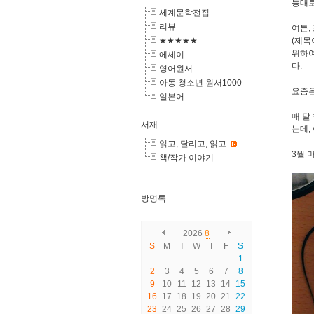
등대로
세계문학전집
리뷰
여튼,
★★★★★
(제목
위하여
에세이
다.
영어원서
아동 청소년 원서1000
요즘은
일본어
매 달
서재
는데,
읽고, 달리고, 읽고
3월 
책/작가 이야기
방명록
2026
8
S
M
T
W
T
F
S
1
2
3
4
5
6
7
8
9
10
11
12
13
14
15
16
17
18
19
20
21
22
23
24
25
26
27
28
29