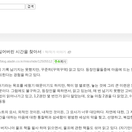
잃어버린 시간을 찾아서
ｌ
책/작가 이야기
//blog.aladin.co.kr/misshide/12505512
 기록 남기지는 못했지만, 꾸준히(꾸역꾸역) 읽고 있다. 등장인물들중에 마음에 드는
읽힌다는 경험을 하고 있다.
기라는 목표를 세웠기 때문이기도 하지만, 책이 영 별로면, 놓는 것에 그리 큰 미련은 
문이다. 그럼에도 불구하고, 등장인물 욕하면서, 읽고 있는데, 매 번 넘기지 못했던 고비
없이 읽어나가고 있고, 1,2권만 몇 번인가 읽다 말았는데, 오늘 아침 2권을 다 읽었고, 이
둥둥
트의 묘사, 외적인 것이든, 내적인 것이든, 그 묘사가 너무 대단하다. 자연에 대한, 그 
간을 대하는 마음에 대한 통찰력과 섬세함이 평범한 세상의 막을 찢고, 선명하고, 복잡
 버지니아 울프 책들 필사 하며 읽으면서, 울프에 관한 책들도 섞어 읽고 있다. (자기만의 