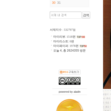
30
31
서재지수
: 532797점
마이리뷰:
편
1518
마이리스트:
편
0
마이페이퍼:
편
1978
오늘 4, 총 2624355 방문
powered by
aladin