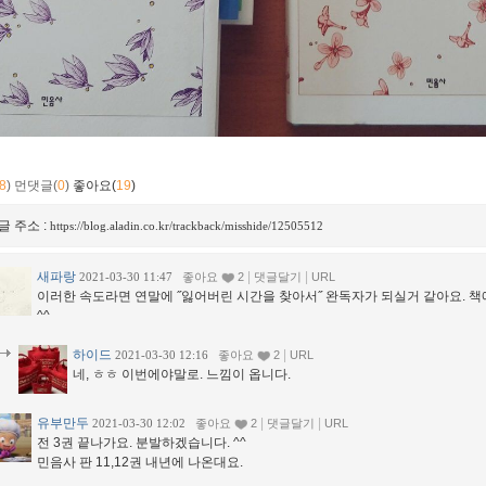
8
)
먼댓글(
0
)
좋아요(
19
)
글 주소 :
https://blog.aladin.co.kr/trackback/misshide/12505512
새파랑
|
|
2021-03-30 11:47
좋아요
2
댓글달기
URL
이러한 속도라면 연말에 ˝잃어버린 시간을 찾아서˝ 완독자가 되실거 같아요. 
^^
하이드
|
2021-03-30 12:16
좋아요
2
URL
네, ㅎㅎ 이번에야말로. 느낌이 옵니다.
유부만두
|
|
2021-03-30 12:02
좋아요
2
댓글달기
URL
전 3권 끝나가요. 분발하겠습니다. ^^
민음사 판 11,12권 내년에 나온대요.