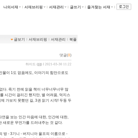
나의서재
ｌ
서재브리핑
ｌ
서재관리
ｌ
글쓰기
ｌ
즐겨찾는 서재
ｌ
글보기
ｌ
서재브리핑
ｌ
서재관리
ｌ
북플
댓글(
8
)
하이드
(
) l 2021-03-30 11:22
 인물이 1도 없음에도, 이야기의 힘만으로도
없다. 죽기 전에 읽을 책이 너무너무너무 많
를 시간이 걸리긴 했지만, 별 어려움, 억지스
제 가보지 못했던 길, 3권 읽기 시작! 두둥 두
자연을 보는 인간 마음에 대한, 인간에 대한,
한 새로운 무언가를 드러내주는 것 같다.
방 - 3기니 - 버지니아 울프의 이름으로 -