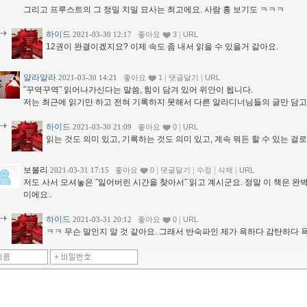
그리고 프루스트의 그 정밀 치밀 묘사는 최고에요. 사람 흉 보기도 ㅋㅋㅋ
하이드
|
2021-03-30 12:17
좋아요
3
URL
12권이 완결이겠지요? 이제 속도 좀 내서 읽을 수 있을거 같아요.
얄라알라
|
|
2021-03-30 14:21
좋아요
1
댓글달기
URL
˝꾸역꾸역˝ 읽어나가신다는 말씀, 힘이 담겨 있어 위안이 됩니다.
저는 최근에 읽기만 하고 전혀 기록하지 못해서 다른 알라디너님들의 글만 담고
하이드
|
2021-03-30 21:09
좋아요
0
URL
읽는 것도 의미 있고, 기록하는 것도 의미 있고, 계속 뭐든 할 수 있는 걸로
보볼리
|
|
|
|
2021-03-31 17:15
좋아요
0
댓글달기
수정
삭제
URL
저도 사서 모셔놓은 ˝잃어버린 시간을 찾아서˝ 읽고 계시군요. 정말 이 책은 완
미에요..
하이드
|
2021-03-31 20:12
좋아요
0
URL
ㅋㅋ 무슨 말인지 알 것 같아요. 그래서 반숙파인 제가 욕하다 감탄하다 