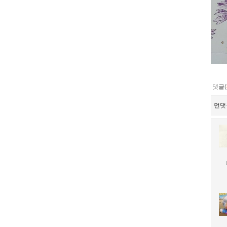
댓글(
먼댓