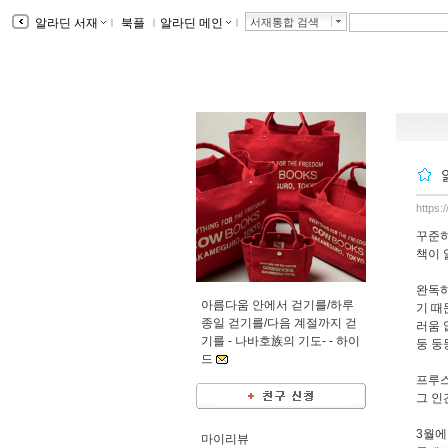
알라딘 서재
ｌ
북플
ｌ
알라딘 메인
ｌ
서재통합 검색
https:
꾸준히
책이 
완독하
아름다움 안에서 걷기를/하루
기 때
종일 걷기를/다음 계절까지 걷
러움 
기를 - 나바호族의 기도- -
하이
둥 둥
드
프루스
그 인
3월에
마이리뷰