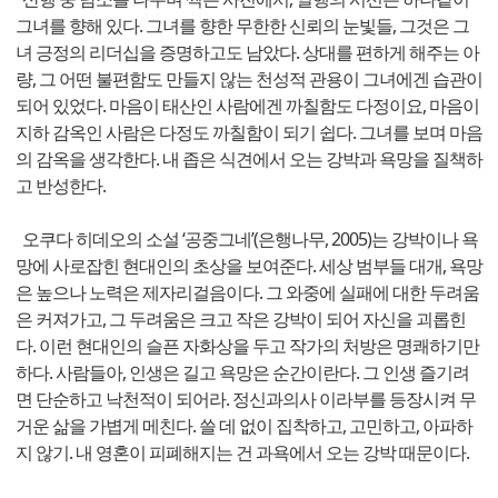
그녀를 향해 있다. 그녀를 향한 무한한 신뢰의 눈빛들, 그것은 그
녀 긍정의 리더십을 증명하고도 남았다. 상대를 편하게 해주는 아
량, 그 어떤 불편함도 만들지 않는 천성적 관용이 그녀에겐 습관이
되어 있었다. 마음이 태산인 사람에겐 까칠함도 다정이요, 마음이
지하 감옥인 사람은 다정도 까칠함이 되기 쉽다. 그녀를 보며 마음
의 감옥을 생각한다. 내 좁은 식견에서 오는 강박과 욕망을 질책하
고 반성한다.
오쿠다 히데오의 소설 ‘공중그네’(은행나무, 2005)는 강박이나 욕
망에 사로잡힌 현대인의 초상을 보여준다. 세상 범부들 대개, 욕망
은 높으나 노력은 제자리걸음이다. 그 와중에 실패에 대한 두려움
은 커져가고, 그 두려움은 크고 작은 강박이 되어 자신을 괴롭힌
다. 이런 현대인의 슬픈 자화상을 두고 작가의 처방은 명쾌하기만
하다. 사람들아, 인생은 길고 욕망은 순간이란다. 그 인생 즐기려
면 단순하고 낙천적이 되어라. 정신과의사 이라부를 등장시켜 무
거운 삶을 가볍게 메친다. 쓸 데 없이 집착하고, 고민하고, 아파하
지 않기. 내 영혼이 피폐해지는 건 과욕에서 오는 강박 때문이다.