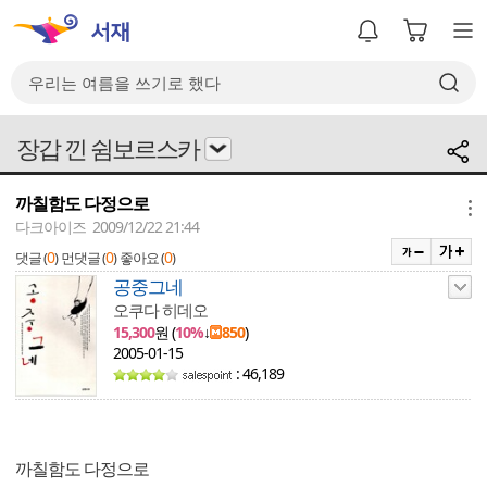
장갑 낀 쉼보르스카
까칠함도 다정으로
메뉴
다크아이즈 2009/12/22 21:44
0
0
0
댓글 (
)
먼댓글 (
)
좋아요 (
)
공중그네
오쿠다 히데오
15,300
원 (
10%
↓
850
)
2005-01-15
: 46,189
까칠함도 다정으로