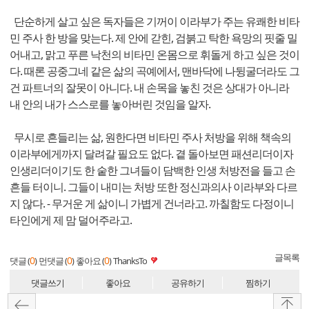
단순하게 살고 싶은 독자들은 기꺼이 이라부가 주는 유쾌한 비타
민 주사 한 방을 맞는다. 제 안에 갇힌, 검붉고 탁한 욕망의 핏줄 밀
어내고, 맑고 푸른 낙천의 비타민 온몸으로 휘돌게 하고 싶은 것이
다. 때론 공중그네 같은 삶의 곡예에서, 맨바닥에 나뒹굴더라도 그
건 파트너의 잘못이 아니다. 내 손목을 놓친 것은 상대가 아니라
내 안의 내가 스스로를 놓아버린 것임을 알자.
무시로 흔들리는 삶, 원한다면 비타민 주사 처방을 위해 책속의
이라부에게까지 달려갈 필요도 없다. 곁 돌아보면 패션리더이자
인생리더이기도 한 숱한 그녀들이 담백한 인생 처방전을 들고 손
흔들 터이니. 그들이 내미는 처방 또한 정신과의사 이라부와 다르
지 않다. - 무거운 게 삶이니 가볍게 건너라고. 까칠함도 다정이니
타인에게 제 맘 덜어주라고.
글목록
0
0
0
댓글 (
)
먼댓글 (
)
좋아요 (
)
ThanksTo
댓글쓰기
좋아요
공유하기
찜하기