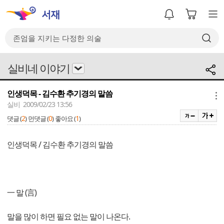
실비네 이야기
인생덕목 - 김수환 추기경의 말씀
메뉴
실비 2009/02/23 13:56
2
0
1
댓글 (
)
먼댓글 (
)
좋아요 (
)
인생덕목 / 김수환 추기경의 말씀
一 말 (言)
말을 많이 하면 필요 없는 말이 나온다.