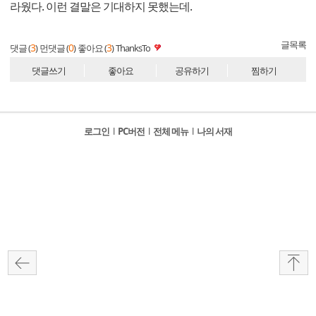
라웠다. 이런 결말은 기대하지 못했는데.
글목록
3
0
3
댓글 (
)
먼댓글 (
)
좋아요 (
)
ThanksTo
댓글쓰기
좋아요
공유하기
찜하기
로그인
l
PC버전
l
전체 메뉴
l
나의 서재