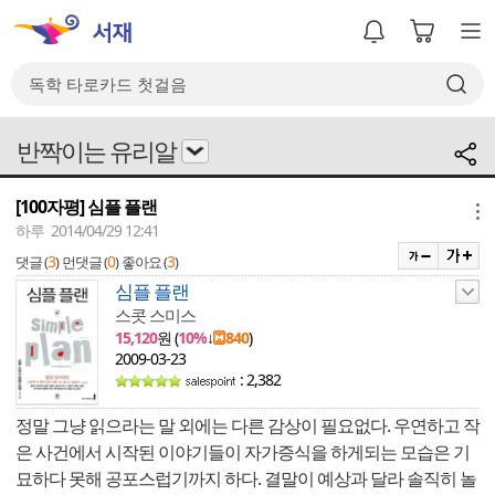
반짝이는 유리알
[100자평] 심플 플랜
메뉴
하루 2014/04/29 12:41
3
0
3
댓글 (
)
먼댓글 (
)
좋아요 (
)
심플 플랜
스콧 스미스
15,120
원 (
10%
↓
840
)
2009-03-23
: 2,382
정말 그냥 읽으라는 말 외에는 다른 감상이 필요없다. 우연하고 작
은 사건에서 시작된 이야기들이 자가증식을 하게되는 모습은 기
묘하다 못해 공포스럽기까지 하다. 결말이 예상과 달라 솔직히 놀