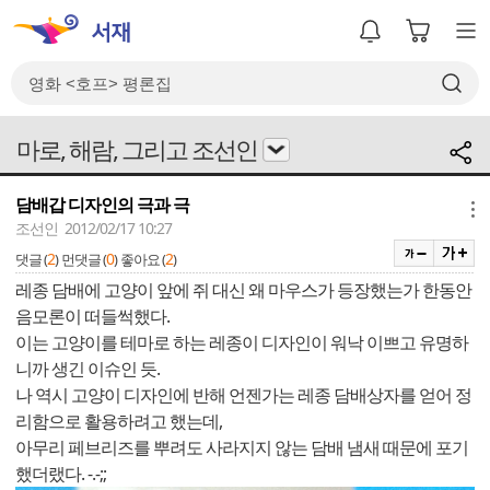
마로, 해람, 그리고 조선인
담배갑 디자인의 극과 극
메뉴
조선인 2012/02/17 10:27
2
0
2
댓글 (
)
먼댓글 (
)
좋아요 (
)
레종 담배에 고양이 앞에 쥐 대신 왜 마우스가 등장했는가 한동안
음모론이 떠들썩했다.
이는 고양이를 테마로 하는 레종이 디자인이 워낙 이쁘고 유명하
니까 생긴 이슈인 듯.
나 역시 고양이 디자인에 반해 언젠가는 레종 담배상자를 얻어 정
리함으로 활용하려고 했는데,
아무리 페브리즈를 뿌려도 사라지지 않는 담배 냄새 때문에 포기
했더랬다. -.-;;