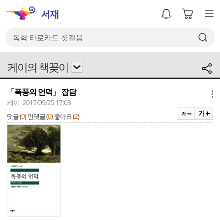
케이의 책꽂이
「폭풍의 언덕」 잡담
메뉴
케이 2017/09/25 17:03
0
0
2
댓글 (
)
먼댓글 (
)
좋아요 (
)