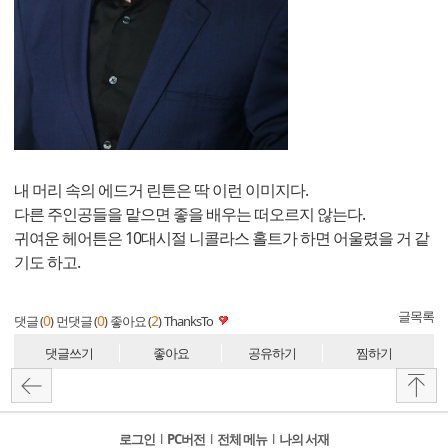
내 머리 속의 에드거 린튼은 딱 이런 이미지다.
다른 주인공들을 맡으면 좋을 배우는 떠오르지 않는다.
귀여운 헤어튼은 10대시절 니콜라스 홀트가 하면 어울렸을 거 같
기도 하고.
글목록
0
0
2
댓글 (
)
먼댓글 (
)
좋아요 (
)
ThanksTo
댓글쓰기
좋아요
공유하기
찜하기
로그인
l
PC버전
l
전체 메뉴
l
나의 서재