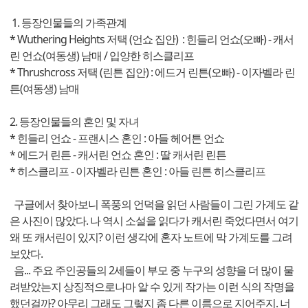
1. 등장인물들의 가족관계
* Wuthering Heights 저택 (언쇼 집안) : 힌들리 언쇼(오빠) - 캐서
린 언쇼(여동생) 남매 / 입양한 히스클리프
* Thrushcross 저택 (린튼 집안) : 에드거 린튼(오빠) - 이자벨라 린
튼(여동생) 남매
2. 등장인물들의 혼인 및 자녀
* 힌들리 언쇼 - 프랜시스 혼인 : 아들 헤어튼 언쇼
* 에드거 린튼 - 캐서린 언쇼 혼인 : 딸 캐서린 린튼
* 히스클리프 - 이자벨라 린튼 혼인 : 아들 린튼 히스클리프
구글에서 찾아보니 폭풍의 언덕을 읽던 사람들이 그린 가계도 같
은 사진이 많았다. 나 역시 소설을 읽다가 캐서린 죽었다면서 여기
왜 또 캐서린이 있지? 이런 생각에 혼자 노트에 막 가계도를 그려
보았다.
음... 주요 주인공들의 2세들이 부모 중 누구의 성향을 더 많이 물
려받았는지 상징적으로나마 알 수 있게 작가는 이런 식의 작명을
했던걸까? 아무리 그래도 그렇지 좀 다른 이름으로 지어주지. 너