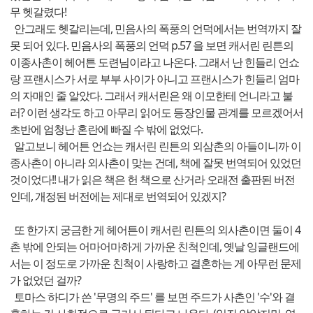
무 헷갈렸다!
안그래도 헷갈리는데, 민음사의 폭풍의 언덕에서는 번역까지 잘
못 되어 있다. 민음사의 폭풍의 언덕 p.57 을 보면 캐서린 린튼의
이종사촌이 헤어튼 도련님이라고 나온다. 그래서 난 힌들리 언쇼
랑 프랜시스가 서로 부부 사이가 아니고 프랜시스가 힌들리 엄마
의 자매인 줄 알았다. 그래서 캐서린은 왜 이모한테 언니라고 불
러? 이런 생각도 하고 아무리 읽어도 등장인물 관계를 모르겠어서
초반에 엄청난 혼란에 빠질 수 밖에 없었다.
알고보니 헤어튼 언쇼는 캐서린 린튼의 외삼촌의 아들이니까 이
종사촌이 아니라 외사촌이 맞는 건데, 책에 잘못 번역되어 있었던
것이었다!! 내가 읽은 책은 헌 책으로 산거라 오래전 출판된 버전
인데, 개정된 버전에는 제대로 번역되어 있겠지?
또 한가지 궁금한 게 헤어튼이 캐서린 린튼의 외사촌이면 둘이 4
촌 밖에 안되는 어마어마하게 가까운 친척인데, 옛날 잉글랜드에
서는 이 정도로 가까운 친척이 사랑하고 결혼하는 게 아무런 문제
가 없었던 걸까?
토마스 하디가 쓴 '무명의 주드' 를 보면 주드가 사촌인 '수'와 결