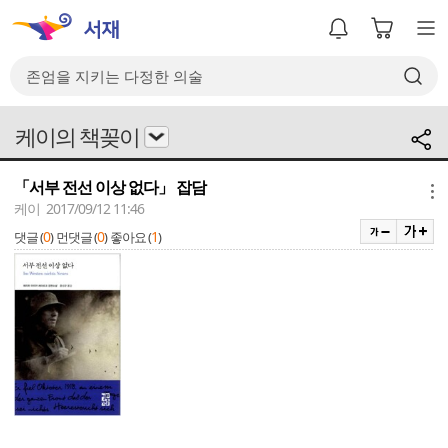
케이의 책꽂이
「서부 전선 이상 없다」 잡담
메뉴
케이 2017/09/12 11:46
0
0
1
댓글 (
)
먼댓글 (
)
좋아요 (
)