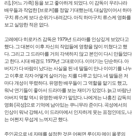
리], [어느 가족] 등을 보고 좋아하게 되었다. 이 감독이 우리나라
배우들과 작업한 [브로커]를 정말 기대했는데, 대실망이어서 하마
구치 류스케 보다 순위가 내려갔다. 아직 하마구치 류스케 영화를
보고 실망한 적은 없다.
고레에다 히로카즈 감독은 1979년 드라마를 인상깊게 보았다고
했다. 그 대본이 이후 자신의 작업들에 영향을 많이 끼쳤다고 했
다. 그리고 그 드라마를 거의 각색하지 않고 본인이 다시 만들었다
고 한다. 시대 배경도 1979년 그대로이다. 이야기는 단순하다. 아
버지가 다 바람이 났다는 사실을 된 네 딸들이 만나 이야기를 나누
고 이후로 각자 어떻게 살아가는 지를 다루고 있다. 네 딸들은 저
마다 개성이 뚜렸하다. 유명한 배우들이 그 역할을 맡기도 했고,
워낙 연기들이 좋아서 드라마를 보는 재미가 있었다. 늙고 바람난
아버지 역할 역시 유명한 배우가 맡았다. 나에게는 나홍진 감독의
영화 [곡성]으로 기억에 남아있는 쿠니무라 준이다. 곡성에서의
인상이 워낙 강해서, 이 드라마에서 인자하게 웃는 표정인데도, 나
는 어쩐지 무섭게 느껴지곤 했다.
주인공으로 네 자매를 설정한 것은 어쩌면 루이자 메이 올콧의