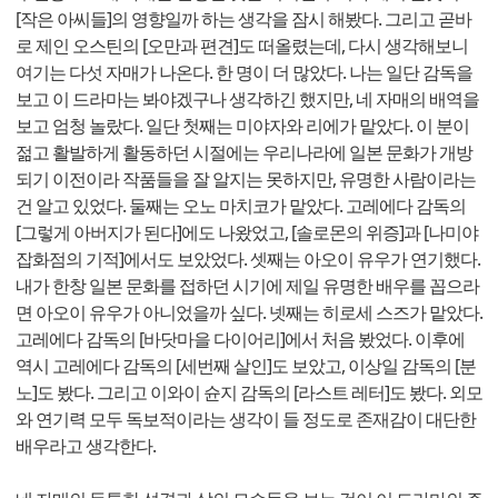
[작은 아씨들]의 영향일까 하는 생각을 잠시 해봤다. 그리고 곧바
로 제인 오스틴의 [오만과 편견]도 떠올렸는데, 다시 생각해보니
여기는 다섯 자매가 나온다. 한 명이 더 많았다. 나는 일단 감독을
보고 이 드라마는 봐야겠구나 생각하긴 했지만, 네 자매의 배역을
보고 엄청 놀랐다. 일단 첫째는 미야자와 리에가 맡았다. 이 분이
젊고 활발하게 활동하던 시절에는 우리나라에 일본 문화가 개방
되기 이전이라 작품들을 잘 알지는 못하지만, 유명한 사람이라는
건 알고 있었다. 둘째는 오노 마치코가 맡았다. 고레에다 감독의
[그렇게 아버지가 된다]에도 나왔었고, [솔로몬의 위증]과 [나미야
잡화점의 기적]에서도 보았었다. 셋째는 아오이 유우가 연기했다.
내가 한창 일본 문화를 접하던 시기에 제일 유명한 배우를 꼽으라
면 아오이 유우가 아니었을까 싶다. 넷째는 히로세 스즈가 맡았다.
고레에다 감독의 [바닷마을 다이어리]에서 처음 봤었다. 이후에
역시 고레에다 감독의 [세번째 살인]도 보았고, 이상일 감독의 [분
노]도 봤다. 그리고 이와이 슌지 감독의 [라스트 레터]도 봤다. 외모
와 연기력 모두 독보적이라는 생각이 들 정도로 존재감이 대단한
배우라고 생각한다.