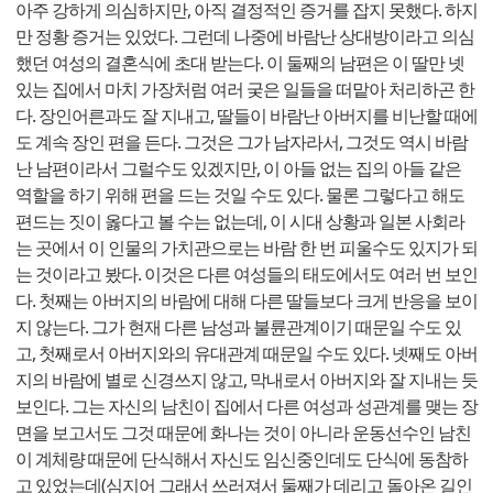
아주 강하게 의심하지만, 아직 결정적인 증거를 잡지 못했다. 하지
만 정황 증거는 있었다. 그런데 나중에 바람난 상대방이라고 의심
했던 여성의 결혼식에 초대 받는다. 이 둘째의 남편은 이 딸만 넷
있는 집에서 마치 가장처럼 여러 궂은 일들을 떠맡아 처리하곤 한
다. 장인어른과도 잘 지내고, 딸들이 바람난 아버지를 비난할 때에
도 계속 장인 편을 든다. 그것은 그가 남자라서, 그것도 역시 바람
난 남편이라서 그럴수도 있겠지만, 이 아들 없는 집의 아들 같은
역할을 하기 위해 편을 드는 것일 수도 있다. 물론 그렇다고 해도
편드는 짓이 옳다고 볼 수는 없는데, 이 시대 상황과 일본 사회라
는 곳에서 이 인물의 가치관으로는 바람 한 번 피울수도 있지가 되
는 것이라고 봤다. 이것은 다른 여성들의 태도에서도 여러 번 보인
다. 첫째는 아버지의 바람에 대해 다른 딸들보다 크게 반응을 보이
지 않는다. 그가 현재 다른 남성과 불륜관계이기 때문일 수도 있
고, 첫째로서 아버지와의 유대관계 때문일 수도 있다. 넷째도 아버
지의 바람에 별로 신경쓰지 않고, 막내로서 아버지와 잘 지내는 듯
보인다. 그는 자신의 남친이 집에서 다른 여성과 성관계를 맺는 장
면을 보고서도 그것 때문에 화나는 것이 아니라 운동선수인 남친
이 계체량 때문에 단식해서 자신도 임신중인데도 단식에 동참하
고 있었는데(심지어 그래서 쓰러져서 둘째가 데리고 돌아온 길인