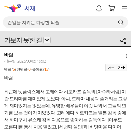
가보지 못한 길
바람
메뉴
감은빛 2025/03/05 19:02
6
0
13
댓글 (
)
먼댓글 (
)
좋아요 (
)
바람
최근에 넷플릭스에서 고레에다 히로카즈 감독의 [아수라처럼] 이
란 드라마를 재미있게 보았다. 아니, 드라마 내용과 줄거리는 그렇
게 재미있지는 않았는데, 유명한 배우들이 여럿 나와서 그들의 연
기를 보는 것이 재미있었다. 고레에다 히로카즈는 일본 감독 중에
서 하마구치 류스케 감독 다음으로 좋아하는 감독이다. [아무도
모른다]를 통해 처음 알았고, [세번째 살인]과 [바닷마을 다이어