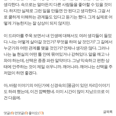
생각한다. 속으로는 얼마든지 다른 사람들을 좋아할 수 있을 것이
다. 하지만 실제로 그런 일을 만들면 안 된다고 생각한다. 그걸 서
로 쿨하게 이해하는 관계들도 있다고 듣기는 했다. 그게 실제로 어
떻게 가능한지는 잘 상상이 되지 않지만.
이 드라마를 주욱 보면서 내 인생에 대해서도 여러 생각들이 들었
다. 나는 어떻게 살아갈 것인가? 무엇을 하며 살 것인가? 그 길에서
누군가와 어떤 관계를 맺을 것인가? 언제나 생각은 많다. 그러나
나는 늘 현실의 어떤 틀 안에 묶여있거나 갇혀있다. 알을 깨고 나
와야 하는데, 선택은 종종 파란 알약이다. 그냥 익숙하고 편한 상
태에 안주하는 것이 제일 쉬우니까. 깨어나라. 깨어나는 선택을 주
저없이 하면 좋겠다.
아, 바람 이야기의 어딘가에 신경숙의 [풍금이 있던 자리] 이야기
도 하려 했는데, 이건 깜빡했네. 이미 시간이 많이 지났으므로 이
건 다음에.
글목록
6
0
13
댓글 (
)
먼댓글 (
)
좋아요 (
)