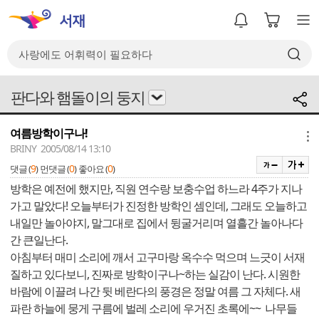
판다와 햄돌이의 둥지
여름방학이구나!
메뉴
BRINY 2005/08/14 13:10
9
0
0
댓글 (
)
먼댓글 (
)
좋아요 (
)
방학은 예전에 했지만, 직원 연수랑 보충수업 하느라 4주가 지나
가고 말았다! 오늘부터가 진정한 방학인 셈인데, 그래도 오늘하고
내일만 놀아야지, 말그대로 집에서 뒹굴거리며 열흘간 놀아나다
간 큰일난다.
아침부터 매미 소리에 깨서 고구마랑 옥수수 먹으며 느긋이 서재
질하고 있다보니, 진짜로 방학이구나~하는 실감이 난다. 시원한
바람에 이끌려 나간 뒷 베란다의 풍경은 정말 여름 그 자체다. 새
파란 하늘에 뭉게 구름에 벌레 소리에 우거진 초록에~~ 나무들