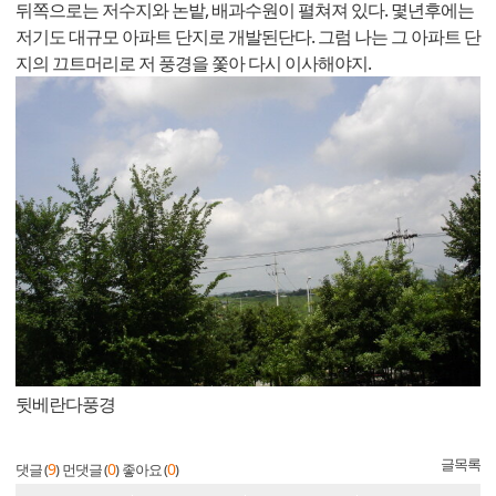
뒤쪽으로는 저수지와 논밭, 배과수원이 펼쳐져 있다. 몇년후에는
저기도 대규모 아파트 단지로 개발된단다. 그럼 나는 그 아파트 단
지의 끄트머리로 저 풍경을 쫓아 다시 이사해야지.
뒷베란다풍경
글목록
9
0
0
댓글 (
)
먼댓글 (
)
좋아요 (
)