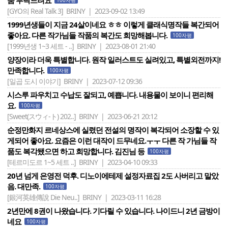
품 부탁드려요
100자평
[GYO의 Real Talk 3]
BRINY | 2023-09-02 13:49
1999년생들이 지금 24살이네요 ㅎㅎ 이렇게 클래식명작들 복간되어
좋아요. 다른 작가님들 작품의 복간도 희망해봅니다.
100자평
[1999년생 1~3 세트 - ..]
BRINY | 2023-08-01 21:40
양장이라 더욱 특별합니다. 원작 일러스트도 실려있고, 특별외전까지!
만족합니다.
100자평
[일곱 도시 이야기]
BRINY | 2023-07-12 09:36
시스루 파우치고 수납도 잘되고, 예쁩니다. 내용물이 보이니 편리해
요.
100자평
[Sweet(スウィ-ト) 202..]
BRINY | 2023-06-21 20:12
순정만화지 르네상스에 실렸던 전설의 명작이 복각되어 소장할 수 있
게되어 좋아요. 요즘은 이런 대작이 드무네요.ㅜㅜ 다른 작 가님들 작
품도 복각됐으면 하고 희망합니다. 김진님 등
100자평
[테르미도르 1~5 세트 ..]
BRINY | 2023-04-10 09:33
20년 넘게 은영전 덕후. 디노이에테제 설정자료집 2도 사버리고 말았
음. 대만족.
100자평
[銀河英雄傳說 Die Neu..]
BRINY | 2023-03-11 16:28
2년만에 8권이 나왔습니다. 기다릴 수 있습니다. 나이드니 2년 금방이
네요
100자평