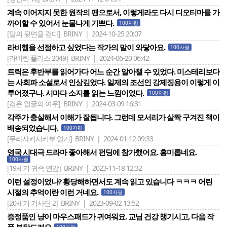
계속 이어지지 못한 원작의 팬으로서, 이렇게라도 다시 디오티마를 가
까이할 수 있어서 눈물나게 기쁘다.
100자평
[달의 뒷면을 걷다]
BRINY | 2024-10-25 20:07
라비헴을 선점하고 싶었다는 작가의 말이 와닿아요.
100자평
[라비헴 폴리스 2049]
BRINY | 2024-06-20 06:42
트릭은 후반부를 읽어가다 어느 순간 알아챌 수 있었다. 미스테리보다
는 사회파 소설로서 인상깊었다. 일제의 조선인 강제징용이 이렇게 이
루어졌구나. 시마다 소지를 읽는 느낌이었다.
100자평
[검은 얼굴의 여우]
BRINY | 2024-03-09 16:31
각주가 충실해서 이해가 잘됩니다. 그런데 모서리가 살짝 구겨진 책이
배송되었습니다.
100자평
[무라사키시키부 일기]
BRINY | 2024-01-12 09:33
영국 시대극 드라마 좋아해서 펀딩에 참가했어요. 흥미롭네요.
100자평
[19세기 귀족 연감]
BRINY | 2023-11-18 12:32
이런 설정이었나? 황당해하면서도 계속 읽고 있습니다 ㅋㅋㅋ 어린
시절의 추억이란 이런 거네요.
100자평
[20세기 기사단 2]
BRINY | 2023-09-02 13:52
증정품인 냥이 마우스패드가 귀여워요. 교님 건강 챙기시고, 다음 작