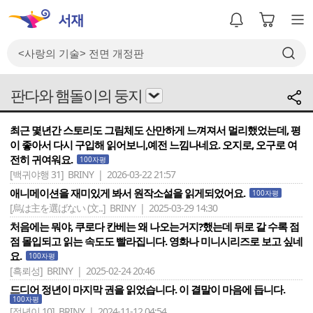
판다와 햄돌이의 둥지
최근 몇년간 스토리도 그림체도 산만하게 느껴져서 멀리했었는데, 평
이 좋아서 다시 구입해 읽어보니,예전 느낌나네요. 오지로, 오구로 여
전히 귀여워요.
100자평
[백귀야행 31]
BRINY | 2026-03-22 21:57
애니메이션을 재미있게 봐서 원작소설을 읽게되었어요.
100자평
[烏は主を選ばない (文..]
BRINY | 2025-03-29 14:30
처음에는 뭐야, 쿠로다 칸베는 왜 나오는거지?했는데 뒤로 갈 수록 점
점 몰입되고 읽는 속도도 빨라집니다. 영화나 미니시리즈로 보고 싶네
요.
100자평
[흑뢰성]
BRINY | 2025-02-24 20:46
드디어 정년이 마지막 권을 읽었습니다. 이 결말이 마음에 듭니다.
100자평
[정년이 10]
BRINY | 2024-11-12 04:54