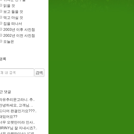
읽을 것
보고 들을 것
먹고 마실 것
집을 떠나서
2003년 이후 사진첩
2002년 이전 사진첩
오늘은
명록
근 댓글
자유추리문고라니. 추..
안녕하세요, 고객님. ..
드디어 완결인가요???..
재밌어요??
너무 오랫만이라 인사..
BRINY님 잘 지내시죠?..
너무 오랫만이십니다!!..