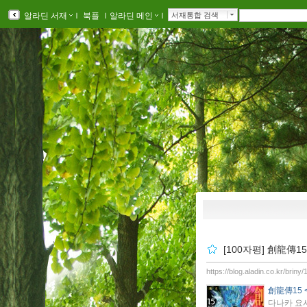
알라딘 서재
ｌ
북플
ｌ
알라딘 메인
ｌ
서재통합 검색
[100자평] 創龍傳
https://blog.aladin.co.kr/briny
創龍傳15
다나카 요시키