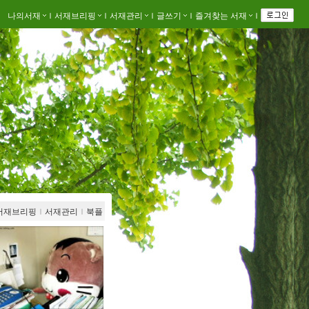
나의서재
ｌ
서재브리핑
ｌ
서재관리
ｌ
글쓰기
ｌ
즐겨찾는 서재
ｌ
서재브리핑
ｌ
서재관리
ｌ
북플