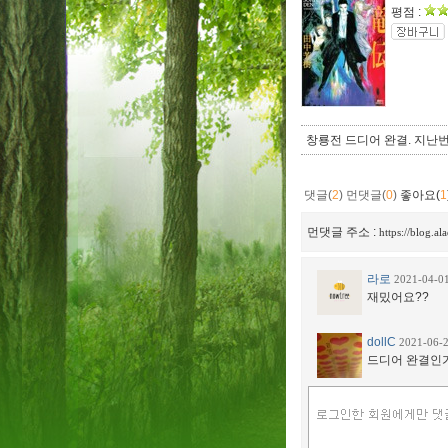
평점 :
창룡전 드디어 완결. 지난
댓글(
2
)
먼댓글(
0
)
좋아요(
1
먼댓글 주소 :
https://blog.a
라로
2021-04-0
재밌어요??
dollC
2021-06-
드디어 완결인