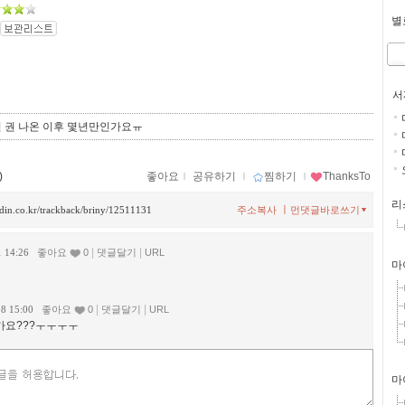
별로
서
번 권 나온 이후 몇년만인가요ㅠ
)
좋아요
ｌ
공유하기
ｌ
찜하기
ｌ
ThanksTo
리
ㅣ
ladin.co.kr/trackback/briny/12511131
주소복사
먼댓글바로쓰기
|
|
1 14:26
좋아요
0
댓글달기
URL
마
|
|
28 15:00
좋아요
0
댓글달기
URL
가요???ㅜㅜㅜㅜ
마