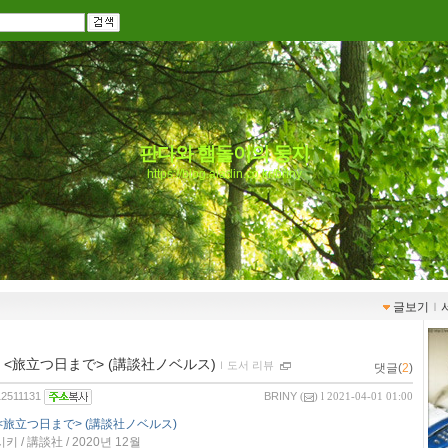
판다와 햄돌이의 둥지
https://blog.aladin.co.kr/briny
글보기
ｌ
15 <旅立つ日まで> (講談社ノベルス)
ｌ
도서 리뷰
댓글(
2
)
/12511131
BRINY
(
) l 2021-04-01 01:00
 <旅立つ日まで> (講談社ノベルス)
 / 講談社 / 2020년 12월