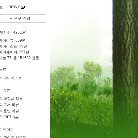
... -
BRINY
재지수
: 42615점
마이리뷰:
659
편
마이리스트:
39
편
마이페이퍼:
297
편
오늘 77, 총 151682 방문
스트
마이리스트
이리뷰
화장품 리뷰
도서 리뷰
음반 리뷰
GIFT리뷰
이페이퍼
귀여운 친구들