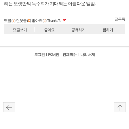
리는 오랫만의 독주회가 기대되는 아름다운 앨범.
글목록
7
0
2
댓글 (
)
먼댓글 (
)
좋아요 (
)
ThanksTo
댓글쓰기
좋아요
공유하기
찜하기
로그인
l
PC버전
l
전체 메뉴
l
나의 서재