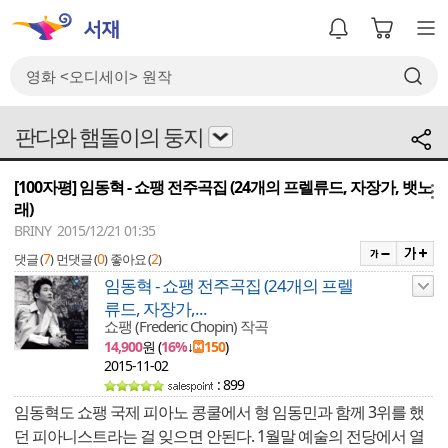
판다와 햄돌이의 둥지
[100자평] 임동혁 - 쇼팽 전주곡집 (24개의 프렐류드, 자장가, 뱃노
메뉴
래)
BRINY 2015/12/21 01:35
7
0
2
댓글 (
)
먼댓글 (
)
좋아요 (
)
임동혁 - 쇼팽 전주곡집 (24개의 프렐
류드, 자장가,...
쇼팽 (Frederic Chopin) 작곡
14,900
원 (
16%
↓
150
)
2015-11-02
: 899
임동혁도 쇼팽 국제 피아노 콩쿨에서 형 임동민과 함께 3위를 했
던 피아니스트라는 걸 잊으면 안된다. 1월말 예술의 전당에서 열