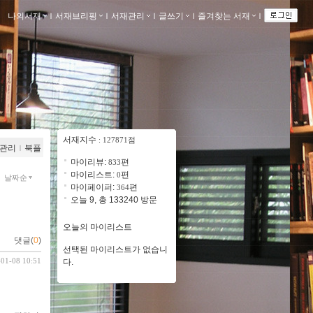
나의서재
ｌ
서재브리핑
ｌ
서재관리
ｌ
글쓰기
ｌ
즐겨찾는 서재
ｌ
서재지수
: 127871점
관리
ｌ
북플
마이리뷰:
편
833
마이리스트:
편
0
날짜순
마이페이퍼:
편
364
오늘 9, 총 133240 방문
오늘의 마이리스트
댓글(
0
)
선택된 마이리스트가 없습니
-01-08 10:51
다.