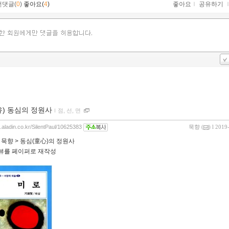
먼댓글(
0
)
좋아요(
4
)
좋아요
ｌ
공유하기
유) 동심의 정원사
ｌ
점, 선, 면
g.aladin.co.kr/SilentPaul/10625383
묵향
(
) l 2019
:
묵향 > 동심(童心)의 정원사
리뷰를 페이퍼로 재작성