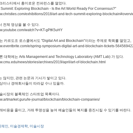
 크리스티에서 흥미로운 컨퍼런스를 열었다.
 Summit: Exploring Blockchain - Is the Art World Ready For Consensus?"
ww.christies.com/exhibitions/2018/art-and-tech-summit-exploring-blockchain#over
 전체 영상을 볼 수 있다.
www.youtube.com/watch?v=KT-gPtK5uHY
 카르도조 로스쿨에서도 "Digital Art and Blockchain"이라는 주제로 학회를 열었고,
ww.eventbrite.com/e/spring-symposium-digital-art-and-blockchain-tickets-5645694
대학에는 Arts Management and Technology Laboratory (AMT Lab) 가 있다.
ww.cmu.edu/news/stories/archives/2019/april/art-of-blockchain.html
 않지만, 관련 논문과 기사가 쌓이고 있다.
상이나 경매회사들이 따라갈 수나 있을까.
술시장의 블록체인 스타트업 목록이다.
ww.artmarket.guru/le-journal/blockchain/blockchain-companies/
래비용을 줄이고, 거래 투명성을 높여 예술인들의 복지를 증진시킬 수 있기를 바란다.
록체인
미술경제학
미술시장
,
,