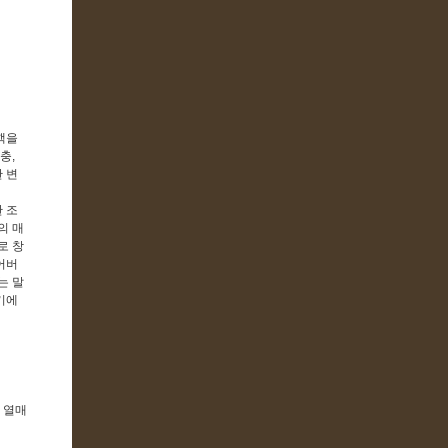
핵을
충,
 변
 조
의 매
로 창
어버
는 말
기에
 열매