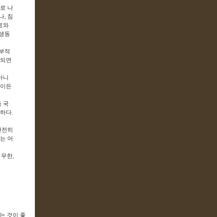
로 나
, 침
료와
 생동
세부적
 되면
아니
엇이든
 국
하다.
완전히
는 어
 무한,
는 것이 좋