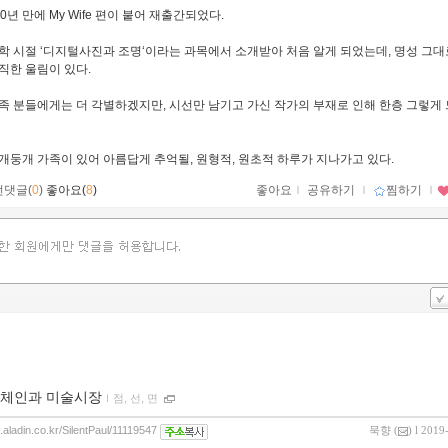
 20년 만에 My Wife 편이 붙어 재출간되었다.
학 시절 ‘디지털사진과 조명‘이라는 과목에서 소개받아 처음 알게 되었는데, 명성 그대
직한 울림이 있다.
족 분들에게는 더 각별하겠지만, 시선만 남기고 가신 작가의 부재로 인해 한층 그렇게
개둥개 가족이 있어 아름답게 추억될, 원형적, 원초적 하루가 지나가고 있다.
먼댓글(
0
)
좋아요(
8
)
좋아요
ｌ
공유하기
ｌ
찜하기
ｌ
체인과 미술시장
ｌ
점, 선, 면
g.aladin.co.kr/SilentPaul/11119547
묵향
(
) l 2019