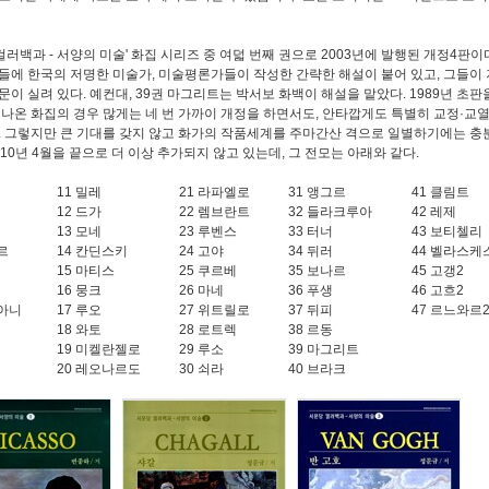
컬러백과 - 서양의 미술' 화집 시리즈 중 여덟 번째 권으로 2003년에 발행된 개정4판이
들에 한국의 저명한 미술가, 미술평론가들이 작성한 간략한 해설이 붙어 있고, 그들이 
문이 실려 있다. 예컨대, 39권 마그리트는 박서보 화백이 해설을 맡았다. 1989년 초판을
 나온 화집의 경우 많게는 네 번 가까이 개정을 하면서도, 안타깝게도 특별히 교정·교열
. 그렇지만 큰 기대를 갖지 않고 화가의 작품세계를 주마간산 격으로 일별하기에는 충분
010년 4월을 끝으로 더 이상 추가되지 않고 있는데, 그 전모는 아래와 같다.
11 밀레
21 라파엘로
31 앵그르
41 클림트
12 드가
22 렘브란트
32 들라크루아
42 레제
13 모네
23 루벤스
33 터너
43 보티첼리
르
14 칸딘스키
24 고야
34 뒤러
44 벨라스케
15 마티스
25 쿠르베
35 보나르
45 고갱2
16 뭉크
26 마네
36 푸생
46 고흐2
아니
17 루오
27 위트릴로
37 뒤피
47 르느와르
18 와토
28 로트렉
38 르동
19 미켈란젤로
29 루소
39 마그리트
20 레오나르도
30 쇠라
40 브라크