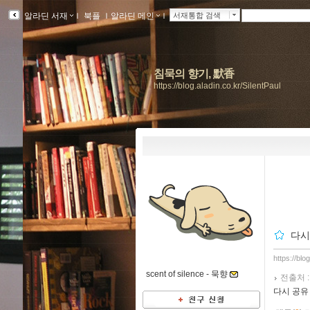
알라딘 서재
ｌ
북플
ｌ
알라딘 메인
ｌ
서재통합 검색
침묵의 향기, 默香
https://blog.aladin.co.kr/SilentPaul
다시
https://blo
scent of silence -
묵향
전출처 
다시 공유