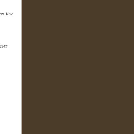
view_Nav
2234#