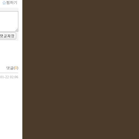
ｌ
찜하기
댓글(
0
)
-01-22 02:06