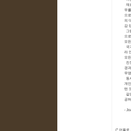
재료
무를
으로
의 
감 
그림
으로
모든
국가
라 
모든
진정
경과
무명
동시
개인
떤 
같은
공허
- J
(* 어플