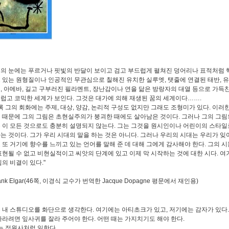
의 눈에는 푸르거나 핏빛의 반달이 보이고 검고 부드럽게 펼쳐진 덩어리나 표적처럼 
 있는 원형질이나 인공적인 무관심으로 칠해진 유치한 실루엣, 탯줄에 연결된 태반, 유
, 아메바, 길고 구부러진 필라멘트, 장난감이나 연을 닮은 방랑자의 대열 등으로 가득찬
럽고 코믹한 세계가 보인다. 그것은 대가에 의해 재생된 꿈의 세계이다…….
 그의 회화에는 주제, 대상, 양감, 논리적 구성도 없지만 그래도 조형미가 있다. 이러한
 때문에 그의 그림은 초현실주의가 붕괴한 때에도 살아남은 것이다. 그러나 그의 그림
 이 모든 것으로도 충분히 설명되지 않는다. 그는 그것을 원시인이나 어린이의 스타일
는 것이다. 그가 우리 시대의 말을 하는 것은 아니다. 그러나 우리의 시대는 우리가 잊
 또 거기에 향수를 느끼고 있는 언어를 말해 준 데 대해 그에게 감사해야 한다. 그의 시
표현될 수 없고 비현실적이고 씨앗의 단계에 있고 이제 막 시작하는 것에 대한 시다. 여
힘의 비결이 있다."
rank Elgar(46쪽, 이경식 교수가 번역한 Jacque Dopagne 평문에서 재인용)
 내 스튜디오를 화단으로 생각한다. 여기에는 아티초크가 있고, 저기에는 감자가 있다.
자라려면 잎사귀를 잘라 주어야 한다. 어떤 때는 가지치기도 해야 한다.
 정원사처럼 일한다…….