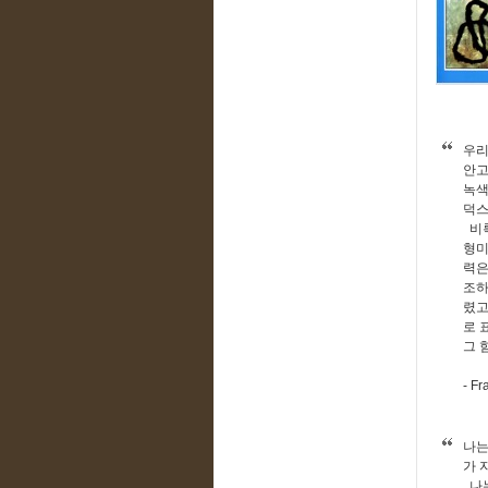
우리
안고
녹색
덕스
비록
형미
력은
조하
렸고
로 
그 
- F
나는
가 
나는