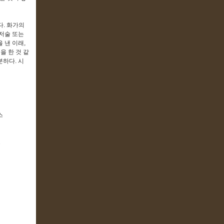
다. 화가의
저술 또는
 낸 이래,
을 한 것 같
하다. 시
스
2