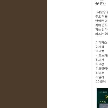
습니다.)
'서문당 
주요 작품
번역한 평
특히 먼저
지는 않다
리즈는 2
1 피카소
2 샤갈
3 고흐
4 르느와
5 세잔
6 고갱
7 모딜리
8 미로
9 달리
10 클레