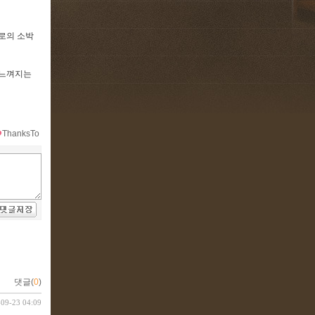
로의 소박
 느껴지는
ThanksTo
댓글(
0
)
-09-23 04:09