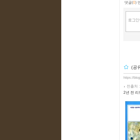
댓글(
0
)
(공
https://blo
전출처 
2년 전 