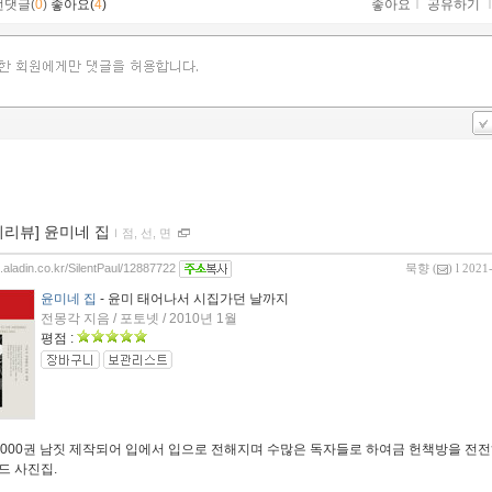
먼댓글(
0
)
좋아요(
4
)
좋아요
ｌ
공유하기
이리뷰] 윤미네 집
ｌ
점, 선, 면
g.aladin.co.kr/SilentPaul/12887722
묵향
(
) l 2021
윤미네 집
- 윤미 태어나서 시집가던 날까지
전몽각 지음 / 포토넷 / 2010년 1월
평점 :
 1,000권 남짓 제작되어 입에서 입으로 전해지며 수많은 독자들로 하여금 헌책방을 전
드 사진집.