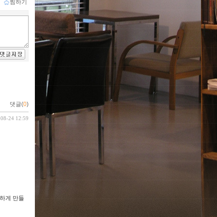
ｌ
찜하기
댓글(
0
)
-08-24 12:59
전하게 만들