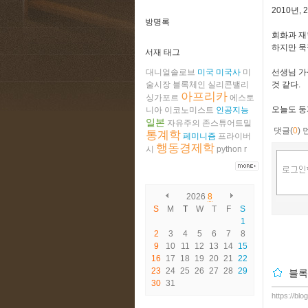
2010년,
방명록
회화과 재
하지만 묵
서재 태그
대니얼솔로브
미국
미국사
미
선생님 가
술시장
블록체인
실리콘밸리
것 같다.
아프리카
싱가포르
에스토
오늘도 둥
니아
이코노미스트
인공지능
일본
자유주의
존스튜어트밀
댓글(
0
)
통계학
페미니즘
프라이버
행동경제학
시
python
r
2026
8
S
M
T
W
T
F
S
1
2
3
4
5
6
7
8
9
10
11
12
13
14
15
16
17
18
19
20
21
22
23
24
25
26
27
28
29
블록
30
31
https://blo