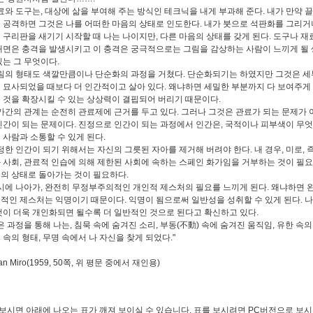
와 도구는, 대상에 삶을 부여해 주는 방식인 테크닉을 내게 부과해 준다. 내가 만약 끌
 공격하면 그것은 나를 어떠한 마음의 상태로 인도한다. 내가 붓으로 석판화를 그리거나
 구리판을 새기기 시작할 때 나는 나이지만, 다른 마음의 상태를 갖게 된다. 도구나 재
대면은 충격을 발생시키고 이 충격은 궁극적으로는 그림을 감상하는 사람이 느끼게 될
있는 그 무엇이다.
의 형태도 색깔만큼이나 단순화의 과정을 거쳤다. 단순화되기는 하였지만 그것은 
 묘사되었을 때보다 더 인간적이고 살아 있다. 왜냐하면 세밀한 부분까지 다 보여주게
 것을 확장시킬 수 있는 상상력이 결핍되어 버리기 때문이다.
간의 관계는 순전히 관료제에 근거를 두고 있다. 그러나 그것은 관료가 되는 문제가 
인간이 되는 문제이다. 진정으로 인간이 되는 과정에서 인간은, 국적이나 피부색이 무
 사람과 소통할 수 있게 된다.
한 인간이 되기 위해서는 자신의 그릇된 자아를 제거해 버려야 한다. 내 경우, 미로, 즉
 사회, 관료적 인습에 의해 제한된 사회에 속하는 스페인 화가임을 거부하는 것이 필요
의 상태로 돌아가는 것이 필요하다.
에 나아가, 완전히 무정부주의적인 개인적 제스처의 필요를 느끼게 된다. 왜냐하면 
적인 제스처는 익명이기 때문이다. 익명이 됨으로써 일반성을 성취할 수 있게 된다. 나
것이 더욱 개인화되면 될수록 더 일반적인 것으로 된다고 확신하고 있다.
 과정을 통해 나는, 침묵 속에 숨겨진 소리, 부동(不動) 속에 숨겨진 움직임, 유한 속의
 속의 형태, 무명 속에서 나 자신을 찾게 되었다."
oan Miro(1959, 50쪽, 위 평문 중에서 재인용)
로 보시면 아래에 나오는 표가 깨져 보이실 수 있습니다. 표를 보시려면 PC버전으로 보시