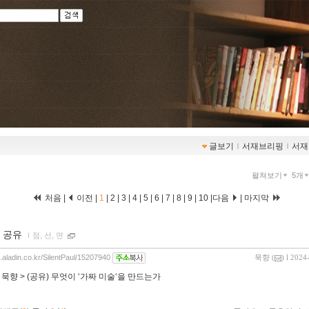
글보기
ｌ
서재브리핑
ｌ
서재
펼쳐보기
5개
처음 |
이전 |
1
|
2
|
3
|
4
|
5
|
6
|
7
|
8
|
9
|
10
|
다음
|
마지막
 공유
ｌ
점, 선, 면
g.aladin.co.kr/SilentPaul/15207940
묵향
(
) l 2024
:
묵향 > (공유) 무엇이 ‘가짜 미술‘을 만드는가