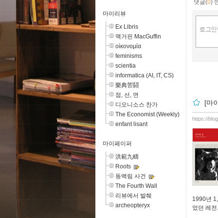
댓글(
0
)
마이리뷰
Ex Libris
맥거핀 MacGuffin
οἰκονομία
feminisms
scientia
informatica (AI, IT, CS)
樂典苦鬪
점, 선, 면
[마
디오니소스 찬가
The Economist (Weekly)
https://blo
enfant lisant
마이페이퍼
洪範九疇
Roots
동백림 사건
The Fourth Wall
리뷰에서 발췌
1990년
archeopteryx
었던 레전