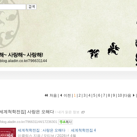
해~ 사랑해~ 사랑해!
//blog.aladin.co.kr/796631144
처음 |
이전 |
1
|
2
|
3
|
4
|
5
|
6
|
7
|
8
|
9
|
10
|
다음
[세계척학전집] 사랑은 오해다
ｌ
내가 읽은 정보
//blog.aladin.co.kr/796631144/17236301
세계척학전집 : 사랑은 오해다
ㅣ
세계척학전집 4
이클립스 지음 / 모티브 / 2026년 4월