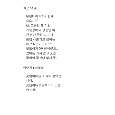
최근 댓글
우왕!!! 아기자기한게 ..
@@....^^
님, 그동안 또 이렇..
가죽공예와 정준영 이..
전 인간 극장 보며 대..
한참 사춘기로 접어들..
아, 6학년이군요.^^ ..
꽃돌이가 5학년이군요...
엄마는 가지 않고 꽃임..
꽃임이 좋겠다 잊지 못..
먼댓글 (트랙백)
꽃임이네님 소식이 늦었습
니다.
꽃님이네으로부터의 소중
한 선물