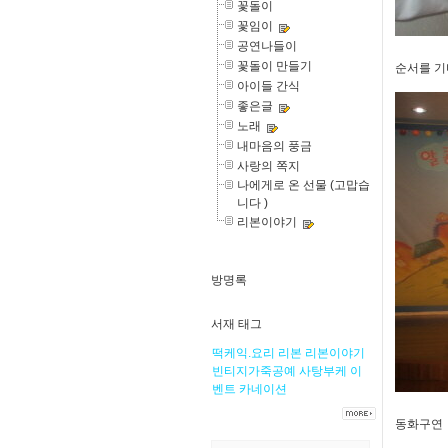
꽃돌이
꽃임이
공연나들이
꽃돌이 만들기
순서를 
아이들 간식
좋은글
노래
내마음의 풍금
사랑의 쪽지
나에게로 온 선물 (고맙습
니다 )
리본이야기
방명록
서재 태그
떡케익.요리
리본
리본이야기
빈티지가죽공예
사탕부케
이
벤트
카네이션
동화구연