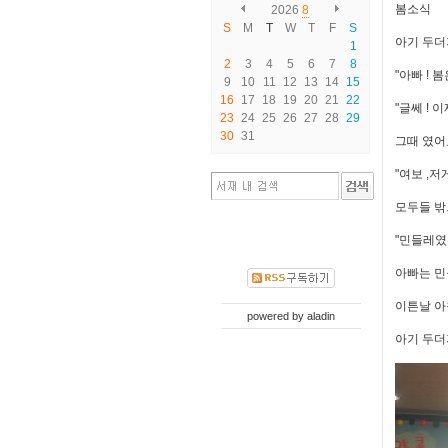
봄소식
2026
8
S
M
T
W
T
F
S
아기 두더
1
2
3
4
5
6
7
8
"아빠 ! 봄
9
10
11
12
13
14
15
16
17
18
19
20
21
22
"글쎄 ! 
23
24
25
26
27
28
29
30
31
그때 였어
"여보 ,저
모두들 밖
"민들레였
아빠는 민
이튼날 아
powered by
aladin
아기 두더