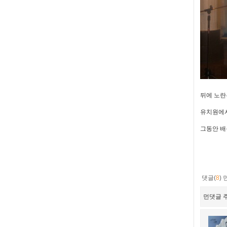
뒤에 노란
유치원에서
그동안 배운
댓글(
8
)
먼댓글 주