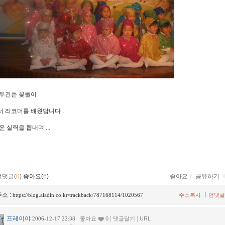
두건쓴 꽃돌이
 리코더를 배웠답니다 .
 실력을 뽑내며 ...
먼댓글(
0
)
좋아요(
6
)
좋아요
ｌ
공유하기
소 :
ㅣ
https://blog.aladin.co.kr/trackback/787168114/1020567
주소복사
먼댓글
프레이야
|
|
2006-12-17 22:38
좋아요
0
댓글달기
URL