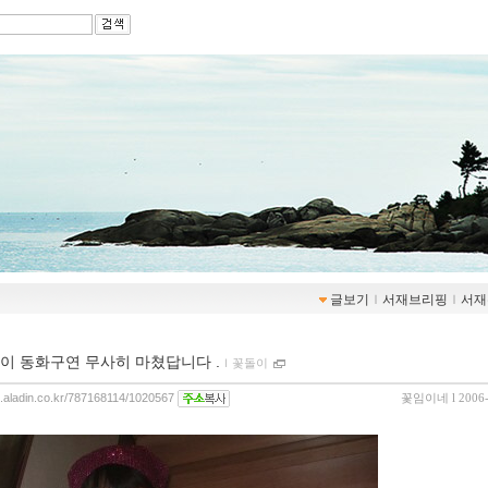
글보기
ｌ
서재브리핑
ｌ
서재
이 동화구연 무사히 마쳤답니다 .
ｌ
꽃돌이
og.aladin.co.kr/787168114/1020567
꽃임이네
l 2006