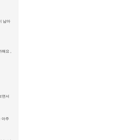
이 남아
해요 ,
진보면서
을 아주