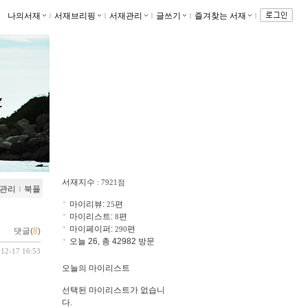
나의서재
ｌ
서재브리핑
ｌ
서재관리
ｌ
글쓰기
ｌ
즐겨찾는 서재
ｌ
서재지수
: 7921점
관리
ｌ
북플
마이리뷰:
편
25
마이리스트:
편
8
마이페이퍼:
편
290
댓글(
8
)
오늘 26, 총 42982 방문
-12-17 16:53
오늘의 마이리스트
선택된 마이리스트가 없습니
다.