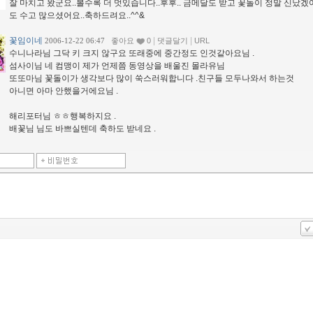
잘 마치고 왔군요..볼수록 더 멋있습니다..후후.. 금메달도 받고 꽃돌이 정말 신났겠어
도 수고 많으셨어요..축하드려요..^^&
꽃임이네
|
|
2006-12-22 06:47
좋아요
0
댓글달기
URL
수니나라님 그닥 키 크지 않구요 또래중에 중간정도 인것같아요님 .
섬사이님 네 컴맹이 제가 언제쯤 동영상을 배울진 몰라유님
또또마님 꽃돌이가 생각보다 많이 쑥스러워합니다 .친구들 모두나와서 하는것
아니면 아마 안했을거에요님 .
해리포터님 ㅎㅎ행복하지요 .
배꽃님 님도 바쁘실텐데 축하도 받네요 .