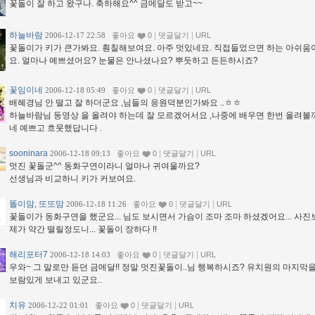
꽃돌이 잘 하고 왔구나. 축하해요^^ 금메달도 받고~~
하늘바람
|
|
2006-12-17 22:58
좋아요
0
댓글달기
URL
꽃돌이가 키가 큰가봐요. 훤칠해보여요. 아주 멋있네요. 직접들었으면 하는 아쉬움
요. 얼마나 예쁘셨어요? 눈물은 안나셨나요? 뿌듯하고 든든하시죠?
꽃임이네
|
|
2006-12-18 05:49
좋아요
0
댓글달기
URL
배혜경님 안 떨고 잘 하더군요 ,님들의 응원덕분인가봐요 ..ㅎㅎ
하늘바람님 동영상 을 올려야 하는데 잘 모르겠어서요 ,나중에 배우면 한번 올려볼까
네 예쁘고 흐뭇했답니다 .
sooninara
|
|
2006-12-18 09:13
좋아요
0
댓글달기
URL
멋진 꽃돌군^^ 동화구연이라니 얼마나 귀여울까요?
선생님과 비교하니 키가 커보여요.
똘이맘, 또또맘
|
|
2006-12-18 11:26
좋아요
0
댓글달기
URL
꽃돌이가 동화구연을 했군요... 님도 보시면서 가슴이 조마 조마 하셨겠어요... 사
제가 약간 떨릴정도니... 꽃돌이 장하다 !!
해리포터7
|
|
2006-12-18 14:03
좋아요
0
댓글달기
URL
우와~ 그 말로만 듣던 금메달!! 정말 멋진꽃돌이..님 행복하시죠? 유치원의 마지막
보람있게 보내고 있군요..
치유
|
|
2006-12-22 01:01
좋아요
0
댓글달기
URL