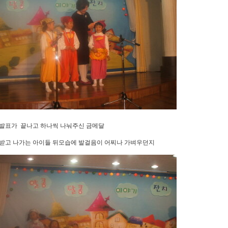
발표가 끝나고 하나씩 나눠주신 금메달
받고 나가는 아이들 뒤모습에 발걸음이 어찌나 가벼우던지