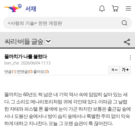
싸리·버들 글숲
물까치가 나를 불렀다
메뉴
bari_che 2026/06/04 11:13
1
0
3
댓글 (
)
먼댓글 (
)
좋아요 (
)
물까치는 60년도 썩 넘은 내 기억 역사 속에 암암히 살아 있는 새
다. 그 소리도 메나리토리처럼 귀에 각인돼 있다. 이따금 그 날렵
한 자태와 파스텔 톤 물색에 눈이 가곤 하지만 보통은 출근길 숲에
서나 도봉산 숲에서나 방이 습지 숲에서나 특별한 주의 없이 익숙
하게 대하고 지나친다. 오늘 그 오랜 습관이 툭 끊어진다.