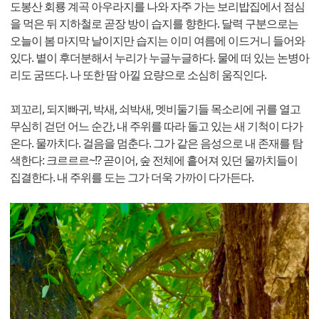
도봉산 회룡 계곡 아우라지를 나와 자주 가는 보리밥집에서 점심
을 먹은 뒤 지하철로 곧장 방이 습지를 향한다. 달력 구분으로는
오늘이 봄 마지막 날이지만 습지는 이미 여름에 이드거니 들어와
있다. 볕이 후더분해서 누리가 누글누글하다. 물에 떠 있는 논병아
리도 굼뜨다. 나 또한 땀 아낄 요량으로 소심히 움직인다.
꾀꼬리, 되지빠귀, 박새, 쇠박새, 멧비둘기들 목소리에 귀를 열고
무심히 걷던 어느 순간, 내 주위를 따라 돌고 있는 새 기척이 다가
온다. 물까치다. 걸음을 멈춘다. 그가 같은 음성으로 내 존재를 탐
색한다: 크르르르~!? 곧이어, 숲 전체에 흩어져 있던 물까치들이
집결한다. 내 주위를 도는 그가 더욱 가까이 다가든다.