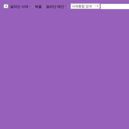
알라딘 서재
ｌ
북플
ｌ
알라딘 메인
ｌ
서재통합 검색