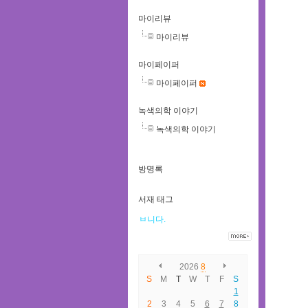
마이리뷰
마이리뷰
마이페이퍼
마이페이퍼
녹색의학 이야기
녹색의학 이야기
방명록
서재 태그
ㅂ니다.
2026
8
S
M
T
W
T
F
S
1
2
3
4
5
6
7
8