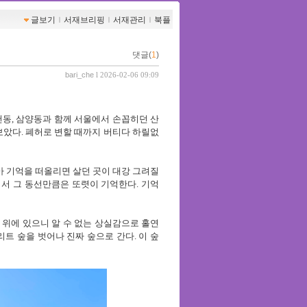
글보기
ｌ
서재브리핑
ｌ
서재관리
ｌ
북플
댓글(
1
)
bari_che
l 2026-02-06 09:09
천동
,
삼양동과 함께 서울에서 손꼽히던 산
보았다
.
폐허로 변할 때까지 버티다 하릴없
 기억을 떠올리면 살던 곳이 대강 그려질
어서 그 동선만큼은 또렷이 기억한다
.
기억
 위에 있으니 알 수 없는 상실감으로 홀연
리트 숲을 벗어나 진짜 숲으로 간다
.
이 숲