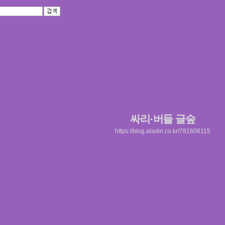
싸리·버들 글숲
https://blog.aladin.co.kr/781606115