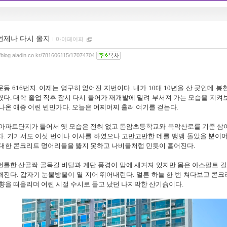
언제나 다시 올지
ｌ
마이페이퍼
//blog.aladin.co.kr/781606115/17074704
문동
616
번지
.
이제는 영구히 없어진 지번이다
.
내가
10
대
10
년을 산 곳인데 봉
였다
.
대학 졸업 직후 잠시 다시 들어가 재개발에 밀려 부서져 가는 모습을 지켜
나온 애증 어린 빈민가다
.
오늘은 어찌어찌 흘러 여기를 걷는다
.
아파트단지가 들어서 옛 모습은 전혀 없고 돈암초등학교와 북악산로를 기준 삼아
다
.
거기서도 여섯 번이나 이사를 하였으나 고만고만한 데를 뱅뱅 돌았을 뿐이
거대한 콘크리트 덩어리들을 뚫지 못하고 나비물처럼 민틋이 흩어진다
.
틀한 산골짝 골목길 비탈과 계단 풍경이 맘에 새겨져 있지만 몸은 아스팔트 길
해진다
.
갑자기 눈물방울이 열 지어 뛰어내린다
.
얼른 하늘 한 번 쳐다보고 콘크
향을 떠올리며 어린 시절 수시로 들고 났던 나지막한 산기슭이다
.