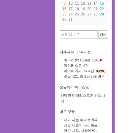
9
10
11
12
13
14
15
16
17
18
19
20
21
22
23
24
25
26
27
28
29
30
31
서재지수
: 223475점
마이리뷰:
편
1256
마이리스트:
편
0
마이페이퍼:
편
1534
오늘 421, 총 250298 방문
오늘의 마이리스트
선택된 마이리스트가 없습니
다.
최근 댓글
제가 사는 아파트 주위..
정말 세월의 무상함을 ..
어린 시절, 시골에서 ..