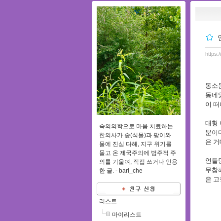
https:
동소
동네
이 떠
대형 
숙의의학으로 마음 치료하는
뿐이
한의사가 숲(식물)과 팡이와
은 
물에 진심 다해, 지구 위기를
몰고 온 제국주의에 범주적 주
언틀먼
의를 기울여, 직접 쓰거나 인용
무참
한 글. -
bari_che
은 고
리스트
마이리스트