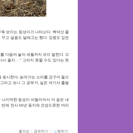
우뚝 보이는 등성이가 나타난다
.
백악산 줄
 꾸고 설움도 달래고는 했다
.
강원도 깊은
를 다듬어 놓아 세월까지 쉬이 밟힌다
.
끄
다시 올지
···.”
그러지 못할 수도 있다는 뜻
을 응시한다
;
늙어가는 소리를 강구어 들으
.
그러고 보니 그 공부가
,
실은 여기서 출발
한 나지막한 등성이 비탈이어서 이 숲은 내
.
반제 전사
60
년 동지와 건성드뭇한 머리
좋아요
ｌ
공유하기
ｌ
찜하기