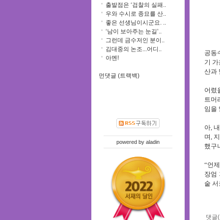
출발점은 ‘검찰의 실패..
우와 수시로 종묘를 산..
좋은 선생님이시군요. ..
‘남이 보아주는 눈길’..
그런데 금수저인 분이..
김대중의 논조...어디..
공동
아멘!
기 가
산과 
먼댓글 (트랙백)
어렸을
트머
임을
아
,
내
며
,
powered by
aladin
했구
“
언제
장엄
숱 
댓글(