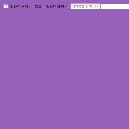
알라딘 서재
ｌ
북플
ｌ
알라딘 메인
ｌ
서재통합 검색