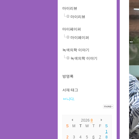
마이리뷰
마이리뷰
마이페이퍼
마이페이퍼
녹색의학 이야기
녹색의학 이야기
방명록
서재 태그
ㅂ니다.
2026
8
S
M
T
W
T
F
S
1
2
3
4
5
6
7
8