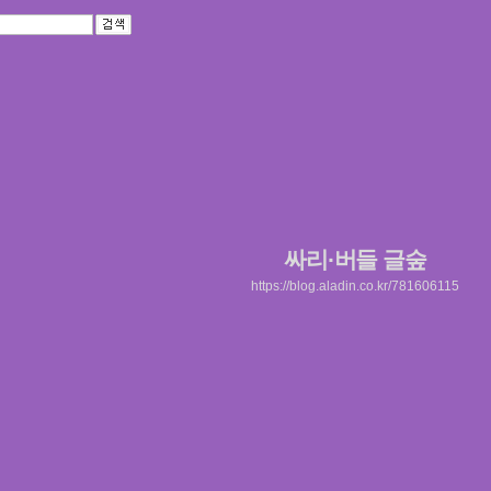
싸리·버들 글숲
https://blog.aladin.co.kr/781606115