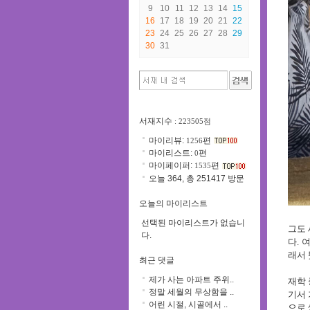
9
10
11
12
13
14
15
16
17
18
19
20
21
22
23
24
25
26
27
28
29
30
31
서재지수
: 223505점
마이리뷰:
편
1256
마이리스트:
편
0
마이페이퍼:
편
1535
오늘 364, 총 251417 방문
오늘의 마이리스트
선택된 마이리스트가 없습니
그도 
다.
다
.
여
래서 
최근 댓글
제가 사는 아파트 주위..
재학 
정말 세월의 무상함을 ..
기서 
어린 시절, 시골에서 ..
으로 