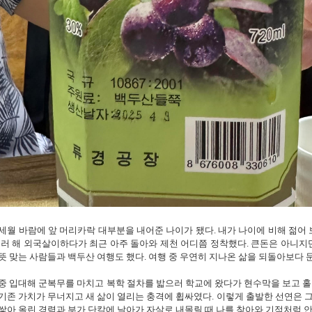
세월 바람에 앞 머리카락 대부분을 내어준 나이가 됐다
.
내가 나이에 비해 젊어
러 해 외국살이하다가 최근 아주 돌아와 제천 어디쯤 정착했다
.
큰돈은 아니지
뜻 맞는 사람들과 백두산 여행도 했다
.
여행 중 우연히 지나온 삶을 되돌아보다 
중 입대해 군복무를 마치고 복학 절차를 밟으러 학교에 왔다가 현수막을 보고 홀린
기존 가치가 무너지고 새 삶이 열리는 충격에 휩싸였다
.
이렇게 출발한 선연은 
쌓아 올린 경력과 부가 단칼에 날아가 자살로 내몰릴 때 나를 찾아와 기적처럼 