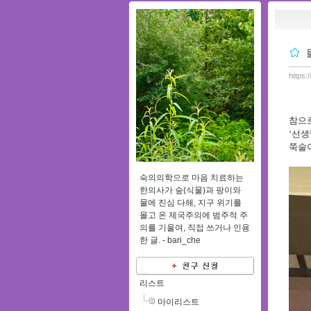
https:
참으
‘
선생
쭉술
숙의의학으로 마음 치료하는
한의사가 숲(식물)과 팡이와
물에 진심 다해, 지구 위기를
몰고 온 제국주의에 범주적 주
의를 기울여, 직접 쓰거나 인용
한 글. -
bari_che
리스트
마이리스트