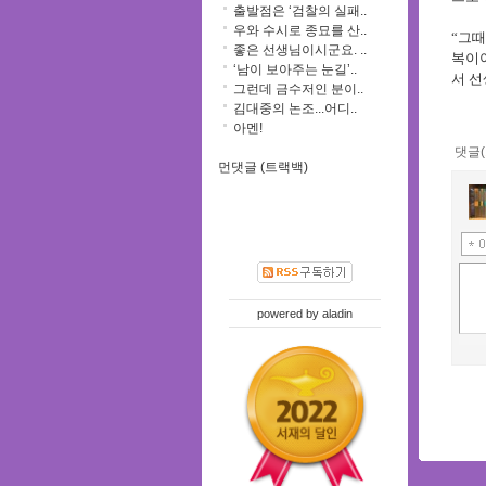
출발점은 ‘검찰의 실패..
우와 수시로 종묘를 산..
“
그때
좋은 선생님이시군요. ..
복이
‘남이 보아주는 눈길’..
서 
그런데 금수저인 분이..
김대중의 논조...어디..
아멘!
댓글(
먼댓글 (트랙백)
powered by
aladin