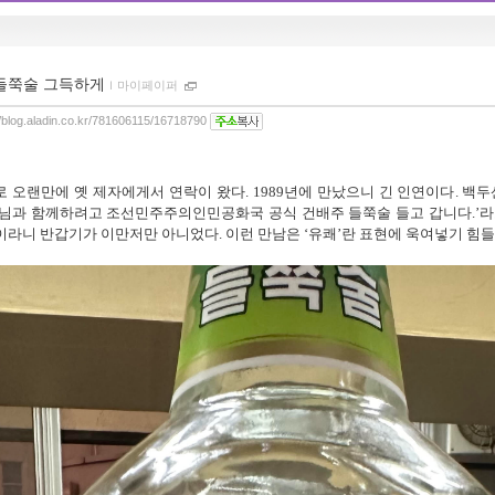
들쭉술 그득하게
ｌ
마이페이퍼
//blog.aladin.co.kr/781606115/16718790
로 오랜만에 옛 제자에게서 연락이 왔다
. 1989
년에 만났으니 긴 인연이다
.
백두
님과 함께하려고 조선민주주의인민공화국 공식 건배주 들쭉술 들고 갑니다
.’
라
이라니 반갑기가 이만저만 아니었다
.
이런 만남은
‘
유쾌
’
란 표현에 욱여넣기 힘들