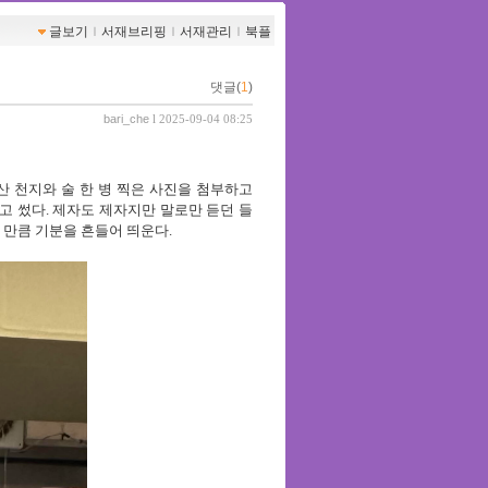
글보기
ｌ
서재브리핑
ｌ
서재관리
ｌ
북플
댓글(
1
)
bari_che
l 2025-09-04 08:25
산 천지와 술 한 병 찍은 사진을 첨부하고
고 썼다
.
제자도 제자지만 말로만 듣던 들
 만큼 기분을 흔들어 띄운다
.