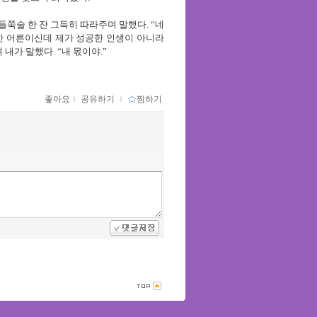
들쭉술 한 잔 그득히 따라주며 말했다
. “
네
한 어른이신데 제가 성공한 인생이 아니라
며 내가 말했다
. “
내 몫이야
.”
좋아요
ｌ
공유하기
ｌ
찜하기