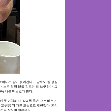
 보이니
^^
같이 늙어간다고 말해도 될 성싶
만
,
노후 걱정 없을 정도는 돼 느긋하다
.
그
문득 나를 떠올렸다 한다
.
 듯 이끌려 내 강의를 들은 그는 바로 거
그
20
년쯤 뒤 다른 모습으로 재현됐다
.
혼신
안정을 찾으며 회복됐다
.