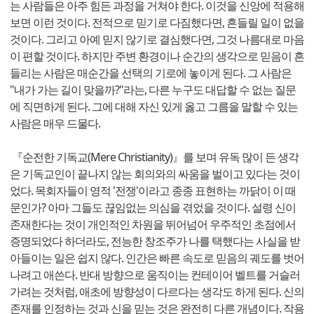
는 사람들은 아주 힘든 과정을 거쳐야 한다. 이것을 신앙에 적용해
보면 이런 것이다. 전적으로 믿기로 다짐했다면, 흔들릴 일이 없을
것이다. 그리고 아예 믿지 않기로 결심했다면, 그것 나름대로 마음
이 편할 것이다. 하지만 주변 환경이나 순간의 생각으로 믿음이 흔
들리는 사람은 매순간을 선택의 기로에 놓이게 된다. 그 사람은
"내가 가는 길이 맞을까?"라는, 다른 누구도 대답할 수 없는 질문
에 직면하게 된다. 그에 대해 자신 있게 옳고 그름을 말할 수 있는
사람은 매우 드물다.
『순전한 기독교(Mere Christianity)』를 보며 유독 많이 든 생각
은 기독교인이 끝나지 않는 회의와의 싸움을 벌이고 있다는 것이
었다. 목회자들이 영적 '전쟁'이라고 종종 표현하는 까닭이 이 때
문인가? 아마 그들도 끊임없는 의심을 겪었을 것이다. 설령 신이
존재한다는 것이 개인적인 차원을 뛰어넘어 우주적인 초점에서
증명되었다 하더라도, 전능한 창조주가 나를 택했다는 사실을 받
아들이는 일은 쉽지 않다. 인간은 빠른 속도로 믿음의 궤도를 벗어
나려고 애쓴다. 반대 방향으로 움직이는 컨테이어 벨트를 거슬러
가려는 것처럼, 애초에 방향성이 다르다는 생각도 하게 된다. 신의
존재를 인정하는 것과 신을 믿는 것은 완전히 다른 개념이다. 작용