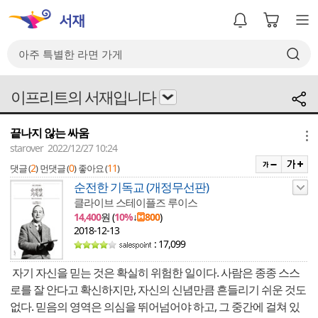
이프리트의 서재입니다
끝나지 않는 싸움
메뉴
starover 2022/12/27 10:24
2
0
11
댓글 (
)
먼댓글 (
)
좋아요 (
)
순전한 기독교 (개정무선판)
클라이브 스테이플즈 루이스
14,400
원 (
10%
↓
800
)
2018-12-13
: 17,099
자기 자신을 믿는 것은 확실히 위험한 일이다. 사람은 종종 스스
로를 잘 안다고 확신하지만, 자신의 신념만큼 흔들리기 쉬운 것도
없다. 믿음의 영역은 의심을 뛰어넘어야 하고, 그 중간에 걸쳐 있