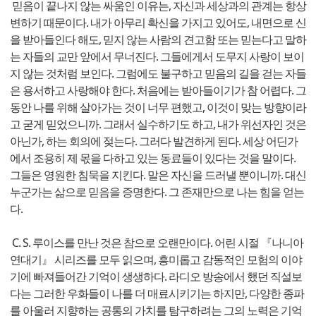
믿음이 끝나지 않는 싸움인 이유는, 자신과 세상과의 관계는 항상
변하기 때문이다. 내가 아무리 확신을 가지고 있어도, 내면으로 신
을 받아들인다 해도, 믿지 않는 사람의 견고함 또는 믿는다고 말하
는 자들의 교만 앞에서 무너진다. 그들에게서 도무지 사랑이 보이
지 않는 것처럼 보인다. 그럼에도 불구하고 믿음의 길을 걷는 자들
은 용서하고 사랑해야 한다. 처음에는 받아들이기가 참 어렵다. 그
동안 나를 위해 살아가는 것이 너무 편했고, 이것이 맞는 방향이라
고 굳게 믿었으니까. 그래서 실수하기도 하고, 내가 위선자인 것은
아닌가, 하는 회의에 젖는다. 그러다 발견하게 된다. 세상 어딘가
에서 조용히 제 몫을 다하고 있는 동료들이 있다는 것을 말이다.
그들은 영원한 침묵을 지킨다. 말은 자신을 드러낼 뿐이니까. 대신
누군가는 삶으로 믿음을 증명한다. 그 존재만으로 나는 힘을 얻는
다.
C. S. 루이스를 만난 것은 참으로 오랜만이다. 어린 시절 『나니아
연대기』 시리즈를 모두 읽으며, 흥미롭고 감동적인 모험의 이야
기에 빠져들어간 기억이 생생하다. 라디오 방송에서 했던 직설보
다는 그러한 우화들이 나를 더 매료시키기는 하지만, 다양한 종파
를 아울러 지향하는 공통의 가치를 탐구하려는 그의 노력은 기억