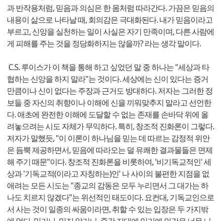
과 반작용처럼, 믿음과 의심은 한 몸처럼 따라간다. 가끔은 믿음의
내용이 삶으로 나타날 때, 회의감은 극대화된다. 내가 믿음이라고
부르고, 신앙을 실천하는 일이 사실은 자기 만족이며, 다른 사람에
게 피해를 주는 것을 정당화하지는 않을까? 라는 생각 말이다.
C.S. 루이스가 이 책을 통해 하고 싶었던 말 중 하나는 "세상과 타
협하는 신앙을 하지 말라"는 것이다. 세상에는 신이 있다는 증거
만큼이나 신이 없다는 주장과 근거도 방대하다. 저자는 그러한 정
보들 중 자신의 취향이나 이해에 신을 끼워맞추지 말라고 선언한
다. 애초에 완전한 이해에 도달할 수 없는 존재를 손바닥 위에 올
려놓으려는 시도 자체가 무익하다. 특히, 창조적 진화론이 그렇다.
저자가 말했듯, "이 이론이 하나님을 믿는 데 따르는 감정적 위안
은 듬뿍 제공하면서, 믿음에 따라오는 덜 유쾌한 결과물들은 면제
해 주기 때문"이다. 창조적 진화론을 비롯하여, '비기독교적인' 세
상과 '기독교적(이라고 자칭하는)인' 나 사이의 불편한 지점을 없
애려는 모든 시도는 "종교의 감동은 모두 누리면서 그 대가는 하
나도 치르지 않겠다"는 위선적인 태도이다. 요컨대, 기독교인으로
서 사는 것이 일종의 싸움이라면, 취할 수 있는 입장은 두 가지밖