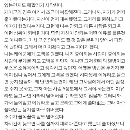
있는건지도 헤깔리기 시작한다.
케이군의 경우 여기서 조금더 복잡해진다. 그러니까, 자기가 먼저
좋아했다는거다. 자신이 먼저 대쉬했었고, 그자리를 원하노라고
이야기 했었다는거다. 그런데 나는 안되고, 다른 사람은 되고 뭐
이런 상황이 되버린거다. 딱히 자신이 안되는 어떤 이유를 들은것
도 아니란다. 마치 곧 연인이라도 될 것 같은 분위기 앞에서 파장
이 났단다. 그래서 더 미치겠다고 그는 이야기 했다.
나는 케이군에게 고백을 권했다. 니가 좋아하는 사람이 좋아하는
사람의 무게를 지고 고백을 하던지, 아니면 그저 한때의 열병이고
우스운 소유욕이라고 생각하고 덮던지. 어쨋든 방법은 두가지 뿐
이지 않나 싶어서 그에게 고백을 권했다. 하다못해 이유라도 들으
면 낫지 않을까.. 왜 난 안되는건지. 왜 난 그사람에게서 어떤 감정
도 주지 못하고, 그저 아는 사람 A정도에서 그쳐야 하는건지 이유
라도 듣고나면 차라리 털어버릴 수 라도 있지 않을까. 그러니까.
가서 들이받고 이유라도 듣고 오라고 그에게 쓸대없는. 그래 아주
쓸대없는 용기를 마구 줘버렸다.
소주가 꼴깍꼴깍 잘도 넘어갔다.
차시간이 늦으면 나를 집까지 데려다 준다고 했는데 술 마셨으니