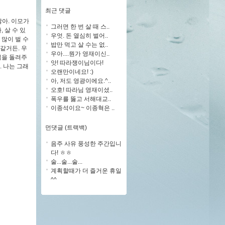
최근 댓글
잖아. 이모가
그러면 한 번 살 때 스..
 살 수 있
우엇. 돈 열심히 벌어..
 많이 벌 수
밥만 먹고 살 수는 없..
 같거든.
우
우아....뭔가 영재이신..
익을 돌려주
앗! 따라쟁이님이다!
. 나는 그래
오랜만이네요! :)
아, 저도 영광이에요.^..
오호! 따라님 영재이셨..
폭우를 뚫고 서해대교..
이종석이요~ 이종혁은 ..
먼댓글 (트랙백)
음주 사유 풍성한 주간입니
다! ㅎㅎ
술...술...술...
계획할때가 더 즐거운 휴일
^^