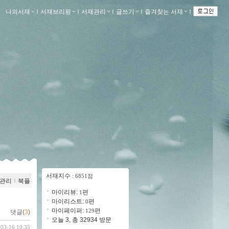
나의서재
ｌ
서재브리핑
ｌ
서재관리
ｌ
글쓰기
ｌ
즐겨찾는 서재
ｌ
서재지수
: 6851점
관리
ｌ
북플
마이리뷰:
편
1
마이리스트:
편
0
마이페이퍼:
편
129
댓글(
3
)
오늘 3, 총 32934 방문
-03-16 10:35