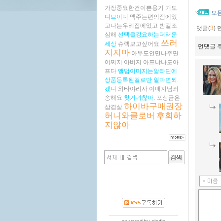
가장중요한건이쁜용기
기도
모
디브이디
맥주는편의점에있
고나는우리집에있고
밤길조
댓글(
3
)
심해
선택을강요하는더러운
쓰러
세상
슈렉보고싶어요
먼댓글 주
지지마
아무도안만나주면
어쩌지
아버지
아프냐나도아
프다
앨범이미지는알라딘에
상품등록된걸로만
얼마면되
겠니
와타야리사
이매지님죄
송해요
찾기귀찮아.
포상금은
하이바구매권장
삼겹살
허니와클로버
후회하
지않아