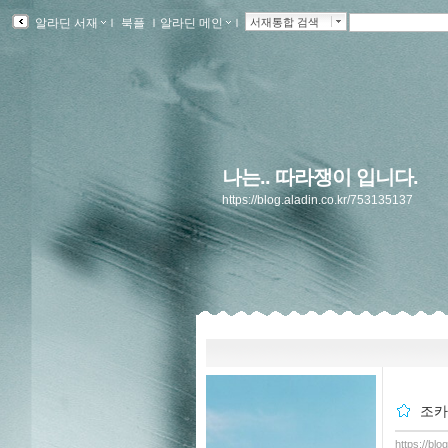
알라딘 서재
ｌ
북플
ｌ
알라딘 메인
ｌ
서재통합 검색
나는.. 따라쟁이 입니다.
https://blog.aladin.co.kr/753135137
조카
https://bl