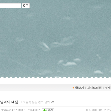
글보기
ｌ
서재브리핑
ｌ
서재
님과의 대담.
ｌ
오른쪽 눈을 감고 살기
og.aladin.co.kr/753135137/14430078
따라쟁이
(
) l 2023