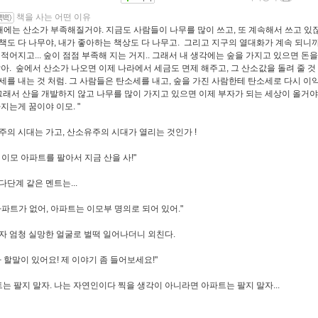
책을 사는 어떤 이유
미래에는 산소가 부족해질거야. 지금도 사람들이 나무를 많이 쓰고,
또 계속해서 쓰고 있
책도 다 나무야, 내가 좋아하는 책상도 다 나무고. 그리고 지구의 열대화가 계속 되니까,
적어지고...
숲이 점점 부족해 지는 거지.. 그래서 내 생각에는 숲을 가지고 있으면 돈을
같아. 숲에서 산소가 나오면 이제 나라에서 세금도 면제 해주고, 그 산소값을 돌려 줄 것
세를 내는 것 처럼. 그 사람들은 탄소세를 내고, 숲을 가진 사람한테 탄소세로 다시
이
 그래서 산을 개발하지 않고 나무를 많이 가지고 있으면 이제 부자가 되는
세상이 올거야
지는게 꿈이야 이모. "
주의 시대는 가고, 산소유주의 시대가 열리는 것인가 !
 이모 아파트를 팔아서 지금 산을 사!"
이 다단계 같은 멘트는...
아파트가 없어, 아파트는 이모부 명의로 되어 있어."
자 엄청 실망한 얼굴로 벌떡 일어나더니 외친다.
나 할말이 있어요! 제 이야기 좀 들어보세요!"
트는 팔지 말자. 나는 자연인이다 찍을 생각이 아니라면 아파트는 팔지 말자...