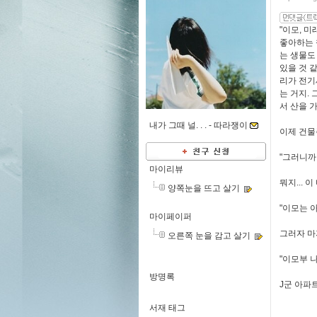
"이모, 
좋아하는 
는 생물도 
있을 것 
리가 전기
는 거지.
서 산을 가
내가 그때 널. . . -
따라쟁이
이제 건물
"그러니까
마이리뷰
뭐지... 
양쪽눈을 뜨고 살기
"이모는 
마이페이퍼
그러자 마
오른쪽 눈을 감고 살기
"이모부 
방명록
J군 아파
서재 태그