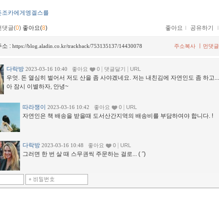
든조카에게엥겔스를
먼댓글(
0
)
좋아요(
8
)
좋아요
ｌ
공유하기
소 :
ㅣ
https://blog.aladin.co.kr/trackback/753135137/14430078
주소복사
먼댓글
다락방
|
|
2023-03-16 10:40
좋아요
0
댓글달기
URL
우엇. 돈 열심히 벌어서 저도 산을 좀 사야겠네요. 저는 내친김에 자연인도 좀 하고..
아 잠시 이별하자, 안녕~
따라쟁이
|
2023-03-16 10:42
좋아요
0
URL
자연인은 책 배송을 받을때 도서산간지역의 배송비를 부담하여야 합니다. !
다락방
|
2023-03-16 10:48
좋아요
0
URL
그러면 한 번 살 때 스무권씩 주문하는 걸로... ( ˝)