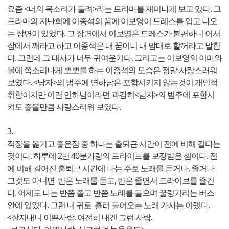
요즘 <너의 목소리가 들려>라는 드라마를 재미나게 보고 있다. 그
드라마의 지난회에 이종석의 꿈에 이보영이 드레스를 입고 나오
는 장면이 있었다. 그 장면에서 이보영은 드레스가 불편하니 어서
잠에서 깨라고 하고 이종석은 내 꿈이니 내 맘대로 할꺼라고 말한
다. 그런데 그 대사가 너무 귀여운거다. 그리고는 이보영의 이마와
볼에 쪽소리나게 뽀뽀를 하는 이종석의 모습은 정말 사랑스러워
보였다. <남자>의 범주에 연하남은 포함시키지 않는것이 개인적
취향이지만 이런 연하남이라면 과감히<남자>의 범주에 포함시
켜도 좋을만큼 사랑스러워 보였다.
3.
직장을 옮기고 좋은점 중 하나는 출퇴근 시간이 전에 비해 길다는
것이다. 하루에 2번 40분가량의 드라이브를 보장받은 셈이다. 전
에 비해 길어진 출퇴근 시간에 나는 주로 노래를 듣거나, 졸거나
그것도 아니면 반은 노래를 듣고, 반은 졸면서 드라이브를 즐긴
다. 어제도 나는 반쯤 졸고 반쯤 노래를 들으며 꿀렁거리는 버스
안에 있었다. 그런 내 귀로 흘러 들어오는 노래 가사는 이랬다.
<잘지내니 이쁜사람. 여전히 내겐 그런 사람.