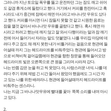
그러니까 지난 토요일 폭우를 뚫고 운전하던 그는 잠도 깨고 쉬어
도 갈겸 휴게소에 들렀다고 했다. 거기에서 커피를 한잔마시고 혹
시라도 내가 중간에 잠에서 깨면 마시라고 바나나맛 우유도 샀다
고 했다. 커피를 마시면 다시 잠들지 못할 것 같고 시원한 음료는
잠을 깰것 같아서 바나나맛 우유를 골랐다고 했다. 혹시 깨면 마
시라고 하려고 했는데 깨지 않고 잘 와서 다행이라는 말과 잠 깨기
전에 어서 들어가서 자라는 말도 덧붙였다. 나를 우리집 마당에 데
려다 주고 잠도 채 깨지 못한 내가 비틀거리는 걸음으로 현관에 들
어설때 까지 그는 헤드라이트를 비춰주었다. 현관에 들어서고 방
으로 비쳑비척 걸어갈쯤에야 현관을 향한 창문을 통해 들어오던
헤드라이트 빛은 오른쪽으로 큰 원을 그리며 사라져 갔다.
나는 반쯤 감은 눈을 하고 씩 웃었다. 아, 사랑스러운 녀석. 나를 데
려다 주기 위해 제법 긴 시간 돌아서 왔었야 했음에도 그 시간 자
고 있는 나를 위한 배려라니. 현관에 들어설때까지 헤드라이트를
비춰주는 센스라니.
나는 지금 그 바나나맛우유에 빨대를 꽃아 쪽쪽 소리를 내며 마시
고 있다.
2.