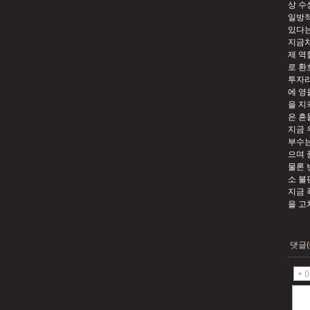
상 수
일방적
있다는
지금처
제 역
로 환
투자라
에 영
을 지
은 흔
지금 
부수는
으며 
물론 
소 불
지금 
을 고
댓글(