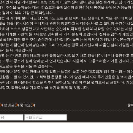
상자인 대니얼 카너먼부터 브렛 스틴바거, 알렉산더 엘더 같은 실전 트레이딩 심리 거
인 주장을 늘어놓는 대신, 리스크와 불확실성의 최전선에서 평생을 싸워온 거장들의 
 점이 이 책의 가장 큰 매력입니다.
럼 내 계좌에 불이 나고 당장이라도 모든 걸 던져버리고 싶을 때, 이 책은 패닉에 빠
할을 해줍니다. 시장이 무너져서 완전히 망했다고 생각하는 바로 그 절망의 순간이 사실
호하며 스스로 성공했다고 자만하는 순간이 비극적인 실패의 시작일 수도 있다는 사실을
는 세계를 가만히 들여다보면 명확한 세 가지 본질이 보입니다. 첫째는 곱하기 게임입
을 곱해버리면 모든 것이 순식간에 사라집니다. 둘째는 원칙 반대 게임입니다. 본능과
켜내는 사람만이 살아남습니다. 그리고 셋째는 결국 나 자신과의 싸움인 심리 게임입니
들리는 내 마음입니다.
우리는 한 번도 경험해보지 못한 불확실한 시장을 지나고 있습니다. 너무나 불안하고 
 모두가 공포에 질려 달아날 때 던져졌습니다. 지금의 이 고통스러운 시기를 견뎌내고
풍요로운 수확을 거둘 수 있습니다.
번역이나 문장 구성 면에서 턱턱 걸리는 느낌이 들고 아주 매끄럽게 읽히지는 않는 아
편함을 느낄 수 있지만, 그 뻑뻑한 문장들 사이에 담긴 메시지의 무게만큼은 결코 가볍
폭락장의 한가운데서 밤잠을 이루지 못하고 있다면 이 책을 펼쳐보시길 권합니다. 거
쳐잡고, 불확실성을 기회로 바꿀 용기를 얻게 될 것입니다.
0
)
먼댓글(
0
)
좋아요(
3
)
좋