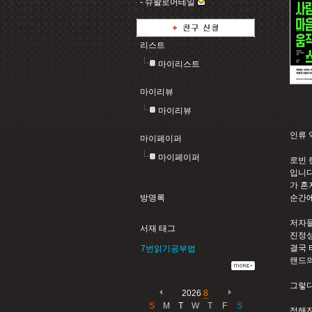
-
슈왈로어테일
리스트
마이리스트
마이리뷰
마이리뷰
인류 
마이페이퍼
마이페이퍼
로빈 
입니다
가 혼
방명록
순간에
저자들
서재 태그
진정성
결국 
7번읽기공부법
랜드의
그렇다
2026
8
S
M
T
W
T
F
S
정해진