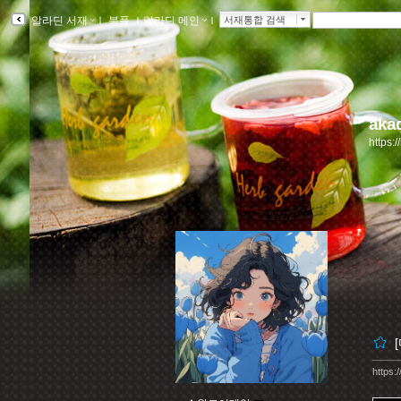
알라딘 서재
ｌ
북플
ｌ
알라딘 메인
ｌ
서재통합 검색
ak
https:
https: