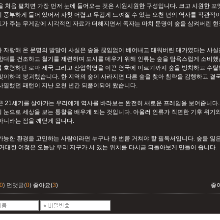
을 처음 펼치면 가장 먼저 눈에 들어오는 것은 시원시원한 구성입니다. 크고 시원한 포
 풍부하게 들어 있어서 자칫 어렵고 무겁게 느껴질 수 있는 오천 년의 역사를 직관적이
가 주는 무게감에 시각적인 자료가 더해지면서 독자는 마치 문명이 숲을 삼켜버린 현
 자랑해 온 문명의 발달이 사실은 숲을 끊임없이 베어내고 태워버린 대가였다는 사실
함대를 건조하고 철기를 제련하며 도시를 데우기 위해 인류는 숲을 탐욕스럽게 소비했
 호령하던 로마 제국 그리고 산업혁명을 이끈 영국에 이르기까지 숲을 방치하고 수탈한
맞이하며 붕괴했습니다. 한 지역의 숲이 사라지면 다른 숲을 찾아 침략을 감행하고 결국
사멸했던 패턴이 지난 오천 년간 되풀이되어 왔습니다.
은 21세기를 살아가는 우리에게 역사를 바라보는 완전히 새로운 프레임을 보여줍니다.
 눈으로 세상을 보는 통찰을 배우게 되는 것입니다. 아울러 인류가 직면한 기후 위기
아니라는 점을 깨닫게 됩니다.
가능한 환경을 고민하는 사람이라면 누구나 한 번쯤 거쳐야 할 필독서입니다. 숲을 잃
 거대한 여정은 오늘날 우리 지구가 서 있는 위치를 다시금 되돌아보게 만들어 줍니다.
0
)
먼댓글(
0
)
좋아요(
3
)
좋