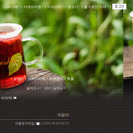
나의서재
ｌ
서재브리핑
ｌ
서재관리
ｌ
글쓰기
ｌ
즐겨찾는 서재
ｌ
글보기
ｌ
서재브리핑
ｌ
서재관리
ｌ
북플
펼쳐보기
5개
날짜순
|
마지막
댓글(
0
)
슈왈로어테일
(
) l 2026-08-04 06:14