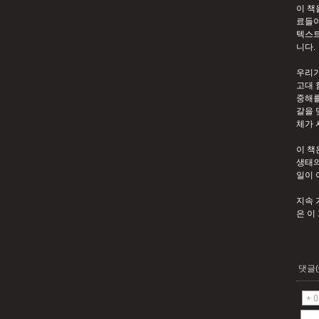
이 책
료들이
텍스트
니다.
우리가
고대 
중해를
갈을 
체가 
이 책
생태의
일이 
지속 
은 이
댓글(