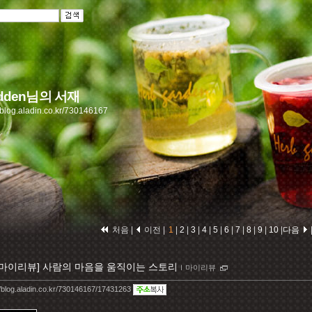
adden님의 서재
//blog.aladin.co.kr/730146167
처음 |
이전 |
1
|
2
|
3
|
4
|
5
|
6
|
7
|
8
|
9
|
10
|
다음
[마이리뷰] 사람의 마음을 움직이는 스토리
ｌ
마이리뷰
//blog.aladin.co.kr/730146167/17431263