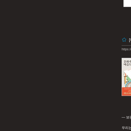
https:
― 보
우리는