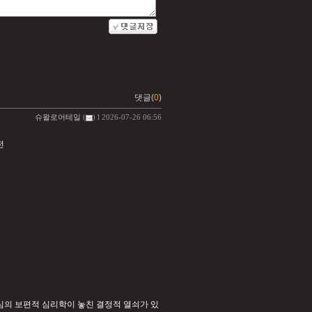
댓글(
0
)
슈왈로어테일
(
) l 2026-07-26 06:56
전
심의 보편적 심리학이 놓친 결정적 열쇠가 있