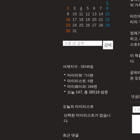
1
의 가
2
3
4
5
6
7
8
9
10
11
12
13
14
15
타인의
16
17
18
19
20
21
22
리의 
23
24
25
26
27
28
29
30
31
정체기
하고,
스토리
이 책
다.
서재지수
: 58348점
공유라
마이리뷰:
편
715
은 모
마이리스트:
편
0
마이페이퍼:
편
268
오늘 147, 총 38518 방문
댓글(
오늘의 마이리스트
선택된 마이리스트가 없습니
다.
최근 댓글