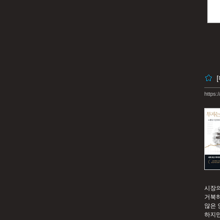
https:
시장의
거북하
않은 
하지만