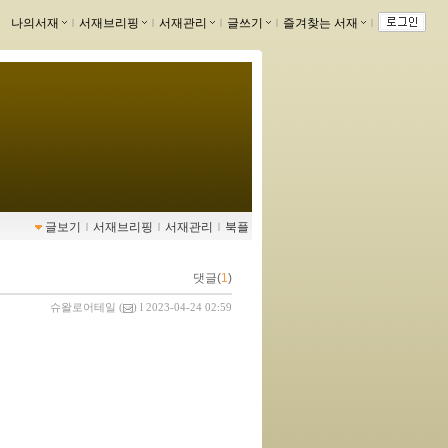
나의서재
ｌ
서재브리핑
ｌ
서재관리
ｌ
글쓰기
ｌ
즐겨찾는 서재
ｌ
글보기
ｌ
서재브리핑
ｌ
서재관리
ｌ
북플
댓글(
1
)
슈왈로어테일
(
) l 2023-04-24 02:59