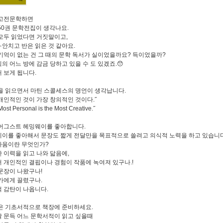
 고전문학하면
50권 문학전집이 생각나요.
모두 읽었다면 거짓말이고,
안치고 반은 읽은 것 같아요.
기억이 없는 건 그 때의 문학 독서가 실이었을까요? 득이었을까?
의 어느 방에 감금 당하고 있을 수 도 있겠죠.😯
 보게 됩니다.
을 읽으면서 마틴 스콜세스의 명언이 생각납니다.
개인적인 것이 가장 창의적인 것이다.˝
Most Personal is the Most Creative.˝
어그스트 헤밍웨이를 좋아합니다.
이를 좋아해서 문장도 짧게 전달만을 목표적으로 쓸려고 의식적 노력을 하고 있습니다
다움이란 무엇인가?
 이력을 읽고 나와 닯음에,
 개인적인 결핍이나 경험이 작품에 녹여져 있구나.!
문장이 나왔구나!
가에게 끌렸구나.
 감탄이 나옵니다.
은 기초서적으로 책장에 준비하세요.
 문득 어느 문학서적이 읽고 싶을때