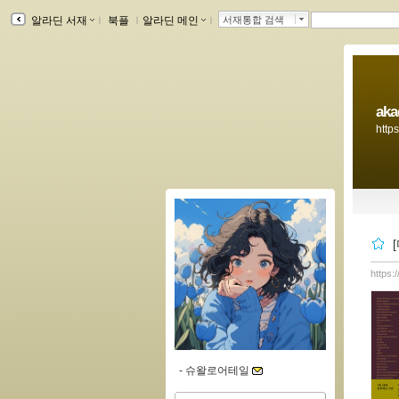
알라딘 서재
ｌ
북플
ｌ
알라딘 메인
ｌ
서재통합 검색
ak
http
https:
-
슈왈로어테일