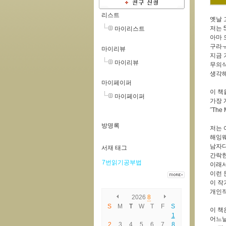
리스트
옛날
저는 
마이리스트
아마 
구라ㅜ
마이리뷰
지금 
마이리뷰
무의식
생각해
마이페이퍼
이 책
마이페이퍼
가장 
˝The 
방명록
저는 
해잉웨
남자
서재 태그
간락한
7번읽기공부법
이래서
이런 
이 작
개인적
2026
8
S
M
T
W
T
F
S
이 책
1
어느날
2
3
4
5
6
7
8