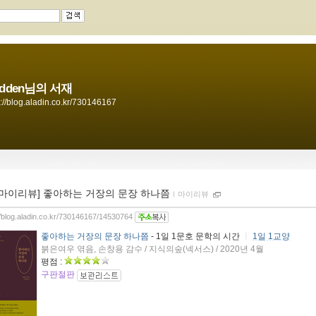
adden님의 서재
s://blog.aladin.co.kr/730146167
[마이리뷰] 좋아하는 거장의 문장 하나쯤
ｌ
마이리뷰
//blog.aladin.co.kr/730146167/14530764
좋아하는 거장의 문장 하나쯤
- 1일 1문호 문학의 시간
ㅣ
1일 1교양
붉은여우 엮음, 손창용 감수 / 지식의숲(넥서스) / 2020년 4월
평점 :
구판절판