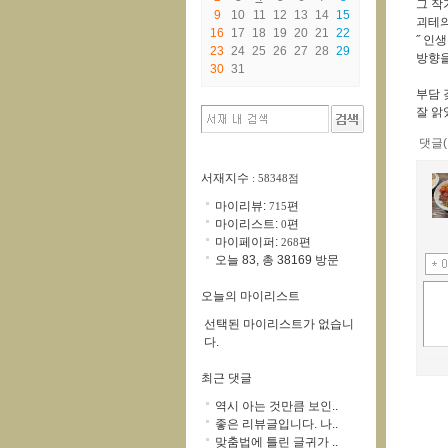
그 작
9
10
11
12
13
14
15
괴테의
16
17
18
19
20
21
22
˝ 인
23
24
25
26
27
28
29
방향을
30
31
부담 
잘 앍
댓글(
서재지수
: 58348점
마이리뷰:
편
715
마이리스트:
편
0
마이페이퍼:
편
268
오늘 83, 총 38169 방문
오늘의 마이리스트
선택된 마이리스트가 없습니
다.
최근 댓글
역시 아는 것만큼 보인..
좋은 리뷰글입니다. 나..
맞춤법에 틀린 글귀가 ..