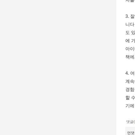
3.
니다
도 
에 
아이
책에
4.
계속
경험
할 
기에
댓글(
먼댓