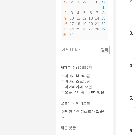
S
M
T
W
T
F
S
1
2
3
4
5
6
7
8
9
10
11
12
13
14
15
16
17
18
19
20
21
22
23
24
25
26
27
28
29
30
31
서재지수
: 101892점
마이리뷰:
편
940
마이리스트:
편
0
마이페이퍼:
편
58
오늘 150, 총 80005 방문
오늘의 마이리스트
선택된 마이리스트가 없습니
다.
최근 댓글