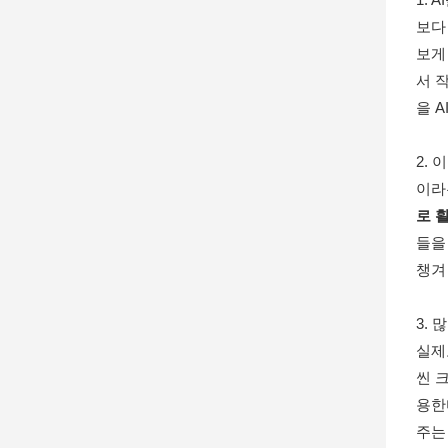
보다
보게
서 
을 
2.
이라
로 
들을
챙겨
3.
실제
씬 
용한
주는