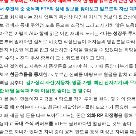
오늘 오후에는 스타벅스에서 재테크 도서 한 권을 읽으면서 관련 정보
서 추천해 준 종목과 ETF의 상세 정보를 찾아보고 앞으로의 자산 계
고로 회사에서는 감사 업무의 특성상 다양한 지식과 정보의 필요성이 
보 검색과 통제 주안점 도출 등으로 조금씩 그리고 서서히 많은 도움을
아무튼 이렇게 AI와 함께 읽은 이번 재테크 도서는 
<나는 성장주 투자
론부터 말하자면 실제로 비슷한 직장인들이 저자들의 방법론을 따라
든지 비슷한 목표를 잡고 실천하면 수익을 달성할 수 있겠다는 희망을
좌 수익 사진과 추천 종목이 그 신뢰도를 더하고 있다. 
일단 절약하고 저축해서 종잣돈을 모아야 한다. 이때 통장 나누기를
체로 
현금흐름을 통제
한다. 부부간 신뢰를 바탕으로 월급을 합치고 
력
을 갖추며, 
감가상각 자산(자동차, 명품 가방, 최신 전자기기)과 무
한 배달 음식과 카페 이용)도 줄이는 건 필수
다. 
이를 통해 만들어진 자금을 바탕으로 장기 투자를 한다. 몇 개의 종목
자
를 해야 하는데 - 나도 최근에 깨달았던 - 물량 모으기가 중요하다는
이때 세금 낼 돈을 따로 모아두고 노는 돈은 
외화 RP 약정형
을 통해 
용하고 
국내 주식 커버드콜 ETF
도 필요하다면 활용하는 것도 좋다. 
끝으로 자녀가 있다면 자녀 증여 공제 한도를 통해 미성년 자녀를 대상