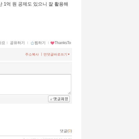
산 1억 원 공제도 있으니 잘 활용해
아요
ｌ
공유하기
ｌ
찜하기
ｌ
ThanksTo
ㅣ
주소복사
먼댓글바로쓰기
댓글(
0
)