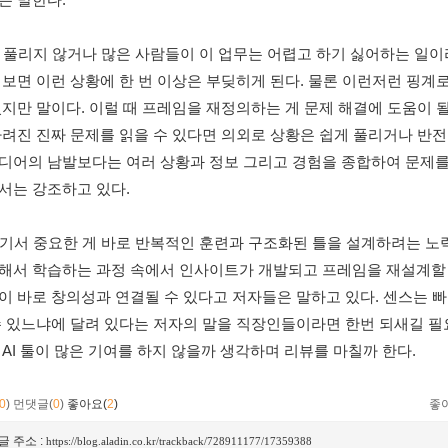
 잘 풀리지 않거나 많은 사람들이 이 업무는 어렵고 하기 싫어하는 일이
 보면 이런 상황에 한 번 이상은 부딪히게 된다. 물론 이런저런 핑계로
있지만 말이다. 이럴 때 프레임을 재정의하는 게 문제 해결에 도움이 될
가려진 진짜 문제를 읽을 수 있다면 의외로 상황은 쉽게 풀리거나 반전될
디어의 남발보다는 여러 상황과 정보 그리고 경험을 종합하여 문제를
서는 강조하고 있다. 
 여기서 중요한 게 바로 반복적인 훈련과 구조화된 틀을 설계하려는 노
해서 학습하는 과정 속에서 인사이트가 개발되고 프레임을 재설계할 수
이 바로 창의성과 연결될 수 있다고 저자들은 말하고 있다. 센스는 
수 있느냐에 달려 있다는 저자의 말을 직장인들이라면 한번 되새길 필
 AI 툴이 많은 기여를 하지 않을까 생각하며 리뷰를 마칠까 한다. 
0
)
먼댓글(
0
)
좋아요(
2
)
좋
글 주소 :
https://blog.aladin.co.kr/trackback/728911177/17359388