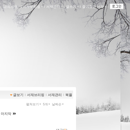
나의서재
ｌ
서재브리핑
ｌ
서재관리
ｌ
글쓰기
ｌ
즐겨찾는 서재
ｌ
글보기
ｌ
서재브리핑
ｌ
서재관리
ｌ
북플
펼쳐보기
5개
날짜순
|
마지막