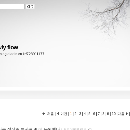
ly flow
//blog.aladin.co.kr/728911177
처음 |
이전 |
1
|
2
|
3
|
4
|
5
|
6
|
7
|
8
|
9
|
10
|
다음
나는 성장주 투자로 40에 은퇴했다
ｌ
초코머핀의 리뷰