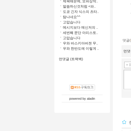
제목때문에, 모파상작..
말씀하신것처럼 <파..
도쿄 긴자 식스의 츠타..
탐나네요^^
고맙습니다
메시지보다 메신저의 ..
세번째 문단 아리스토..
고맙습니다
댓글(
우와 바스키아버젼 무..
우와 한반도에 이렇게 ..
먼댓
먼댓글 (트랙백)
powered by
aladin