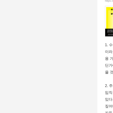
https:
1.
이라
용 
딘가
을 
2.
임직
있다
짚어
자들