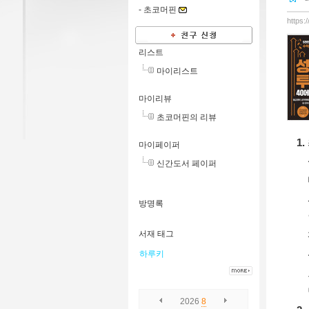
-
초코머핀
https:
리스트
마이리스트
마이리뷰
초코머핀의 리뷰
마이페이퍼
신간도서 페이퍼
방명록
서재 태그
하루키
2026
8