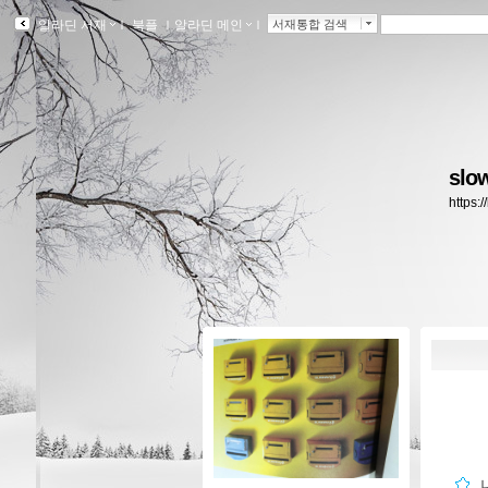
알라딘 서재
ｌ
북플
ｌ
알라딘 메인
ｌ
서재통합 검색
slow
https: