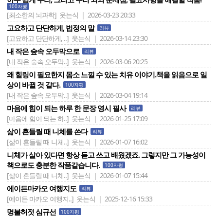
100자평
[최소한의 뇌과학]
웃는식 | 2026-03-23 20:33
고요하고 단단하게, 법정의 말
리뷰
[고요하고 단단하게, ..]
웃는식 | 2026-03-14 23:30
내 작은 숲속 오두막으로
리뷰
[내 작은 숲속 오두막..]
웃는식 | 2026-03-06 20:25
왜 힐링이 필요한지 몸소 느낄 수 있는 치유 이야기.책을 읽음으로 일
상이 바뀔 것 같다.
100자평
[내 작은 숲속 오두막..]
웃는식 | 2026-03-04 19:14
마음에 힘이 되는 하루 한 문장 영시 필사
리뷰
[마음에 힘이 되는 하..]
웃는식 | 2026-01-25 17:09
삶이 흔들릴 때 니체를 쓴다
리뷰
[삶이 흔들릴 때 니체..]
웃는식 | 2026-01-07 16:02
니체가 살아 있다면 항상 듣고 쓰고 배웠겠죠. 그렇지만 그 가능성이
책으로도 충분한 작품같습니다.
100자평
[삶이 흔들릴 때 니체..]
웃는식 | 2026-01-07 15:44
에이든마카오 여행지도
리뷰
[에이든 마카오 여행지..]
웃는식 | 2025-12-16 15:33
명불허젓 심규선
100자평