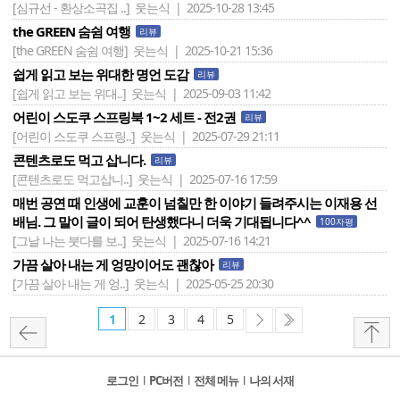
[심규선 - 환상소곡집 ..]
웃는식 | 2025-10-28 13:45
the GREEN 숨쉼 여행
리뷰
[the GREEN 숨쉼 여행]
웃는식 | 2025-10-21 15:36
쉽게 읽고 보는 위대한 명언 도감
리뷰
[쉽게 읽고 보는 위대..]
웃는식 | 2025-09-03 11:42
어린이 스도쿠 스프링북 1~2 세트 - 전2권
리뷰
[어린이 스도쿠 스프링..]
웃는식 | 2025-07-29 21:11
콘텐츠로도 먹고 삽니다.
리뷰
[콘텐츠로도 먹고삽니..]
웃는식 | 2025-07-16 17:59
매번 공연 때 인생에 교훈이 넘칠만 한 이야기 들려주시는 이재용 선
배님. 그 말이 글이 되어 탄생했다니 더욱 기대됩니다^^
100자평
[그날 나는 붓다를 보..]
웃는식 | 2025-07-16 14:21
가끔 살아 내는 게 엉망이어도 괜찮아
리뷰
[가끔 살아 내는 게 엉..]
웃는식 | 2025-05-25 20:30
1
2
3
4
5
로그인
l
PC버전
l
전체 메뉴
l
나의 서재