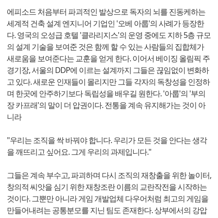
에피소드 처음부터 파괴적인 발상으로 독자의 뇌를 진동케하는
세계적 건축 설계 엔지니어 기업인 '오베 아룹'의 사례가 등장한
다. 영국의 오성급 호텔 '클라리지스'의 운영 중에도 지하 5층 규모
의 설계 기술을 보여준 것은 함께 할 수 있는 사람들의 집합체가
새로움을 보여준다는 교훈을 얻게 한다. 이어서 베이징 올림픽 주
경기장, 서울의 DDP에 이르는 설계까지 그들은 끊임없이 변화하
고 있다. 새로운 인재들이 몰리지만 그들 각자의 독창성을 인정하
며 한곳에 안주하기보다 독립성을 배우길 원한다. '아룹'의 '부의
장 카프래'의 말이 더 압권이다. 전통을 계속 유지해가는 것이 아
니라
"우리는 조직을 싹 바꿔야 합니다. 우리가 모든 것을 안다는 생각
을 깨뜨리고 싶어요. 그게 우리의 과제입니다."​
그들은 계속 부수고, 파괴하며 다시 조직의 재창출을 위한 놀이터,
창의적 씨앗을 심기 위한 재창조란 이름의 교란작전을 시작하는
것이다. 그뿐만 아니라 게임 개발업체 다우어처럼 최고의 게임을
만들어내려는 공통분모를 지닌 팀도 존재한다. 상부에서의 강압