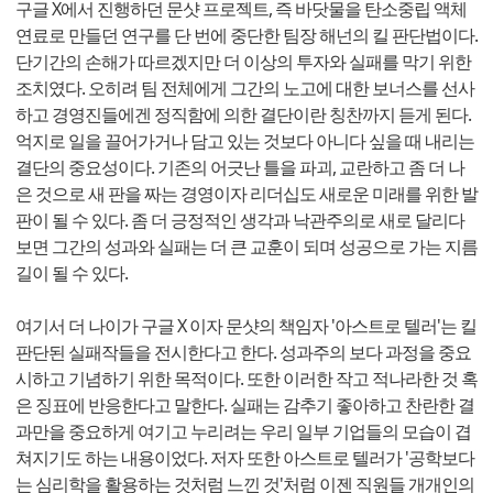
구글 X에서 진행하던 문샷 프로젝트, 즉 바닷물을 탄소중립 액체
연료로 만들던 연구를 단 번에 중단한 팀장 해넌의 킬 판단법이다.
단기간의 손해가 따르겠지만 더 이상의 투자와 실패를 막기 위한
조치였다. 오히려 팀 전체에게 그간의 노고에 대한 보너스를 선사
하고 경영진들에겐 정직함에 의한 결단이란 칭찬까지 듣게 된다.
억지로 일을 끌어가거나 담고 있는 것보다 아니다 싶을 때 내리는
결단의 중요성이다. 기존의 어긋난 틀을 파괴, 교란하고 좀 더 나
은 것으로 새 판을 짜는 경영이자 리더십도 새로운 미래를 위한 발
판이 될 수 있다. 좀 더 긍정적인 생각과 낙관주의로 새로 달리다
보면 그간의 성과와 실패는 더 큰 교훈이 되며 성공으로 가는 지름
길이 될 수 있다.
여기서 더 나이가 구글 X 이자 문샷의 책임자 '아스트로 텔러'는 킬
판단된 실패작들을 전시한다고 한다. 성과주의 보다 과정을 중요
시하고 기념하기 위한 목적이다. 또한 이러한 작고 적나라한 것 혹
은 징표에 반응한다고 말한다. 실패는 감추기 좋아하고 찬란한 결
과만을 중요하게 여기고 누리려는 우리 일부 기업들의 모습이 겹
쳐지기도 하는 내용이었다. 저자 또한 아스트로 텔러가 '공학보다
는 심리학을 활용하는 것처럼 느낀 것'처럼 이젠 직원들 개개인의