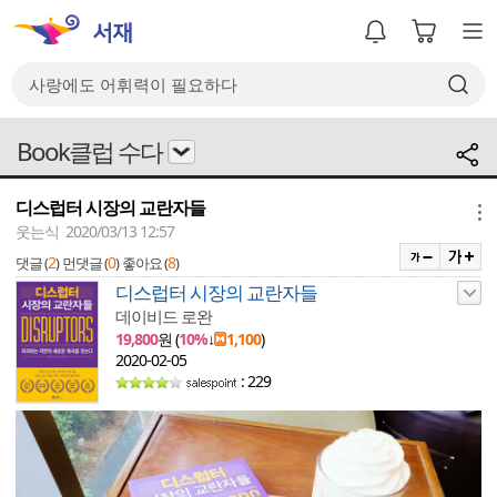
Book클럽 수다
디스럽터 시장의 교란자들
메뉴
웃는식 2020/03/13 12:57
2
0
8
댓글 (
)
먼댓글 (
)
좋아요 (
)
디스럽터 시장의 교란자들
데이비드 로완
19,800
원 (
10%
↓
1,100
)
2020-02-05
: 229