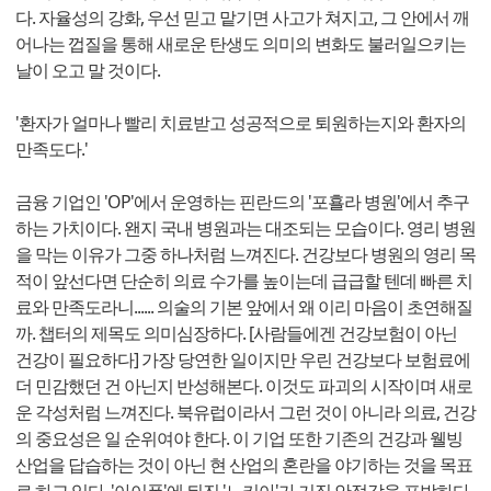
다. 자율성의 강화, 우선 믿고 맡기면 사고가 쳐지고, 그 안에서 깨
어나는 껍질을 통해 새로운 탄생도 의미의 변화도 불러일으키는
날이 오고 말 것이다.
'환자가 얼마나 빨리 치료받고 성공적으로 퇴원하는지와 환자의
만족도다.'
금융 기업인 'OP'에서 운영하는 핀란드의 '포횰라 병원'에서 추구
하는 가치이다. 왠지 국내 병원과는 대조되는 모습이다. 영리 병원
을 막는 이유가 그중 하나처럼 느껴진다. 건강보다 병원의 영리 목
적이 앞선다면 단순히 의료 수가를 높이는데 급급할 텐데 빠른 치
료와 만족도라니...... 의술의 기본 앞에서 왜 이리 마음이 초연해질
까. 챕터의 제목도 의미심장하다. [사람들에겐 건강보험이 아닌
건강이 필요하다] 가장 당연한 일이지만 우린 건강보다 보험료에
더 민감했던 건 아닌지 반성해본다. 이것도 파괴의 시작이며 새로
운 각성처럼 느껴진다. 북유럽이라서 그런 것이 아니라 의료, 건강
의 중요성은 일 순위여야 한다. 이 기업 또한 기존의 건강과 웰빙
산업을 답습하는 것이 아닌 현 산업의 혼란을 야기하는 것을 목표
로 하고 있다. '아이폰'에 뒤진 '노키아'가 거짓 안정감을 표방하다