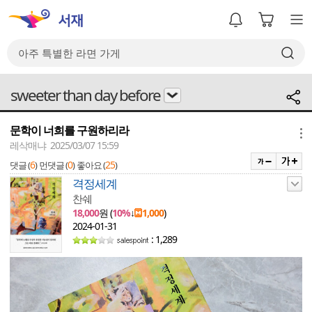
sweeter than day before
문학이 너희를 구원하리라
메뉴
레삭매냐 2025/03/07 15:59
6
0
25
댓글 (
)
먼댓글 (
)
좋아요 (
)
격정세계
찬쉐
18,000
원 (
10%
↓
1,000
)
2024-01-31
: 1,289