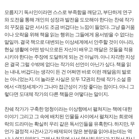
모름지기 독서인이라면 스스로 부족함을 깨닫고, 부단하게 연구
와 도전을 통해 개인의 성장과 발전을 도모해야 한다는 찬쉐 작가
의 꾸짖음 같은 서사도 조금 버겁다는 느낌이 들었다. 그냥 즐거움
이나 오락을 위해 책을 읽는 행위는 그들에게 용서받을 수 없다는
말일까. 결국 책으로 대변되는 이상세계에서 안주할 것이 아니라,
현실 생활에 어떤 방식으로든 자신이 배우고 깨달은 것들을 적용
시키야 한다는 주장에 도달하게 되는 건 아닐까. 아니 자각한 지성
은 결국 그럴 수밖에 없다는 작가의 선언이 아닌가 싶다. 책을 읽
는 내내, 버겁다는 생각이 든 건 어쩌면 바로 이런 깨달음의 발로
는 아니었는지. 더 놀라운 사실은 모두 12권의 찬쉐 작가 소설 중
에서 <격정세계>가 그나마 접근성이 가장 좋다는 점이다. 아니 그
렇다면 도대체 작가의 다른 책들은 어떻다는 말이지.
찬쉐 작가가 구축한 멍청이라는 이상향에서 펼쳐지는 책에 대한
이야기 그리고 그 속에 배치된 인물들 사이에서 펼쳐지는 희로애
락의 드라마는 확실히 우리 같은 독서인들을 유혹한다. 하지만, 무
언가 결정적 사건사고가 배제되어 많은 분량을 읽어내는데는 역
시나 쉽지 않았다. 그래서 처음에 사서 열심히 읽다가 지쳐서 잠시