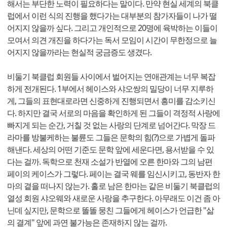
해서는 부단한 노력이 필요하다는 말이다. 만약 현실 세계의 북클
럽에서 이런 식의 진행을 했다가는 대부분의 참가자들이 나가 떨
어지지 않을까 싶다. 그리고 개인적으로 20명에 육박하는 이들이
모여서 의견 개진을 하다가는 독서 모임이 시간이 무한정으로 늘
어지지 않을까라는 현실적 궁금증도 생겼다.
비둘기 북클럽 회원들 사이에서 벌어지는 연애관계는 너무 복잡
하게 전개된다. 1부에서 헤이스와 샤오쌍의 밀당이 너무 지루하
게, 그들의 표현대로라면 신중하게 진행되면서 흥미를 감소키신
다. 하지만 결국 서로의 마음을 확인하게 된 그들이 격정적 사랑에
빠지게 되는 순간, 거칠 것 없는 사랑의 단계로 넘어간다. 막장 드
라마를 방불케하는 불륜도 그들은 문학의 힘(?)으로 가볍게 돌파
해낸다. 세상의 어떤 기준도 문학 앞에 세운다면, 용서받을 수 있
다는 걸까. 독학으로 천재 소설가 반열에 오른 한마와 그의 남편
페이의 케이스가 그렇다. 페이는 결국 웨를 임신시키고, 동반자 한
마의 곁을 떠나지 않는가. 홀로 남은 한마는 같은 비둘기 북클럽의
열성 회원 샤오웨와 새로운 사랑을 추구한다. 아무래도 이건 좀 아
닌데 싶지만, 문학으로 똘똘 뭉친 그들에게 헤이스가 언급한 "삶
의 결계" 앞에 과연 불가능은 존재하지 않는 걸까.