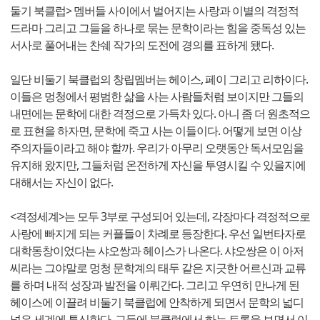
둘기 북클럽> 멤버들 사이에서 벌어지는 사랑과 이별의 격정적
드라마 그리고 그들을 하나로 묶는 문학이라는 힘을 중독성 있는
서사로 풀어내는 찬쉐 작가의 도전에 경의를 표하게 됐다.
일단 비둘기 북클럽의 창립멤버는 헤이스, 페이 그리고 리하이다.
이들은 멍청에서 평범한 삶을 사는 사람들처럼 보이지만 그들의
내면에는 문학에 대한 격정으로 가득차 있다. 아니 좀 더 원초적으
로 표현을 하자면, 문학에 죽고 사는 이들이다. 어떻게 보면 이상
주의자들이라고 해야 할까. 우리가 아무리 오랫동안 독서모임을
유지해 왔지만, 그들처럼 온전하게 자신을 투영시킬 수 있을지에
대해서는 자신이 없다.
<격정세계>는 모두 3부로 구성되어 있는데, 각장마다 격정적으로
사랑에 빠지게 되는 커플들이 차례로 등장한다. 우선 일번타자로
대학동창이었다는 샤오쌍과 헤이스가 나온다. 샤오쌍은 이 아저
씨라는 그야말로 멍청 문학계의 태두 같은 지긋한 어르신과 교류
를 하며 내적 성장과 발전을 이뤄간다. 그리고 우연히 만나게 된
헤이스에 이끌려 비둘기 북클럽에 안착하게 되면서 문학의 넓디
넓은 세계에 투신한다. 그들에 북클럽에서 하는 토론을 보면서 이