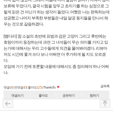
보류해 두었다가, 결국 시험을 앞두고 초치기를 하는 심정으로 그
렇게 읽은 건 아닌가 하는 생각이 들었다. 어쨌든 나는 완독하는데
성공했고 나머지 부족한 부분들은 내일 달궁 동지들을 만나서 채
우는 것으로 갈음하겠다.
[뱀다리] 참 소설의 초반에 표범과 검은 고양이 그리고 후반에는
호랑이까지 등장하는데 과연 그 녀석들이 무슨 의미를 가지고 있
는가에 대해서는 우리 고수들에게 의견을 물어봐야겠다. 리뷰마
저도 시간에 쫓겨 쓰다 보니 어쩌면 더 추가하게 될 지도 모르겠
다.
모임에 가기 전에 토론할 내용에 대해서도 좀 정리해야 하나 어쩌
나.
글목록
6
0
25
댓글 (
)
먼댓글 (
)
좋아요 (
)
ThanksTo
댓글쓰기
좋아요
공유하기
찜하기