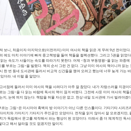
져 보니
,
처음이자 마지막으로
(
이전까지
)
미미 여사의 책을 읽은 게 무려
9
년 전이었다
의 에도 마치 이야기에 빠져 중고책방을 돌며 책들을 컬렉션했다
.
그리고
5
권을 읽었다
 읽는 속도가 사들이는 속도를 따라가지 못한다
.
어제
<
청과 부동명왕
>
을 읽는 와중에
기를 부르는 그림
>
을 빌렸다
.
책의 순서 그런 건 없다
.
그냥 미미 여사의 책이니까 읽는
시 한 번 동네 도서관에 들러서 비교적 신간들을 쟁여 오려고 했는데 너무 늦게 가는 
 있더라
.
내 이럴 줄 알았다
.
고서점에 들러서 미미 여사의 책을 사려다가 아주 잘 참았다
.
내가 자랑스러울 지경이
르는 그림
>
을 다 읽는 바람에 독서의 맥이 끊겨 버렸다
.
그전에 사둔 미미 여사의 책들
었는지
,
눈에 띄지 않는다
.
책탑을 허물 자신은 없고
.
천상 내일 도서관에 가서 빌려야겠
부르는 그림
>
은 미시마야 흑백의 방 이야기가 아닌 다른 인스톨이다
.
기타기타 시리즈
타이치와 가마지기 기타지가 주인공인 모양이다
.
전작을 읽지 않아서 잘 모르겠지만
,
치가 독립해서 문고를 제작해서 파는 행상이 된 모양이다
.
이래서 좀 더 체계적인 독서
렇다고 해서 달라질 것도 없겠지만 말이지
.