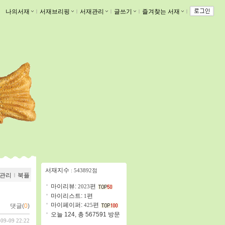
나의서재
ｌ
서재브리핑
ｌ
서재관리
ｌ
글쓰기
ｌ
즐겨찾는 서재
ｌ
서재지수
: 543892점
관리
ｌ
북플
마이리뷰:
편
2023
마이리스트:
편
1
마이페이퍼:
편
425
댓글(
0
)
오늘 124, 총 567591 방문
-09-09 22:22