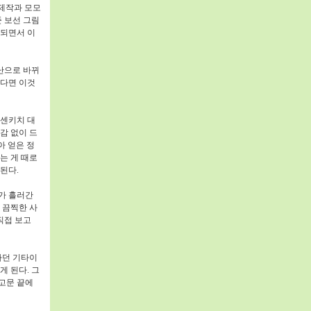
제작과 모모
 보선 그림
 되면서 이
난으로 바뀌
다면 이것
 센키치 대
감 없이 드
 얻은 정
는 게 때로
 된다
.
가 흘러간
 끔찍한 사
직접 보고
하던 기타이
게 된다
.
그
고문 끝에