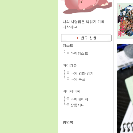
나의 시답잖은 책읽기 기록 -
레삭매냐
리스트
마이리스트
마이리뷰
나의 영화 읽기
나의 북글
마이페이퍼
마이페이퍼
잡동사니
방명록