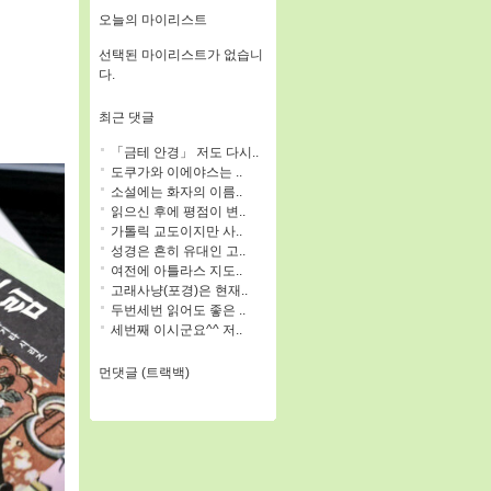
오늘의 마이리스트
선택된 마이리스트가 없습니
다.
최근 댓글
「금테 안경」 저도 다시..
도쿠가와 이에야스는 ..
소설에는 화자의 이름..
읽으신 후에 평점이 변..
가톨릭 교도이지만 사..
성경은 흔히 유대인 고..
여전에 아틀라스 지도..
고래사냥(포경)은 현재..
두번세번 읽어도 좋은 ..
세번째 이시군요^^ 저..
먼댓글 (트랙백)