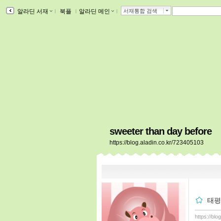
알라딘 서재
ｌ
북플
ｌ
알라딘 메인
ｌ
서재통합 검색
sweeter than day before
https://blog.aladin.co.kr/723405103
태평
https://bl