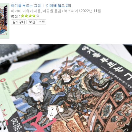
아기를 부르는 그림
ㅣ
미야베 월드 2막
미야베 미유키 지음, 이규원 옮김 / 북스피어 / 2022년 11월
평점 :