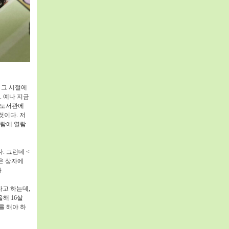
.
그 시절에
.
예나 지금
 도서관에
 것이다
.
저
바람에 열람
다
.
그런데
<
은 상자에
다
.
라고 하는데
,
올해
16
살
를 해야 하