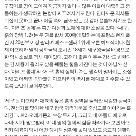
구잡이로 땅이 그어져 지금까지 얼마나 많은 이들이 대립하고 충
돌하는가 생각하면 눈쌀이 찌푸려지기도 한다. 안타까운 역사를
뒤집지 못하고 끝내 어둠 속에 남아 있는 것 같아 씁쓸해지기도 한
다. '마리즈 콩데'는 흑인 여성과 노예에 대한 소설을 썼다. <세구:
흙의 장벽 1, 2>는 두 권을 합쳐 900쪽에 달하는데 프랑스 현지 출
간 시 20만부 이상 팔리며 베스트셀러 1위에 오른 히트작이다. 현
재 아프리카 말리 공화국의 도시인 18세기 세구왕국을 배경으로
한 역사소설로 역시 재미있다. 고전이 좋은 이유는 강산도 변한다
는 긴 세월이 흘러도 삶을 꿰뚫는 힘을 가진다는 것이 아닐까 싶
다. '마리즈 콩데'의 <세구: 흙의 장벽1, 2>는 생각이 많아지는 소설
이었고 어쩌면 속단했던 아프리카의 역사를 제대로 마주할 수 있
도록 낱낱이 보여주었다.
'세구'는 아프리카 대륙의 높은 흙의 장벽을 둘러싼 막강한 왕국이
다. 전성기를 맞이한 세구 왕국 귀족가문을 중심으로 이야기는 흘
러간다. 트라오레가문의 수장 두지카, 그리고 네 아들 티에코로,
나바, 시가, 말로발리. 이 네 명의 형제의 삶을 따라가다 보면 아프
리카 대륙이 당시 어떤 정치적 상황에 놓여 있었고 종교적 생활과