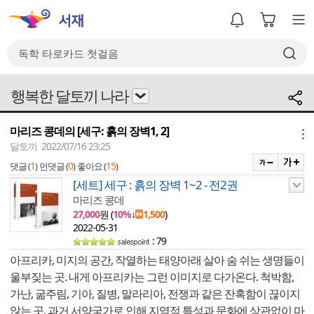
행복한 달토끼 나라
마리즈 콩데의 [세구: 흙의 장벽1, 2]
메뉴
달토끼 2022/07/16 23:25
1
0
15
댓글 (
)
먼댓글 (
)
좋아요 (
)
[세트] 세구 : 흙의 장벽 1~2 - 전2권
마리즈 콩데
27,000
원 (
10%
↓
1,500
)
2022-05-31
: 79
아프리카, 미지의 공간, 작열하는 태양아래 살아 숨 쉬는 생명들이
울부짖는 곳. 내게 아프리카는 그런 이미지로 다가온다. 척박함,
가난, 굶주림, 기아, 질병, 말라리아, 전쟁과 같은 잔혹함이 끊이지
않는 곳. 과거 서양국가로 인해 지역적 특성과 문화에 상관없이 마